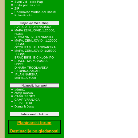
Sveti Vid - otok Pag
Spilja pod Zir - om
ZIR
Podkilavac-Mudna dol-Hahlići-
Kolac-Podki
Najnovije Web shop
SVILAJA, PLANINARSKA
MAPA ZEMLJOVID,1:25000,
HGSS
PROMINA , PLANINARSKA
MAPA, ZEMLJOVID , 1:25000
, HGSS
OTOK RAB , PLANINARSKA
MAPA, ZEMLJOVID, 1:25000
, HGSS
BRAČ BIKE, BICIKLOM PO
BRAČU, MAPA 1:45000,
HGSS
DINARA-TROGLAVSKA
SKUPINA-ZAPAD
,PLANINARSKA
MAPA,1:25000
Najnovije kampovi
admin1
camp mlaska
CAMP SEGET
CAMP VRANJICA
BELVEDERE
Diana & Josip
Interesantni linkovi
Planinarski forum
Destinacije po gledanosti