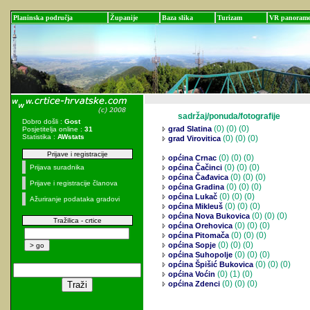
Planinska područja
Županije
Baza slika
Turizam
VR panoram
sadržaj/ponuda/fotografije
Dobro došli :
Gost
(0)
(0) (0)
grad Slatina
Posjetitelja online :
31
Statistika :
AWstats
(0)
(0) (0)
grad Virovitica
Prijave i registracije
(0)
(0) (0)
općina Crnac
(0)
(0) (0)
Prijava suradnika
općina Čačinci
(0)
(0) (0)
općina Čađavica
Prijave i registracije članova
(0)
(0) (0)
općina Gradina
(0)
(0) (0)
općina Lukač
Ažuriranje podataka gradovi
(0)
(0) (0)
općina Mikleuš
(0)
(0) (0)
općina Nova Bukovica
Tražilica - crtice
(0)
(0) (0)
općina Orehovica
(0)
(0) (0)
općina Pitomača
(0)
(0) (0)
općina Sopje
(0)
(0) (0)
općina Suhopolje
(0)
(0) (0)
općina Špišić Bukovica
(0)
(1) (0)
općina Voćin
(0)
(0) (0)
općina Zdenci