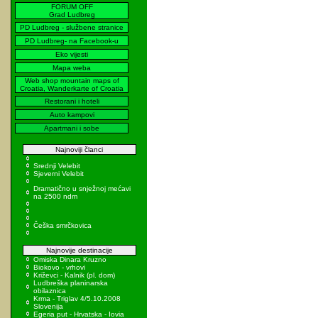
FORUM OFF
Grad Ludbreg
PD Ludbreg - službene stranice
PD Ludbreg- na Facebook-u
Eko vijesti
Mapa weba
Web shop mountain maps of
Croatia, Wanderkarte of Croatia
Restorani i hoteli
Auto kampovi
Apartmani i sobe
Najnoviji članci
Srednji Velebit
Sjeverni Velebit
Dramatično u snježnoj mećavi
na 2500 ndm
Češka smrčkovica
Najnovije destinacije
Omiska Dinara Kruzno
Biokovo - vrhovi
Križevci - Kalnik (pl. dom)
Ludbreška planinarska
obilaznica
Krma - Triglav 4/5.10.2008
Slovenija
Egeria put - Hrvatska - Iovia