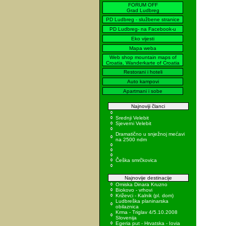
FORUM OFF
Grad Ludbreg
PD Ludbreg - službene stranice
PD Ludbreg- na Facebook-u
Eko vijesti
Mapa weba
Web shop mountain maps of
Croatia, Wanderkarte of Croatia
Restorani i hoteli
Auto kampovi
Apartmani i sobe
Najnoviji članci
Srednji Velebit
Sjeverni Velebit
Dramatično u snježnoj mećavi
na 2500 ndm
Češka smrčkovica
Najnovije destinacije
Omiska Dinara Kruzno
Biokovo - vrhovi
Križevci - Kalnik (pl. dom)
Ludbreška planinarska
obilaznica
Krma - Triglav 4/5.10.2008
Slovenija
Egeria put - Hrvatska - Iovia