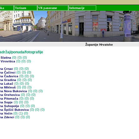
ika
Turizam
VR panorame
Informacije
Županije Hrvatske
žaj/ponuda/fotografije
(0)
(0) (0)
Slatina
(0)
(0) (0)
Virovitica
(0)
(0) (0)
na Crnac
(0)
(0) (0)
na Čačinci
(0)
(0) (0)
na Čađavica
(0)
(0) (0)
na Gradina
(0)
(0) (0)
na Lukač
(0)
(0) (0)
na Mikleuš
(0)
(0) (0)
na Nova Bukovica
(0)
(0) (0)
na Orehovica
(0)
(0) (0)
na Pitomača
(0)
(0) (0)
na Sopje
(0)
(0) (0)
na Suhopolje
(0)
(0) (0)
na Špišić Bukovica
(0)
(1) (0)
na Voćin
(0)
(0) (0)
na Zdenci