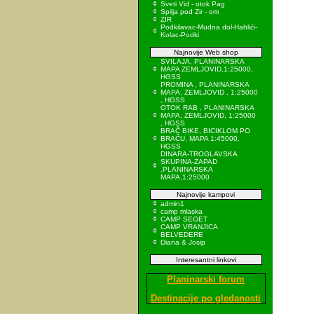
Sveti Vid - otok Pag
Spilja pod Zir - om
ZIR
Podkilavac-Mudna dol-Hahlići-
Kolac-Podki
Najnovije Web shop
SVILAJA, PLANINARSKA
MAPA ZEMLJOVID,1:25000,
HGSS
PROMINA , PLANINARSKA
MAPA, ZEMLJOVID , 1:25000
, HGSS
OTOK RAB , PLANINARSKA
MAPA, ZEMLJOVID, 1:25000
, HGSS
BRAČ BIKE, BICIKLOM PO
BRAČU, MAPA 1:45000,
HGSS
DINARA-TROGLAVSKA
SKUPINA-ZAPAD
,PLANINARSKA
MAPA,1:25000
Najnovije kampovi
admin1
camp mlaska
CAMP SEGET
CAMP VRANJICA
BELVEDERE
Diana & Josip
Interesantni linkovi
Planinarski forum
Destinacije po gledanosti