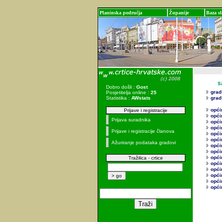
Planinska područja
Županije
Baza sl
sadr
Dobro došli :
Gost
grad 
Posjetitelja online :
25
Statistika :
AWstats
grad 
opći
Prijave i registracije
opći
Prijava suradnika
opći
opći
Prijave i registracije članova
opći
opći
Ažuriranje podataka gradovi
opći
opći
opći
Tražilica - crtice
opći
opći
opći
opći
opći