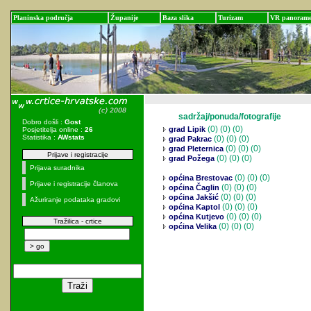
Planinska područja
Županije
Baza slika
Turizam
VR panoram
sadržaj/ponuda/fotografije
Dobro došli :
Gost
(0)
(0) (0)
grad Lipik
Posjetitelja online :
26
Statistika :
AWstats
(0)
(0) (0)
grad Pakrac
(0)
(0) (0)
grad Pleternica
Prijave i registracije
(0)
(0) (0)
grad Požega
Prijava suradnika
(0)
(0) (0)
općina Brestovac
Prijave i registracije članova
(0)
(0) (0)
općina Čaglin
(0)
(0) (0)
općina Jakšić
Ažuriranje podataka gradovi
(0)
(0) (0)
općina Kaptol
(0)
(0) (0)
općina Kutjevo
Tražilica - crtice
(0)
(0) (0)
općina Velika