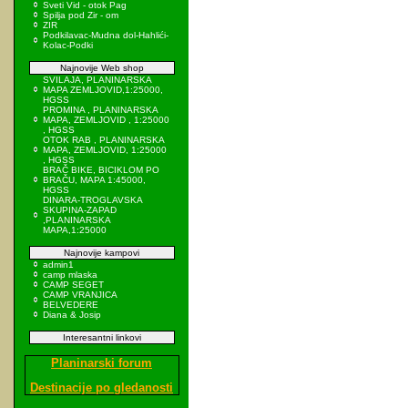
Sveti Vid - otok Pag
Spilja pod Zir - om
ZIR
Podkilavac-Mudna dol-Hahlići-
Kolac-Podki
Najnovije Web shop
SVILAJA, PLANINARSKA
MAPA ZEMLJOVID,1:25000,
HGSS
PROMINA , PLANINARSKA
MAPA, ZEMLJOVID , 1:25000
, HGSS
OTOK RAB , PLANINARSKA
MAPA, ZEMLJOVID, 1:25000
, HGSS
BRAČ BIKE, BICIKLOM PO
BRAČU, MAPA 1:45000,
HGSS
DINARA-TROGLAVSKA
SKUPINA-ZAPAD
,PLANINARSKA
MAPA,1:25000
Najnovije kampovi
admin1
camp mlaska
CAMP SEGET
CAMP VRANJICA
BELVEDERE
Diana & Josip
Interesantni linkovi
Planinarski forum
Destinacije po gledanosti