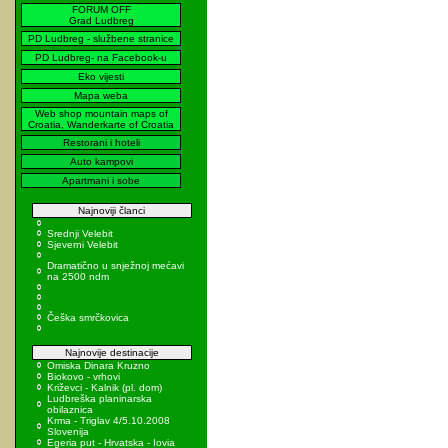
FORUM OFF
Grad Ludbreg
PD Ludbreg - službene stranice
PD Ludbreg- na Facebook-u
Eko vijesti
Mapa weba
Web shop mountain maps of
Croatia, Wanderkarte of Croatia
Restorani i hoteli
Auto kampovi
Apartmani i sobe
Najnoviji članci
Srednji Velebit
Sjeverni Velebit
Dramatično u snježnoj mećavi
na 2500 ndm
Češka smrčkovica
Najnovije destinacije
Omiska Dinara Kruzno
Biokovo - vrhovi
Križevci - Kalnik (pl. dom)
Ludbreška planinarska
obilaznica
Krma - Triglav 4/5.10.2008
Slovenija
Egeria put - Hrvatska - Iovia