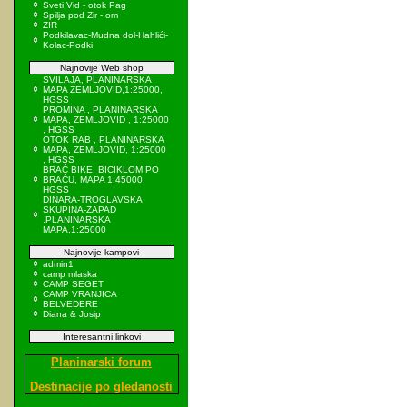
Sveti Vid - otok Pag
Spilja pod Zir - om
ZIR
Podkilavac-Mudna dol-Hahlići-
Kolac-Podki
Najnovije Web shop
SVILAJA, PLANINARSKA
MAPA ZEMLJOVID,1:25000,
HGSS
PROMINA , PLANINARSKA
MAPA, ZEMLJOVID , 1:25000
, HGSS
OTOK RAB , PLANINARSKA
MAPA, ZEMLJOVID, 1:25000
, HGSS
BRAČ BIKE, BICIKLOM PO
BRAČU, MAPA 1:45000,
HGSS
DINARA-TROGLAVSKA
SKUPINA-ZAPAD
,PLANINARSKA
MAPA,1:25000
Najnovije kampovi
admin1
camp mlaska
CAMP SEGET
CAMP VRANJICA
BELVEDERE
Diana & Josip
Interesantni linkovi
Planinarski forum
Destinacije po gledanosti