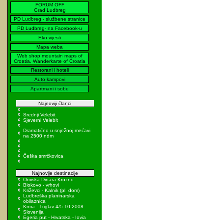
FORUM OFF
Grad Ludbreg
PD Ludbreg - službene stranice
PD Ludbreg- na Facebook-u
Eko vijesti
Mapa weba
Web shop mountain maps of
Croatia, Wanderkarte of Croatia
Restorani i hoteli
Auto kampovi
Apartmani i sobe
Najnoviji članci
Srednji Velebit
Sjeverni Velebit
Dramatično u snježnoj mećavi
na 2500 ndm
Češka smrčkovica
Najnovije destinacije
Omiska Dinara Kruzno
Biokovo - vrhovi
Križevci - Kalnik (pl. dom)
Ludbreška planinarska
obilaznica
Krma - Triglav 4/5.10.2008
Slovenija
Egeria put - Hrvatska - Iovia