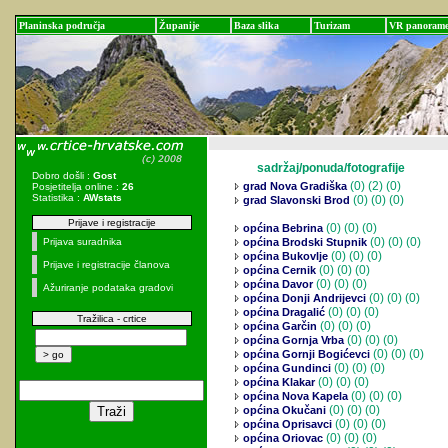
Planinska područja
Županije
Baza slika
Turizam
VR panoram
sadržaj/ponuda/fotografije
Dobro došli :
Gost
(0)
(2) (0)
grad Nova Gradiška
Posjetitelja online :
26
Statistika :
AWstats
(0)
(0) (0)
grad Slavonski Brod
Prijave i registracije
(0)
(0) (0)
općina Bebrina
(0)
(0) (0)
Prijava suradnika
općina Brodski Stupnik
(0)
(0) (0)
općina Bukovlje
Prijave i registracije članova
(0)
(0) (0)
općina Cernik
(0)
(0) (0)
općina Davor
Ažuriranje podataka gradovi
(0)
(0) (0)
općina Donji Andrijevci
(0)
(0) (0)
općina Dragalić
Tražilica - crtice
(0)
(0) (0)
općina Garčin
(0)
(0) (0)
općina Gornja Vrba
(0)
(0) (0)
općina Gornji Bogićevci
(0)
(0) (0)
općina Gundinci
(0)
(0) (0)
općina Klakar
(0)
(0) (0)
općina Nova Kapela
(0)
(0) (0)
općina Okučani
(0)
(0) (0)
općina Oprisavci
(0)
(0) (0)
općina Oriovac