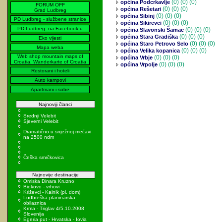
(0)
(0) (0)
općina Podcrkavlje
FORUM OFF
(0)
(0) (0)
općina Rešetari
Grad Ludbreg
(0)
(0) (0)
općina Sibinj
PD Ludbreg - službene stranice
(0)
(0) (0)
općina Sikirevci
PD Ludbreg- na Facebook-u
(0)
(0) (0)
općina Slavonski Šamac
(0)
(0) (0)
općina Stara Gradiška
Eko vijesti
(0)
(0) (0)
općina Staro Petrovo Selo
Mapa weba
(0)
(0) (0)
općina Velika kopanica
Web shop mountain maps of
(0)
(0) (0)
općina Vrbje
Croatia, Wanderkarte of Croatia
(0)
(0) (0)
općina Vrpolje
Restorani i hoteli
Auto kampovi
Apartmani i sobe
Najnoviji članci
Srednji Velebit
Sjeverni Velebit
Dramatično u snježnoj mećavi
na 2500 ndm
Češka smrčkovica
Najnovije destinacije
Omiska Dinara Kruzno
Biokovo - vrhovi
Križevci - Kalnik (pl. dom)
Ludbreška planinarska
obilaznica
Krma - Triglav 4/5.10.2008
Slovenija
Egeria put - Hrvatska - Iovia