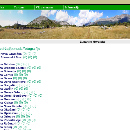
ika
Turizam
VR panorame
Informacije
Županije Hrvatske
žaj/ponuda/fotografije
(0)
(2) (0)
 Nova Gradiška
(0)
(0) (0)
 Slavonski Brod
(0)
(0) (0)
na Bebrina
(0)
(0) (0)
na Brodski Stupnik
(0)
(0) (0)
na Bukovlje
(0)
(0) (0)
na Cernik
(0)
(0) (0)
na Davor
(0)
(0) (0)
a Donji Andrijevci
(0)
(0) (0)
na Dragalić
(0)
(0) (0)
na Garčin
(0)
(0) (0)
na Gornja Vrba
(0)
(0) (0)
na Gornji Bogićevci
(0)
(0) (0)
na Gundinci
(0)
(0) (0)
na Klakar
(0)
(0) (0)
na Nova Kapela
(0)
(0) (0)
na Okučani
(0)
(0) (0)
na Oprisavci
(0)
(0) (0)
na Oriovac
(0)
(0) (0)
na Podcrkavlje
(0)
(0) (0)
na Rešetari
(0)
(0) (0)
a Sibinj