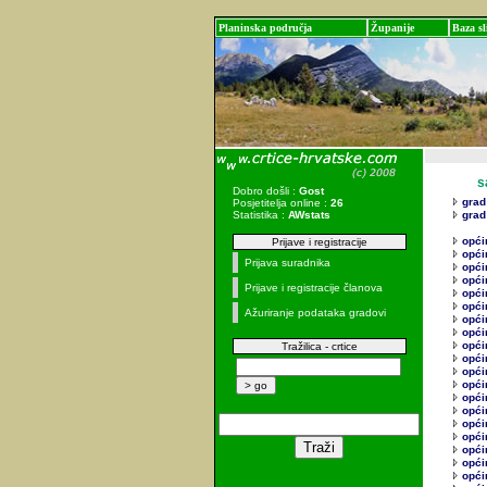
Planinska područja
Županije
Baza sl
sadr
Dobro došli :
Gost
grad
Posjetitelja online :
26
Statistika :
AWstats
grad
opći
Prijave i registracije
opći
Prijava suradnika
opći
opći
Prijave i registracije članova
opći
općin
Ažuriranje podataka gradovi
opći
opći
opći
Tražilica - crtice
opći
opći
opći
opći
opći
opći
opći
opći
opći
općin