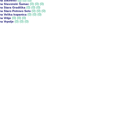
(0)
(0) (0)
a Sikirevci
(0)
(0) (0)
na Slavonski Šamac
(0)
(0) (0)
na Stara Gradiška
(0)
(0) (0)
na Staro Petrovo Selo
(0)
(0) (0)
na Velika kopanica
(0)
(0) (0)
na Vrbje
(0)
(0) (0)
na Vrpolje