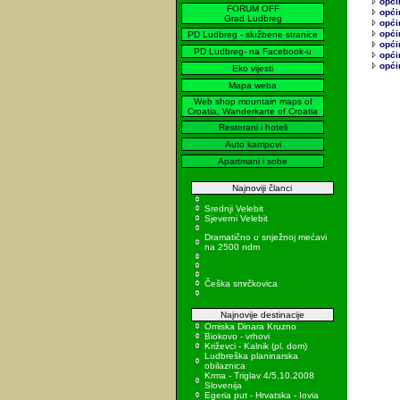
općin
FORUM OFF
opći
Grad Ludbreg
opći
opći
PD Ludbreg - službene stranice
opći
PD Ludbreg- na Facebook-u
opći
opći
Eko vijesti
Mapa weba
Web shop mountain maps of
Croatia, Wanderkarte of Croatia
Restorani i hoteli
Auto kampovi
Apartmani i sobe
Najnoviji članci
Srednji Velebit
Sjeverni Velebit
Dramatično u snježnoj mećavi
na 2500 ndm
Češka smrčkovica
Najnovije destinacije
Omiska Dinara Kruzno
Biokovo - vrhovi
Križevci - Kalnik (pl. dom)
Ludbreška planinarska
obilaznica
Krma - Triglav 4/5.10.2008
Slovenija
Egeria put - Hrvatska - Iovia