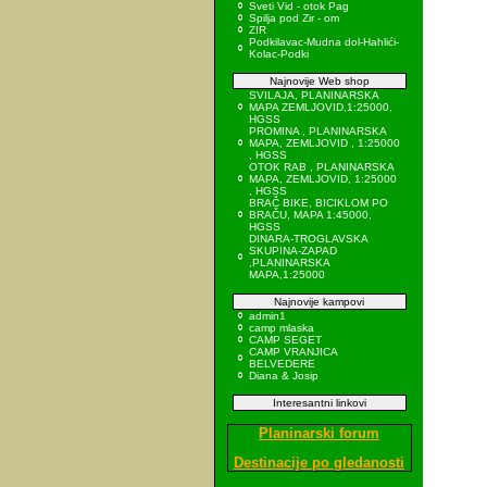
Sveti Vid - otok Pag
Spilja pod Zir - om
ZIR
Podkilavac-Mudna dol-Hahlići-
Kolac-Podki
Najnovije Web shop
SVILAJA, PLANINARSKA
MAPA ZEMLJOVID,1:25000,
HGSS
PROMINA , PLANINARSKA
MAPA, ZEMLJOVID , 1:25000
, HGSS
OTOK RAB , PLANINARSKA
MAPA, ZEMLJOVID, 1:25000
, HGSS
BRAČ BIKE, BICIKLOM PO
BRAČU, MAPA 1:45000,
HGSS
DINARA-TROGLAVSKA
SKUPINA-ZAPAD
,PLANINARSKA
MAPA,1:25000
Najnovije kampovi
admin1
camp mlaska
CAMP SEGET
CAMP VRANJICA
BELVEDERE
Diana & Josip
Interesantni linkovi
Planinarski forum
Destinacije po gledanosti