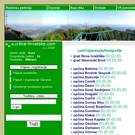
Planinska područja
Županije
Baza slika
Turizam
VR panoram
sadržaj/ponuda/fotografije
Dobro došli :
Gost
(0)
(2) (0)
grad Nova Gradiška
Posjetitelja online :
16
Statistika :
AWstats
(0)
(0) (0)
grad Slavonski Brod
Prijave i registracije
(0)
(0) (0)
općina Bebrina
(0)
(0) (0)
Prijava suradnika
općina Brodski Stupnik
(0)
(0) (0)
općina Bukovlje
Prijave i registracije članova
(0)
(0) (0)
općina Cernik
(0)
(0) (0)
općina Davor
Ažuriranje podataka gradovi
(0)
(0) (0)
općina Donji Andrijevci
(0)
(0) (0)
općina Dragalić
Tražilica - crtice
(0)
(0) (0)
općina Garčin
(0)
(0) (0)
općina Gornja Vrba
(0)
(0) (0)
općina Gornji Bogićevci
(0)
(0) (0)
općina Gundinci
(0)
(0) (0)
općina Klakar
(0)
(0) (0)
općina Nova Kapela
(0)
(0) (0)
općina Okučani
(0)
(0) (0)
općina Oprisavci
(0)
(0) (0)
općina Oriovac