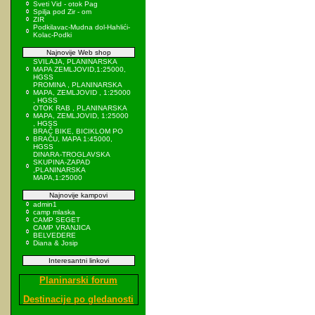
Sveti Vid - otok Pag
Spilja pod Zir - om
ZIR
Podkilavac-Mudna dol-Hahlići-
Kolac-Podki
Najnovije Web shop
SVILAJA, PLANINARSKA
MAPA ZEMLJOVID,1:25000,
HGSS
PROMINA , PLANINARSKA
MAPA, ZEMLJOVID , 1:25000
, HGSS
OTOK RAB , PLANINARSKA
MAPA, ZEMLJOVID, 1:25000
, HGSS
BRAČ BIKE, BICIKLOM PO
BRAČU, MAPA 1:45000,
HGSS
DINARA-TROGLAVSKA
SKUPINA-ZAPAD
,PLANINARSKA
MAPA,1:25000
Najnovije kampovi
admin1
camp mlaska
CAMP SEGET
CAMP VRANJICA
BELVEDERE
Diana & Josip
Interesantni linkovi
Planinarski forum
Destinacije po gledanosti