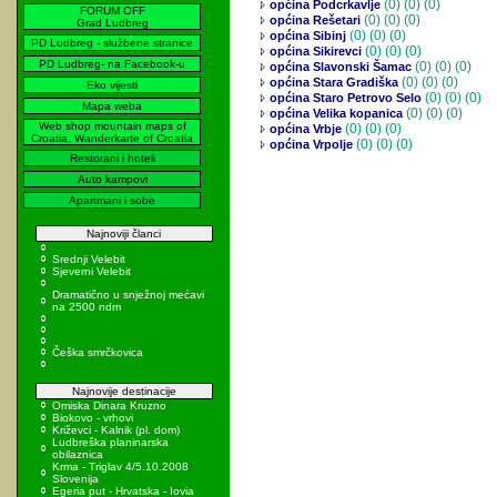
(0)
(0) (0)
općina Podcrkavlje
FORUM OFF
(0)
(0) (0)
općina Rešetari
Grad Ludbreg
(0)
(0) (0)
općina Sibinj
PD Ludbreg - službene stranice
(0)
(0) (0)
općina Sikirevci
PD Ludbreg- na Facebook-u
(0)
(0) (0)
općina Slavonski Šamac
(0)
(0) (0)
općina Stara Gradiška
Eko vijesti
(0)
(0) (0)
općina Staro Petrovo Selo
Mapa weba
(0)
(0) (0)
općina Velika kopanica
Web shop mountain maps of
(0)
(0) (0)
općina Vrbje
Croatia, Wanderkarte of Croatia
(0)
(0) (0)
općina Vrpolje
Restorani i hoteli
Auto kampovi
Apartmani i sobe
Najnoviji članci
Srednji Velebit
Sjeverni Velebit
Dramatično u snježnoj mećavi
na 2500 ndm
Češka smrčkovica
Najnovije destinacije
Omiska Dinara Kruzno
Biokovo - vrhovi
Križevci - Kalnik (pl. dom)
Ludbreška planinarska
obilaznica
Krma - Triglav 4/5.10.2008
Slovenija
Egeria put - Hrvatska - Iovia