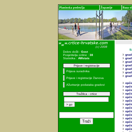
Planinska područja
Županije
Baza sl
sadr
Dobro došli :
Gost
grad
Posjetitelja online :
38
Statistika :
AWstats
grad
grad
grad
Prijave i registracije
grad
Prijava suradnika
grad
grad
Prijave i registracije članova
opći
Ažuriranje podataka gradovi
opći
opći
opći
Tražilica - crtice
opći
opći
opći
opći
opći
opći
opći
opći
opći
opći