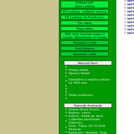
opći
FORUM OFF
opći
Grad Ludbreg
opći
opći
PD Ludbreg - službene stranice
opći
PD Ludbreg- na Facebook-u
opći
opći
Eko vijesti
opći
Mapa weba
opći
opći
Web shop mountain maps of
Croatia, Wanderkarte of Croatia
Restorani i hoteli
Auto kampovi
Apartmani i sobe
Najnoviji članci
Srednji Velebit
Sjeverni Velebit
Dramatično u snježnoj mećavi
na 2500 ndm
Češka smrčkovica
Najnovije destinacije
Omiska Dinara Kruzno
Biokovo - vrhovi
Križevci - Kalnik (pl. dom)
Ludbreška planinarska
obilaznica
Krma - Triglav 4/5.10.2008
Slovenija
Egeria put - Hrvatska - Iovia