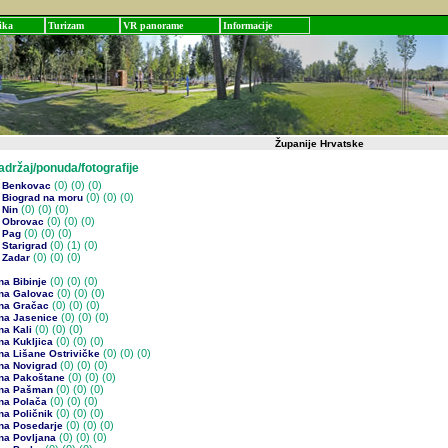
ika
Turizam
VR panorame
Informacije
Županije Hrvatske
žaj/ponuda/fotografije
(0)
(0) (0)
 Benkovac
(0)
(0) (0)
 Biograd na moru
(0)
(0) (0)
 Nin
(0)
(0) (0)
 Obrovac
(0)
(0) (0)
 Pag
(0)
(1) (0)
 Starigrad
(0)
(0) (0)
 Zadar
(0)
(0) (0)
na Bibinje
(0)
(0) (0)
na Galovac
(0)
(0) (0)
na Gračac
(0)
(0) (0)
na Jasenice
(0)
(0) (0)
na Kali
(0)
(0) (0)
na Kukljica
(0)
(0) (0)
na Lišane Ostrivičke
(0)
(0) (0)
na Novigrad
(0)
(0) (0)
na Pakoštane
(0)
(0) (0)
na Pašman
(0)
(0) (0)
na Polača
(0)
(0) (0)
na Poličnik
(0)
(0) (0)
na Posedarje
(0)
(0) (0)
na Povljana