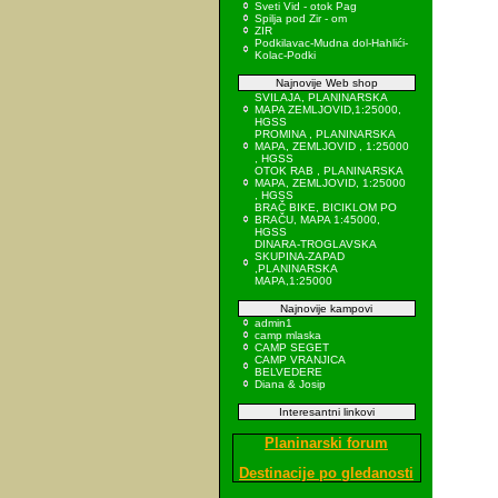
Sveti Vid - otok Pag
Spilja pod Zir - om
ZIR
Podkilavac-Mudna dol-Hahlići-
Kolac-Podki
Najnovije Web shop
SVILAJA, PLANINARSKA
MAPA ZEMLJOVID,1:25000,
HGSS
PROMINA , PLANINARSKA
MAPA, ZEMLJOVID , 1:25000
, HGSS
OTOK RAB , PLANINARSKA
MAPA, ZEMLJOVID, 1:25000
, HGSS
BRAČ BIKE, BICIKLOM PO
BRAČU, MAPA 1:45000,
HGSS
DINARA-TROGLAVSKA
SKUPINA-ZAPAD
,PLANINARSKA
MAPA,1:25000
Najnovije kampovi
admin1
camp mlaska
CAMP SEGET
CAMP VRANJICA
BELVEDERE
Diana & Josip
Interesantni linkovi
Planinarski forum
Destinacije po gledanosti