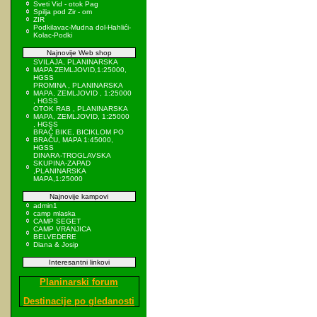
Sveti Vid - otok Pag
Spilja pod Zir - om
ZIR
Podkilavac-Mudna dol-Hahlići-
Kolac-Podki
Najnovije Web shop
SVILAJA, PLANINARSKA
MAPA ZEMLJOVID,1:25000,
HGSS
PROMINA , PLANINARSKA
MAPA, ZEMLJOVID , 1:25000
, HGSS
OTOK RAB , PLANINARSKA
MAPA, ZEMLJOVID, 1:25000
, HGSS
BRAČ BIKE, BICIKLOM PO
BRAČU, MAPA 1:45000,
HGSS
DINARA-TROGLAVSKA
SKUPINA-ZAPAD
,PLANINARSKA
MAPA,1:25000
Najnovije kampovi
admin1
camp mlaska
CAMP SEGET
CAMP VRANJICA
BELVEDERE
Diana & Josip
Interesantni linkovi
Planinarski forum
Destinacije po gledanosti