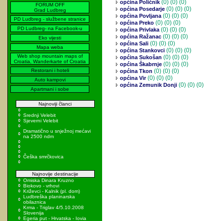
(0)
(0) (0)
općina Poličnik
FORUM OFF
(0)
(0) (0)
općina Posedarje
Grad Ludbreg
(0)
(0) (0)
općina Povljana
PD Ludbreg - službene stranice
(0)
(0) (0)
općina Preko
PD Ludbreg- na Facebook-u
(0)
(0) (0)
općina Privlaka
(0)
(0) (0)
općina Ražanac
Eko vijesti
(0)
(0) (0)
općina Sali
Mapa weba
(0)
(0) (0)
općina Stankovci
Web shop mountain maps of
(0)
(0) (0)
općina Sukošan
Croatia, Wanderkarte of Croatia
(0)
(0) (0)
općina Škabrnje
Restorani i hoteli
(0)
(0) (0)
općina Tkon
(0)
(0) (0)
općina Vir
Auto kampovi
(0)
(0) (0)
općina Zemunik Donji
Apartmani i sobe
Najnoviji članci
Srednji Velebit
Sjeverni Velebit
Dramatično u snježnoj mećavi
na 2500 ndm
Češka smrčkovica
Najnovije destinacije
Omiska Dinara Kruzno
Biokovo - vrhovi
Križevci - Kalnik (pl. dom)
Ludbreška planinarska
obilaznica
Krma - Triglav 4/5.10.2008
Slovenija
Egeria put - Hrvatska - Iovia