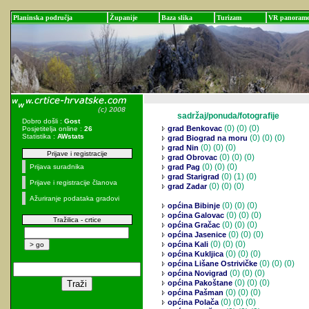
Planinska područja
Županije
Baza slika
Turizam
VR panoram
sadržaj/ponuda/fotografije
Dobro došli :
Gost
(0)
(0) (0)
grad Benkovac
Posjetitelja online :
26
Statistika :
AWstats
(0)
(0) (0)
grad Biograd na moru
(0)
(0) (0)
grad Nin
Prijave i registracije
(0)
(0) (0)
grad Obrovac
(0)
(0) (0)
Prijava suradnika
grad Pag
(0)
(1) (0)
grad Starigrad
Prijave i registracije članova
(0)
(0) (0)
grad Zadar
Ažuriranje podataka gradovi
(0)
(0) (0)
općina Bibinje
(0)
(0) (0)
općina Galovac
Tražilica - crtice
(0)
(0) (0)
općina Gračac
(0)
(0) (0)
općina Jasenice
(0)
(0) (0)
općina Kali
(0)
(0) (0)
općina Kukljica
(0)
(0) (0)
općina Lišane Ostrivičke
(0)
(0) (0)
općina Novigrad
(0)
(0) (0)
općina Pakoštane
(0)
(0) (0)
općina Pašman
(0)
(0) (0)
općina Polača