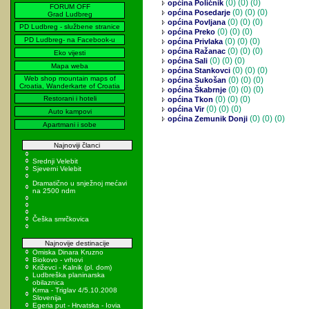
(0)
(0) (0)
općina Poličnik
FORUM OFF
(0)
(0) (0)
općina Posedarje
Grad Ludbreg
(0)
(0) (0)
općina Povljana
PD Ludbreg - službene stranice
(0)
(0) (0)
općina Preko
PD Ludbreg- na Facebook-u
(0)
(0) (0)
općina Privlaka
(0)
(0) (0)
općina Ražanac
Eko vijesti
(0)
(0) (0)
općina Sali
Mapa weba
(0)
(0) (0)
općina Stankovci
Web shop mountain maps of
(0)
(0) (0)
općina Sukošan
Croatia, Wanderkarte of Croatia
(0)
(0) (0)
općina Škabrnje
Restorani i hoteli
(0)
(0) (0)
općina Tkon
(0)
(0) (0)
općina Vir
Auto kampovi
(0)
(0) (0)
općina Zemunik Donji
Apartmani i sobe
Najnoviji članci
Srednji Velebit
Sjeverni Velebit
Dramatično u snježnoj mećavi
na 2500 ndm
Češka smrčkovica
Najnovije destinacije
Omiska Dinara Kruzno
Biokovo - vrhovi
Križevci - Kalnik (pl. dom)
Ludbreška planinarska
obilaznica
Krma - Triglav 4/5.10.2008
Slovenija
Egeria put - Hrvatska - Iovia