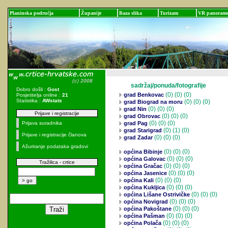
Planinska područja
Županije
Baza slika
Turizam
VR panoram
sadržaj/ponuda/fotografije
Dobro došli :
Gost
(0)
(0) (0)
grad Benkovac
Posjetitelja online :
21
Statistika :
AWstats
(0)
(0) (0)
grad Biograd na moru
(0)
(0) (0)
grad Nin
Prijave i registracije
(0)
(0) (0)
grad Obrovac
(0)
(0) (0)
Prijava suradnika
grad Pag
(0)
(1) (0)
grad Starigrad
Prijave i registracije članova
(0)
(0) (0)
grad Zadar
Ažuriranje podataka gradovi
(0)
(0) (0)
općina Bibinje
(0)
(0) (0)
općina Galovac
Tražilica - crtice
(0)
(0) (0)
općina Gračac
(0)
(0) (0)
općina Jasenice
(0)
(0) (0)
općina Kali
(0)
(0) (0)
općina Kukljica
(0)
(0) (0)
općina Lišane Ostrivičke
(0)
(0) (0)
općina Novigrad
(0)
(0) (0)
općina Pakoštane
(0)
(0) (0)
općina Pašman
(0)
(0) (0)
općina Polača