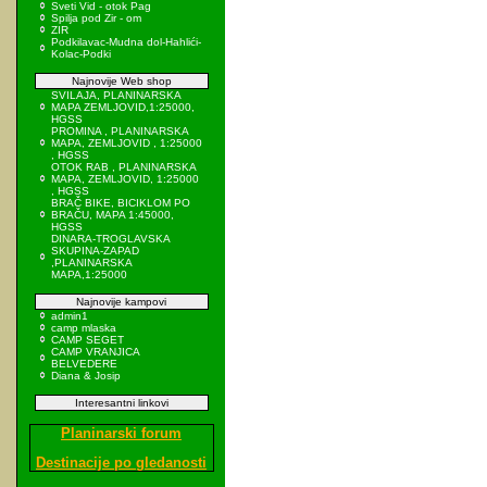
Sveti Vid - otok Pag
Spilja pod Zir - om
ZIR
Podkilavac-Mudna dol-Hahlići-
Kolac-Podki
Najnovije Web shop
SVILAJA, PLANINARSKA
MAPA ZEMLJOVID,1:25000,
HGSS
PROMINA , PLANINARSKA
MAPA, ZEMLJOVID , 1:25000
, HGSS
OTOK RAB , PLANINARSKA
MAPA, ZEMLJOVID, 1:25000
, HGSS
BRAČ BIKE, BICIKLOM PO
BRAČU, MAPA 1:45000,
HGSS
DINARA-TROGLAVSKA
SKUPINA-ZAPAD
,PLANINARSKA
MAPA,1:25000
Najnovije kampovi
admin1
camp mlaska
CAMP SEGET
CAMP VRANJICA
BELVEDERE
Diana & Josip
Interesantni linkovi
Planinarski forum
Destinacije po gledanosti