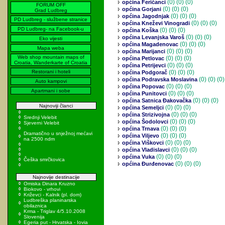
(0)
(0) (0)
općina Feričanci
FORUM OFF
(0)
(0) (0)
općina Gorjani
Grad Ludbreg
(0)
(0) (0)
općina Jagodnjak
PD Ludbreg - službene stranice
(0)
(0) (0)
općina Kneževi Vinogradi
PD Ludbreg- na Facebook-u
(0)
(0) (0)
općina Koška
(0)
(0) (0)
općina Levanjska Varoš
Eko vijesti
(0)
(0) (0)
općina Magadenovac
Mapa weba
(0)
(0) (0)
općina Marijanci
Web shop mountain maps of
(0)
(0) (0)
općina Petlovac
Croatia, Wanderkarte of Croatia
(0)
(0) (0)
općina Petrijevci
Restorani i hoteli
(0)
(0) (0)
općina Podgorač
(0)
(0) (0)
općina Podravska Moslavina
Auto kampovi
(0)
(0) (0)
općina Popovac
Apartmani i sobe
(0)
(0) (0)
općina Punitovci
(0)
(0) (0)
općina Satnica Đakovačka
Najnoviji članci
(0)
(0) (0)
općina Semeljci
(0)
(0) (0)
općina Strizivojna
Srednji Velebit
(0)
(0) (0)
općina Šodolovci
Sjeverni Velebit
(0)
(0) (0)
općina Trnava
Dramatično u snježnoj mećavi
(0)
(0) (0)
općina Viljevo
na 2500 ndm
(0)
(0) (0)
općina Viškovci
(0)
(0) (0)
općina Vladislavci
(0)
(0) (0)
općina Vuka
Češka smrčkovica
(0)
(0) (0)
općina Đurđenovac
Najnovije destinacije
Omiska Dinara Kruzno
Biokovo - vrhovi
Križevci - Kalnik (pl. dom)
Ludbreška planinarska
obilaznica
Krma - Triglav 4/5.10.2008
Slovenija
Egeria put - Hrvatska - Iovia