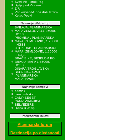
Sveti Vid - otok Pag
Spilja pod Zir - om
ZIR
Podkilavac-Mudna dol-Hahlići-
Kolac-Podki
Najnovije Web shop
SVILAJA, PLANINARSKA
MAPA ZEMLJOVID,1:25000,
HGSS
PROMINA , PLANINARSKA
MAPA, ZEMLJOVID , 1:25000
, HGSS
OTOK RAB , PLANINARSKA
MAPA, ZEMLJOVID, 1:25000
, HGSS
BRAČ BIKE, BICIKLOM PO
BRAČU, MAPA 1:45000,
HGSS
DINARA-TROGLAVSKA
SKUPINA-ZAPAD
,PLANINARSKA
MAPA,1:25000
Najnovije kampovi
admin1
camp mlaska
CAMP SEGET
CAMP VRANJICA
BELVEDERE
Diana & Josip
Interesantni linkovi
Planinarski forum
Destinacije po gledanosti