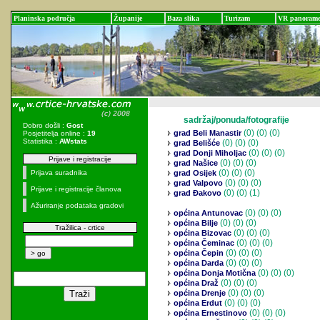
Planinska područja
Županije
Baza slika
Turizam
VR panoram
sadržaj/ponuda/fotografije
Dobro došli :
Gost
(0)
(0) (0)
grad Beli Manastir
Posjetitelja online :
19
Statistika :
AWstats
(0)
(0) (0)
grad Belišće
(0)
(0) (0)
grad Donji Miholjac
Prijave i registracije
(0)
(0) (0)
grad Našice
(0)
(0) (0)
Prijava suradnika
grad Osijek
(0)
(0) (0)
grad Valpovo
Prijave i registracije članova
(0)
(0) (1)
grad Đakovo
Ažuriranje podataka gradovi
(0)
(0) (0)
općina Antunovac
(0)
(0) (0)
općina Bilje
Tražilica - crtice
(0)
(0) (0)
općina Bizovac
(0)
(0) (0)
općina Čeminac
(0)
(0) (0)
općina Čepin
(0)
(0) (0)
općina Darda
(0)
(0) (0)
općina Donja Motična
(0)
(0) (0)
općina Draž
(0)
(0) (0)
općina Drenje
(0)
(0) (0)
općina Erdut
(0)
(0) (0)
općina Ernestinovo