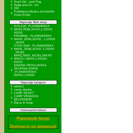
Sveti Vid - otok Pag
Spilja pod Zir - om
ZIR
Podkilavac-Mudna dol-Hahlići-
Kolac-Podki
Najnovije Web shop
SVILAJA, PLANINARSKA
MAPA ZEMLJOVID,1:25000,
HGSS
PROMINA , PLANINARSKA
MAPA, ZEMLJOVID , 1:25000
, HGSS
OTOK RAB , PLANINARSKA
MAPA, ZEMLJOVID, 1:25000
, HGSS
BRAČ BIKE, BICIKLOM PO
BRAČU, MAPA 1:45000,
HGSS
DINARA-TROGLAVSKA
SKUPINA-ZAPAD
,PLANINARSKA
MAPA,1:25000
Najnovije kampovi
admin1
camp mlaska
CAMP SEGET
CAMP VRANJICA
BELVEDERE
Diana & Josip
Interesantni linkovi
Planinarski forum
Destinacije po gledanosti