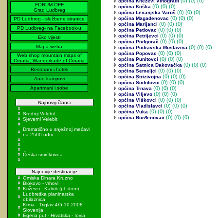
(0)
(0) (0)
općina Kneževi Vinogradi
FORUM OFF
(0)
(0) (0)
općina Koška
Grad Ludbreg
(0)
(0) (0)
općina Levanjska Varoš
(0)
(0) (0)
općina Magadenovac
PD Ludbreg - službene stranice
(0)
(0) (0)
općina Marijanci
PD Ludbreg- na Facebook-u
(0)
(0) (0)
općina Petlovac
(0)
(0) (0)
općina Petrijevci
Eko vijesti
(0)
(0) (0)
općina Podgorač
Mapa weba
(0)
(0) (0)
općina Podravska Moslavina
(0)
(0) (0)
općina Popovac
Web shop mountain maps of
(0)
(0) (0)
općina Punitovci
Croatia, Wanderkarte of Croatia
(0)
(0) (0)
općina Satnica Đakovačka
Restorani i hoteli
(0)
(0) (0)
općina Semeljci
(0)
(0) (0)
općina Strizivojna
Auto kampovi
(0)
(0) (0)
općina Šodolovci
Apartmani i sobe
(0)
(0) (0)
općina Trnava
(0)
(0) (0)
općina Viljevo
(0)
(0) (0)
općina Viškovci
Najnoviji članci
(0)
(0) (0)
općina Vladislavci
(0)
(0) (0)
općina Vuka
Srednji Velebit
(0)
(0) (0)
općina Đurđenovac
Sjeverni Velebit
Dramatično u snježnoj mećavi
na 2500 ndm
Češka smrčkovica
Najnovije destinacije
Omiska Dinara Kruzno
Biokovo - vrhovi
Križevci - Kalnik (pl. dom)
Ludbreška planinarska
obilaznica
Krma - Triglav 4/5.10.2008
Slovenija
Egeria put - Hrvatska - Iovia