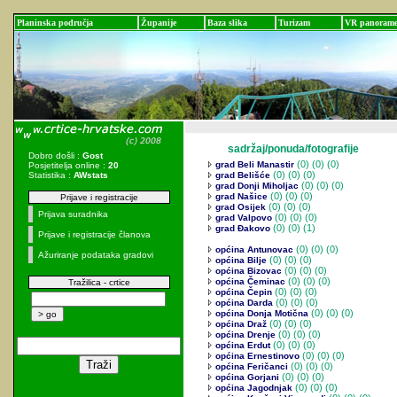
Planinska područja
Županije
Baza slika
Turizam
VR panoram
sadržaj/ponuda/fotografije
Dobro došli :
Gost
(0)
(0) (0)
grad Beli Manastir
Posjetitelja online :
20
(0)
(0) (0)
Statistika :
AWstats
grad Belišće
(0)
(0) (0)
grad Donji Miholjac
(0)
(0) (0)
grad Našice
Prijave i registracije
(0)
(0) (0)
grad Osijek
Prijava suradnika
(0)
(0) (0)
grad Valpovo
(0)
(0) (1)
grad Đakovo
Prijave i registracije članova
(0)
(0) (0)
općina Antunovac
Ažuriranje podataka gradovi
(0)
(0) (0)
općina Bilje
(0)
(0) (0)
općina Bizovac
(0)
(0) (0)
općina Čeminac
Tražilica - crtice
(0)
(0) (0)
općina Čepin
(0)
(0) (0)
općina Darda
(0)
(0) (0)
općina Donja Motična
(0)
(0) (0)
općina Draž
(0)
(0) (0)
općina Drenje
(0)
(0) (0)
općina Erdut
(0)
(0) (0)
općina Ernestinovo
(0)
(0) (0)
općina Feričanci
(0)
(0) (0)
općina Gorjani
(0)
(0) (0)
općina Jagodnjak