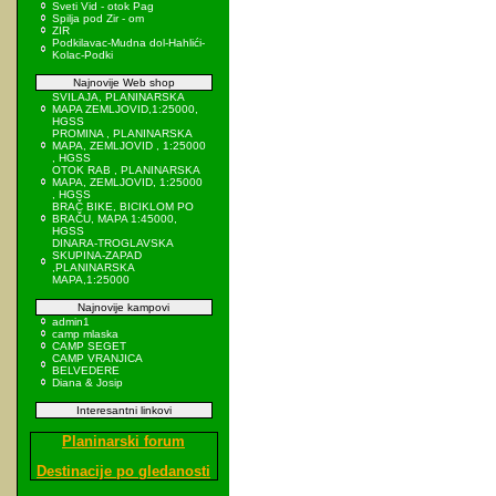
Sveti Vid - otok Pag
Spilja pod Zir - om
ZIR
Podkilavac-Mudna dol-Hahlići-
Kolac-Podki
Najnovije Web shop
SVILAJA, PLANINARSKA
MAPA ZEMLJOVID,1:25000,
HGSS
PROMINA , PLANINARSKA
MAPA, ZEMLJOVID , 1:25000
, HGSS
OTOK RAB , PLANINARSKA
MAPA, ZEMLJOVID, 1:25000
, HGSS
BRAČ BIKE, BICIKLOM PO
BRAČU, MAPA 1:45000,
HGSS
DINARA-TROGLAVSKA
SKUPINA-ZAPAD
,PLANINARSKA
MAPA,1:25000
Najnovije kampovi
admin1
camp mlaska
CAMP SEGET
CAMP VRANJICA
BELVEDERE
Diana & Josip
Interesantni linkovi
Planinarski forum
Destinacije po gledanosti