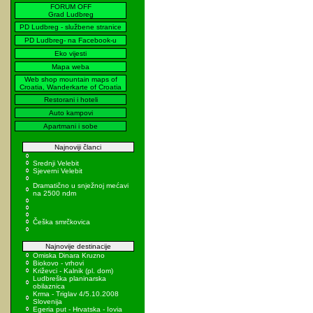
FORUM OFF
Grad Ludbreg
PD Ludbreg - službene stranice
PD Ludbreg- na Facebook-u
Eko vijesti
Mapa weba
Web shop mountain maps of
Croatia, Wanderkarte of Croatia
Restorani i hoteli
Auto kampovi
Apartmani i sobe
Najnoviji članci
Srednji Velebit
Sjeverni Velebit
Dramatično u snježnoj mećavi
na 2500 ndm
Češka smrčkovica
Najnovije destinacije
Omiska Dinara Kruzno
Biokovo - vrhovi
Križevci - Kalnik (pl. dom)
Ludbreška planinarska
obilaznica
Krma - Triglav 4/5.10.2008
Slovenija
Egeria put - Hrvatska - Iovia