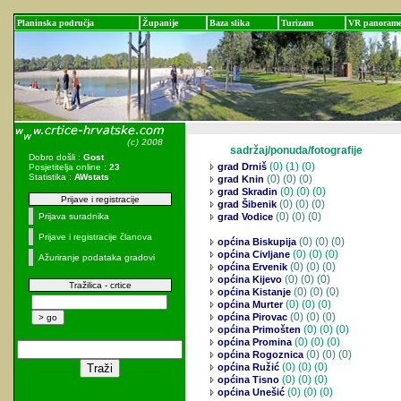
Planinska područja
Županije
Baza slika
Turizam
VR panoram
sadržaj/ponuda/fotografije
Dobro došli :
Gost
(0)
(1) (0)
grad Drniš
Posjetitelja online :
23
Statistika :
AWstats
(0)
(0) (0)
grad Knin
(0)
(0) (0)
grad Skradin
Prijave i registracije
(0)
(0) (0)
grad Šibenik
(0)
(0) (0)
Prijava suradnika
grad Vodice
Prijave i registracije članova
(0)
(0) (0)
općina Biskupija
(0)
(0) (0)
općina Civljane
Ažuriranje podataka gradovi
(0)
(0) (0)
općina Ervenik
(0)
(0) (0)
općina Kijevo
Tražilica - crtice
(0)
(0) (0)
općina Kistanje
(0)
(0) (0)
općina Murter
(0)
(0) (0)
općina Pirovac
(0)
(0) (0)
općina Primošten
(0)
(0) (0)
općina Promina
(0)
(0) (0)
općina Rogoznica
(0)
(0) (0)
općina Ružić
(0)
(0) (0)
općina Tisno
(0)
(0) (0)
općina Unešić