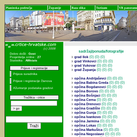
Planinska područja
Županije
Baza slika
Turizam
VR panoram
sadržaj/ponuda/fotografije
Dobro došli :
Gost
(0)
(0) (0)
grad Ilok
Posjetitelja online :
27
Statistika :
AWstats
(0)
(0) (0)
grad Vinkovci
(0)
(0) (0)
grad Vukovar
Prijave i registracije
(0)
(0) (0)
grad Županja
Prijava suradnika
(0)
(0) (0)
općina Andrijaševci
Prijave i registracije članova
(0)
(0) (0)
općina Babina Greda
(0)
(0) (0)
općina Bogdanovci
Ažuriranje podataka gradovi
(0)
(0) (0)
općina Borovo
(0)
(0) (0)
općina Bošnjaci
Tražilica - crtice
(0)
(0) (0)
općina Cerna
(0)
(0) (0)
općina Drenovci
(0)
(0) (0)
općina Gradište
(0)
(0) (0)
općina Gunja
(0)
(0) (0)
općina Ivankovo
(0)
(0) (0)
općina Jarmina
(0)
(0) (0)
općina Lokas
(0)
(0) (0)
općina Markušica
(0)
(0) (0)
općina Negoslavci