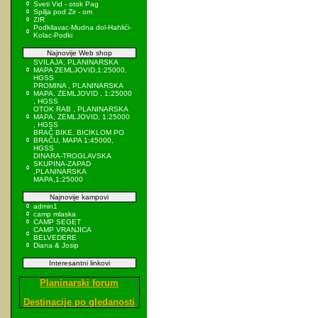
Sveti Vid - otok Pag
Spilja pod Zir - om
ZIR
Podkilavac-Mudna dol-Hahlići-
Kolac-Podki
Najnovije Web shop
SVILAJA, PLANINARSKA
MAPA ZEMLJOVID,1:25000,
HGSS
PROMINA , PLANINARSKA
MAPA, ZEMLJOVID , 1:25000
, HGSS
OTOK RAB , PLANINARSKA
MAPA, ZEMLJOVID, 1:25000
, HGSS
BRAČ BIKE, BICIKLOM PO
BRAČU, MAPA 1:45000,
HGSS
DINARA-TROGLAVSKA
SKUPINA-ZAPAD
,PLANINARSKA
MAPA,1:25000
Najnovije kampovi
admin1
camp mlaska
CAMP SEGET
CAMP VRANJICA
BELVEDERE
Diana & Josip
Interesantni linkovi
Planinarski forum
Destinacije po gledanosti