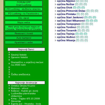
(0)
(0) (0)
općina Nijemci
FORUM OFF
(0)
(0) (0)
općina Nuštar
Grad Ludbreg
(0)
(0) (0)
općina Otok
PD Ludbreg - službene stranice
(0)
(0) (0)
općina Primorski Dolac
PD Ludbreg- na Facebook-u
(0)
(0) (0)
općina Privlaka
(0)
(0) (0)
općina Stari Jankovci
Eko vijesti
(0)
(0) (0)
općina Stari Mikanovci
Mapa weba
(0)
(0) (0)
općina Tompojevci
Web shop mountain maps of
(0)
(0) (0)
općina Tordinci
Croatia, Wanderkarte of Croatia
(0)
(0) (0)
općina Tovarnik
Restorani i hoteli
(0)
(0) (0)
općina Trpinja
(0)
(0) (0)
općina Vođinci
Auto kampovi
(0)
(0) (0)
općina Vrbanja
Apartmani i sobe
Najnoviji članci
Srednji Velebit
Sjeverni Velebit
Dramatično u snježnoj mećavi
na 2500 ndm
Češka smrčkovica
Najnovije destinacije
Omiska Dinara Kruzno
Biokovo - vrhovi
Križevci - Kalnik (pl. dom)
Ludbreška planinarska
obilaznica
Krma - Triglav 4/5.10.2008
Slovenija
Egeria put - Hrvatska - Iovia