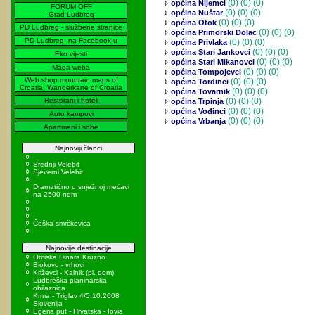
(0)
(0) (0)
općina Nijemci
FORUM OFF
(0)
(0) (0)
općina Nuštar
Grad Ludbreg
(0)
(0) (0)
općina Otok
PD Ludbreg - službene stranice
(0)
(0) (0)
općina Primorski Dolac
PD Ludbreg- na Facebook-u
(0)
(0) (0)
općina Privlaka
(0)
(0) (0)
općina Stari Jankovci
Eko vijesti
(0)
(0) (0)
općina Stari Mikanovci
Mapa weba
(0)
(0) (0)
općina Tompojevci
Web shop mountain maps of
(0)
(0) (0)
općina Tordinci
Croatia, Wanderkarte of Croatia
(0)
(0) (0)
općina Tovarnik
Restorani i hoteli
(0)
(0) (0)
općina Trpinja
(0)
(0) (0)
općina Vođinci
Auto kampovi
(0)
(0) (0)
općina Vrbanja
Apartmani i sobe
Najnoviji članci
Srednji Velebit
Sjeverni Velebit
Dramatično u snježnoj mećavi
na 2500 ndm
Češka smrčkovica
Najnovije destinacije
Omiska Dinara Kruzno
Biokovo - vrhovi
Križevci - Kalnik (pl. dom)
Ludbreška planinarska
obilaznica
Krma - Triglav 4/5.10.2008
Slovenija
Egeria put - Hrvatska - Iovia