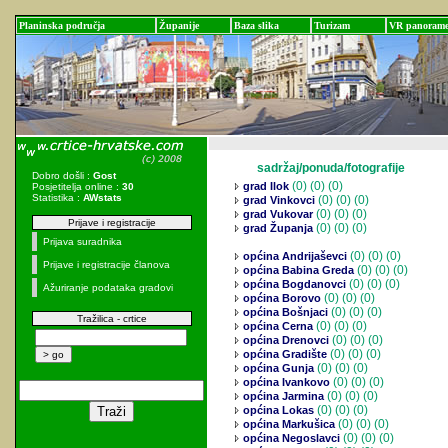
Planinska područja
Županije
Baza slika
Turizam
VR panoram
sadržaj/ponuda/fotografije
Dobro došli :
Gost
(0)
(0) (0)
grad Ilok
Posjetitelja online :
30
Statistika :
AWstats
(0)
(0) (0)
grad Vinkovci
(0)
(0) (0)
grad Vukovar
Prijave i registracije
(0)
(0) (0)
grad Županja
Prijava suradnika
(0)
(0) (0)
općina Andrijaševci
Prijave i registracije članova
(0)
(0) (0)
općina Babina Greda
(0)
(0) (0)
općina Bogdanovci
Ažuriranje podataka gradovi
(0)
(0) (0)
općina Borovo
(0)
(0) (0)
općina Bošnjaci
Tražilica - crtice
(0)
(0) (0)
općina Cerna
(0)
(0) (0)
općina Drenovci
(0)
(0) (0)
općina Gradište
(0)
(0) (0)
općina Gunja
(0)
(0) (0)
općina Ivankovo
(0)
(0) (0)
općina Jarmina
(0)
(0) (0)
općina Lokas
(0)
(0) (0)
općina Markušica
(0)
(0) (0)
općina Negoslavci