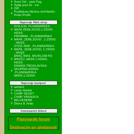
Sveti Vid - otok Pag
Spilja pod Zir - om
ZIR
Podkilavac-Mudna dol-Hahlići-
Kolac-Podki
Najnovije Web shop
SVILAJA, PLANINARSKA
MAPA ZEMLJOVID,1:25000,
HGSS
PROMINA , PLANINARSKA
MAPA, ZEMLJOVID , 1:25000
, HGSS
OTOK RAB , PLANINARSKA
MAPA, ZEMLJOVID, 1:25000
, HGSS
BRAČ BIKE, BICIKLOM PO
BRAČU, MAPA 1:45000,
HGSS
DINARA-TROGLAVSKA
SKUPINA-ZAPAD
,PLANINARSKA
MAPA,1:25000
Najnovije kampovi
admin1
camp mlaska
CAMP SEGET
CAMP VRANJICA
BELVEDERE
Diana & Josip
Interesantni linkovi
Planinarski forum
Destinacije po gledanosti