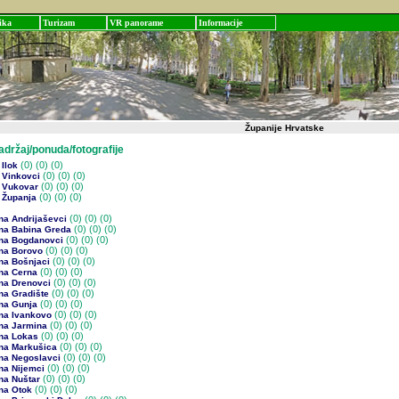
ika
Turizam
VR panorame
Informacije
Županije Hrvatske
žaj/ponuda/fotografije
(0)
(0) (0)
Ilok
(0)
(0) (0)
 Vinkovci
(0)
(0) (0)
 Vukovar
(0)
(0) (0)
 Županja
(0)
(0) (0)
na Andrijaševci
(0)
(0) (0)
na Babina Greda
(0)
(0) (0)
na Bogdanovci
(0)
(0) (0)
na Borovo
(0)
(0) (0)
na Bošnjaci
(0)
(0) (0)
na Cerna
(0)
(0) (0)
na Drenovci
(0)
(0) (0)
na Gradište
(0)
(0) (0)
na Gunja
(0)
(0) (0)
na Ivankovo
(0)
(0) (0)
na Jarmina
(0)
(0) (0)
na Lokas
(0)
(0) (0)
na Markušica
(0)
(0) (0)
na Negoslavci
(0)
(0) (0)
na Nijemci
(0)
(0) (0)
na Nuštar
(0)
(0) (0)
na Otok