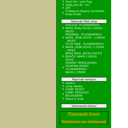
Sveti Vid - otok Pag
Spilja pod Zir - om
ZIR
Podkilavac-Mudna dol-Hahlići-
Kolac-Podki
Najnovije Web shop
SVILAJA, PLANINARSKA
MAPA ZEMLJOVID,1:25000,
HGSS
PROMINA , PLANINARSKA
MAPA, ZEMLJOVID , 1:25000
, HGSS
OTOK RAB , PLANINARSKA
MAPA, ZEMLJOVID, 1:25000
, HGSS
BRAČ BIKE, BICIKLOM PO
BRAČU, MAPA 1:45000,
HGSS
DINARA-TROGLAVSKA
SKUPINA-ZAPAD
,PLANINARSKA
MAPA,1:25000
Najnovije kampovi
admin1
camp mlaska
CAMP SEGET
CAMP VRANJICA
BELVEDERE
Diana & Josip
Interesantni linkovi
Planinarski forum
Destinacije po gledanosti