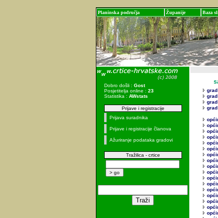
Planinska područja
Županije
Baza sl
sadr
Dobro došli :
Gost
grad 
Posjetitelja online :
23
Statistika :
AWstats
grad
grad
grad
Prijave i registracije
Prijava suradnika
opći
opći
Prijave i registracije članova
opći
opći
Ažuriranje podataka gradovi
opći
opći
opći
Tražilica - crtice
opći
opći
opći
opći
opći
opći
opći
opći
opći
opći