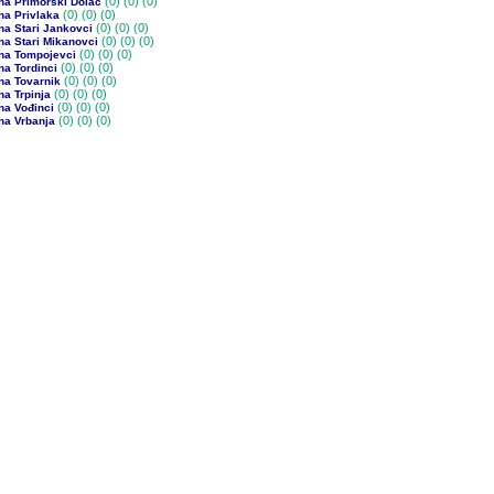
(0)
(0) (0)
na Primorski Dolac
(0)
(0) (0)
na Privlaka
(0)
(0) (0)
na Stari Jankovci
(0)
(0) (0)
na Stari Mikanovci
(0)
(0) (0)
na Tompojevci
(0)
(0) (0)
a Tordinci
(0)
(0) (0)
na Tovarnik
(0)
(0) (0)
a Trpinja
(0)
(0) (0)
na Vođinci
(0)
(0) (0)
na Vrbanja