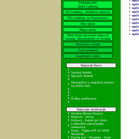
opći
FORUM OFF
opći
Grad Ludbreg
opći
opći
PD Ludbreg - službene stranice
opći
PD Ludbreg- na Facebook-u
općin
opći
Eko vijesti
općin
Mapa weba
opći
opći
Web shop mountain maps of
Croatia, Wanderkarte of Croatia
Restorani i hoteli
Auto kampovi
Apartmani i sobe
Najnoviji članci
Srednji Velebit
Sjeverni Velebit
Dramatično u snježnoj mećavi
na 2500 ndm
Češka smrčkovica
Najnovije destinacije
Omiska Dinara Kruzno
Biokovo - vrhovi
Križevci - Kalnik (pl. dom)
Ludbreška planinarska
obilaznica
Krma - Triglav 4/5.10.2008
Slovenija
Egeria put - Hrvatska - Iovia