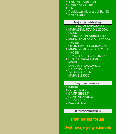
Sveti Vid - otok Pag
Spilja pod Zir - om
ZIR
Podkilavac-Mudna dol-Hahlići-
Kolac-Podki
Najnovije Web shop
SVILAJA, PLANINARSKA
MAPA ZEMLJOVID,1:25000,
HGSS
PROMINA , PLANINARSKA
MAPA, ZEMLJOVID , 1:25000
, HGSS
OTOK RAB , PLANINARSKA
MAPA, ZEMLJOVID, 1:25000
, HGSS
BRAČ BIKE, BICIKLOM PO
BRAČU, MAPA 1:45000,
HGSS
DINARA-TROGLAVSKA
SKUPINA-ZAPAD
,PLANINARSKA
MAPA,1:25000
Najnovije kampovi
admin1
camp mlaska
CAMP SEGET
CAMP VRANJICA
BELVEDERE
Diana & Josip
Interesantni linkovi
Planinarski forum
Destinacije po gledanosti