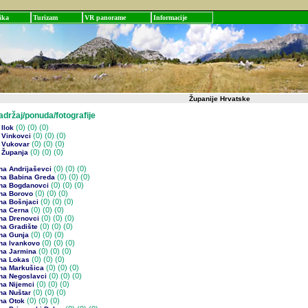
ika
Turizam
VR panorame
Informacije
Županije Hrvatske
žaj/ponuda/fotografije
(0)
(0) (0)
Ilok
(0)
(0) (0)
 Vinkovci
(0)
(0) (0)
 Vukovar
(0)
(0) (0)
 Županja
(0)
(0) (0)
na Andrijaševci
(0)
(0) (0)
na Babina Greda
(0)
(0) (0)
na Bogdanovci
(0)
(0) (0)
na Borovo
(0)
(0) (0)
na Bošnjaci
(0)
(0) (0)
na Cerna
(0)
(0) (0)
na Drenovci
(0)
(0) (0)
na Gradište
(0)
(0) (0)
na Gunja
(0)
(0) (0)
na Ivankovo
(0)
(0) (0)
na Jarmina
(0)
(0) (0)
na Lokas
(0)
(0) (0)
na Markušica
(0)
(0) (0)
na Negoslavci
(0)
(0) (0)
na Nijemci
(0)
(0) (0)
na Nuštar
(0)
(0) (0)
na Otok