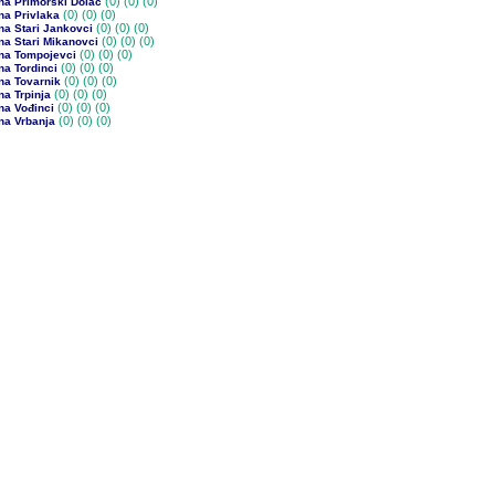
(0)
(0) (0)
na Primorski Dolac
(0)
(0) (0)
na Privlaka
(0)
(0) (0)
na Stari Jankovci
(0)
(0) (0)
na Stari Mikanovci
(0)
(0) (0)
na Tompojevci
(0)
(0) (0)
a Tordinci
(0)
(0) (0)
na Tovarnik
(0)
(0) (0)
a Trpinja
(0)
(0) (0)
na Vođinci
(0)
(0) (0)
na Vrbanja