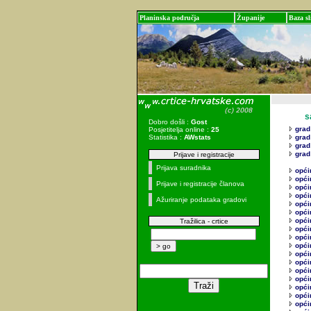
Planinska područja
Županije
Baza sl
sadr
Dobro došli :
Gost
grad 
Posjetitelja online :
25
Statistika :
AWstats
grad
grad
grad
Prijave i registracije
Prijava suradnika
opći
opći
Prijave i registracije članova
opći
opći
Ažuriranje podataka gradovi
opći
opći
opći
Tražilica - crtice
opći
opći
opći
opći
opći
opći
opći
opći
opći
opći