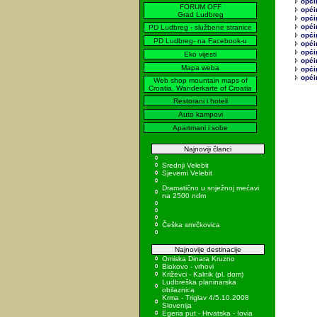
opći
FORUM OFF
opći
Grad Ludbreg
opći
opći
PD Ludbreg - službene stranice
opći
PD Ludbreg- na Facebook-u
općin
opći
Eko vijesti
općin
Mapa weba
opći
opći
Web shop mountain maps of
Croatia, Wanderkarte of Croatia
Restorani i hoteli
Auto kampovi
Apartmani i sobe
Najnoviji članci
Srednji Velebit
Sjeverni Velebit
Dramatično u snježnoj mećavi
na 2500 ndm
Češka smrčkovica
Najnovije destinacije
Omiska Dinara Kruzno
Biokovo - vrhovi
Križevci - Kalnik (pl. dom)
Ludbreška planinarska
obilaznica
Krma - Triglav 4/5.10.2008
Slovenija
Egeria put - Hrvatska - Iovia