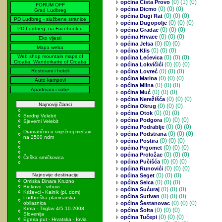
(0)
(1) (0)
općina Cista Provo
FORUM OFF
(0)
(0) (0)
općina Dicmo
Grad Ludbreg
(0)
(0) (0)
općina Dugi Rat
PD Ludbreg - službene stranice
(0)
(0) (0)
općina Dugopolje
PD Ludbreg- na Facebook-u
(0)
(0) (0)
općina Gradac
(0)
(0) (0)
općina Hrvace
Eko vijesti
(0)
(0) (0)
općina Jelsa
Mapa weba
(0)
(0) (0)
općina Klis
Web shop mountain maps of
(0)
(0) (0)
općina Lećevica
Croatia, Wanderkarte of Croatia
(0)
(0) (0)
općina Lokvičići
Restorani i hoteli
(0)
(0) (0)
općina Lovreć
(0)
(0) (0)
općina Marina
Auto kampovi
(0)
(0) (0)
općina Milna
Apartmani i sobe
(0)
(0) (0)
općina Muć
(0)
(0) (0)
općina Nerežišća
Najnoviji članci
(0)
(0) (0)
općina Okrug
(0)
(0) (0)
općina Otok
Srednji Velebit
(0)
(0) (0)
općina Podgora
Sjeverni Velebit
(0)
(0) (0)
općina Podrablje
Dramatično u snježnoj mećavi
(0)
(0) (0)
općina Podstrana
na 2500 ndm
(0)
(0) (0)
općina Postira
(0)
(0) (0)
općina Prgomet
(0)
(0) (0)
općina Proložac
Češka smrčkovica
(0)
(0) (0)
općina Pučišća
(0)
(0) (0)
općina Runovići
Najnovije destinacije
(0)
(0) (0)
općina Seget
Omiska Dinara Kruzno
(0)
(0) (0)
općina Selca
Biokovo - vrhovi
(0)
(0) (0)
općina Sućuraj
Križevci - Kalnik (pl. dom)
(0)
(0) (0)
općina Sutivan
Ludbreška planinarska
(0)
(0) (0)
obilaznica
općina Šestanovac
Krma - Triglav 4/5.10.2008
(0)
(0) (0)
općina Šolta
Slovenija
(0)
(0) (0)
općina Tučepi
Egeria put - Hrvatska - Iovia