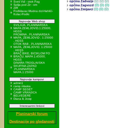
(0)
(0) (0)
općina Zadvarje
Sveti Vid - otok Pag
Spilja pod Zir - om
(0)
(0) (0)
općina Zagvozd
ZIR
(0)
(0) (0)
općina Zmijavci
Podkilavac-Mudna dol-Hahlići-
Kolac-Podki
Najnovije Web shop
SVILAJA, PLANINARSKA
MAPA ZEMLJOVID,1:25000,
HGSS
PROMINA , PLANINARSKA
MAPA, ZEMLJOVID , 1:25000
, HGSS
OTOK RAB , PLANINARSKA
MAPA, ZEMLJOVID, 1:25000
, HGSS
BRAČ BIKE, BICIKLOM PO
BRAČU, MAPA 1:45000,
HGSS
DINARA-TROGLAVSKA
SKUPINA-ZAPAD
,PLANINARSKA
MAPA,1:25000
Najnovije kampovi
admin1
camp mlaska
CAMP SEGET
CAMP VRANJICA
BELVEDERE
Diana & Josip
Interesantni linkovi
Planinarski forum
Destinacije po gledanosti