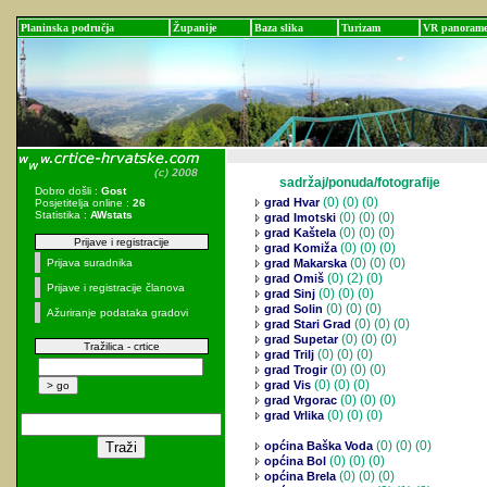
Planinska područja
Županije
Baza slika
Turizam
VR panoram
sadržaj/ponuda/fotografije
Dobro došli :
Gost
(0)
(0) (0)
grad Hvar
Posjetitelja online :
26
Statistika :
AWstats
(0)
(0) (0)
grad Imotski
(0)
(0) (0)
grad Kaštela
Prijave i registracije
(0)
(0) (0)
grad Komiža
(0)
(0) (0)
Prijava suradnika
grad Makarska
(0)
(2) (0)
grad Omiš
Prijave i registracije članova
(0)
(0) (0)
grad Sinj
(0)
(0) (0)
grad Solin
Ažuriranje podataka gradovi
(0)
(0) (0)
grad Stari Grad
(0)
(0) (0)
grad Supetar
Tražilica - crtice
(0)
(0) (0)
grad Trilj
(0)
(0) (0)
grad Trogir
(0)
(0) (0)
grad Vis
(0)
(0) (0)
grad Vrgorac
(0)
(0) (0)
grad Vrlika
(0)
(0) (0)
općina Baška Voda
(0)
(0) (0)
općina Bol
(0)
(0) (0)
općina Brela