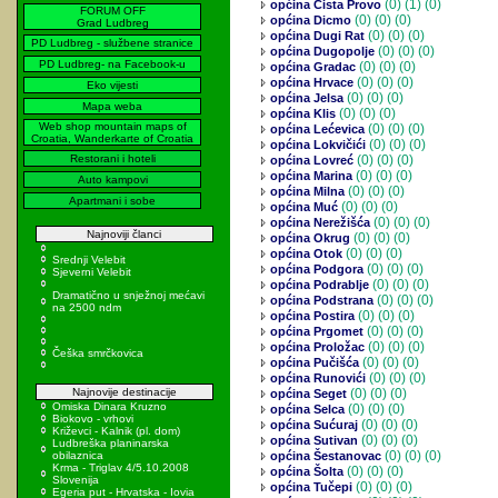
(0)
(1) (0)
općina Cista Provo
FORUM OFF
(0)
(0) (0)
općina Dicmo
Grad Ludbreg
(0)
(0) (0)
općina Dugi Rat
PD Ludbreg - službene stranice
(0)
(0) (0)
općina Dugopolje
PD Ludbreg- na Facebook-u
(0)
(0) (0)
općina Gradac
(0)
(0) (0)
općina Hrvace
Eko vijesti
(0)
(0) (0)
općina Jelsa
Mapa weba
(0)
(0) (0)
općina Klis
Web shop mountain maps of
(0)
(0) (0)
općina Lećevica
Croatia, Wanderkarte of Croatia
(0)
(0) (0)
općina Lokvičići
Restorani i hoteli
(0)
(0) (0)
općina Lovreć
(0)
(0) (0)
općina Marina
Auto kampovi
(0)
(0) (0)
općina Milna
Apartmani i sobe
(0)
(0) (0)
općina Muć
(0)
(0) (0)
općina Nerežišća
Najnoviji članci
(0)
(0) (0)
općina Okrug
(0)
(0) (0)
općina Otok
Srednji Velebit
(0)
(0) (0)
općina Podgora
Sjeverni Velebit
(0)
(0) (0)
općina Podrablje
Dramatično u snježnoj mećavi
(0)
(0) (0)
općina Podstrana
na 2500 ndm
(0)
(0) (0)
općina Postira
(0)
(0) (0)
općina Prgomet
(0)
(0) (0)
općina Proložac
Češka smrčkovica
(0)
(0) (0)
općina Pučišća
(0)
(0) (0)
općina Runovići
Najnovije destinacije
(0)
(0) (0)
općina Seget
Omiska Dinara Kruzno
(0)
(0) (0)
općina Selca
Biokovo - vrhovi
(0)
(0) (0)
općina Sućuraj
Križevci - Kalnik (pl. dom)
(0)
(0) (0)
općina Sutivan
Ludbreška planinarska
(0)
(0) (0)
obilaznica
općina Šestanovac
Krma - Triglav 4/5.10.2008
(0)
(0) (0)
općina Šolta
Slovenija
(0)
(0) (0)
općina Tučepi
Egeria put - Hrvatska - Iovia