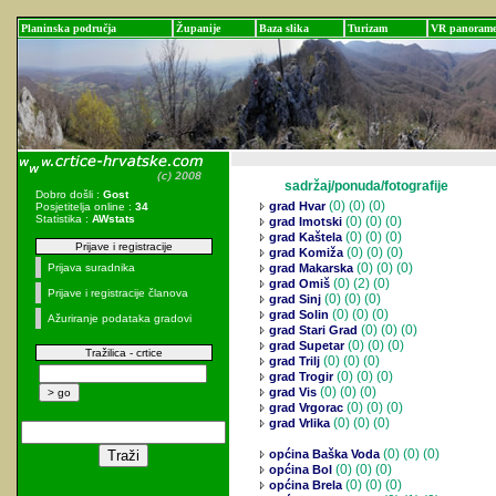
Planinska područja
Županije
Baza slika
Turizam
VR panoram
sadržaj/ponuda/fotografije
Dobro došli :
Gost
(0)
(0) (0)
grad Hvar
Posjetitelja online :
34
Statistika :
AWstats
(0)
(0) (0)
grad Imotski
(0)
(0) (0)
grad Kaštela
Prijave i registracije
(0)
(0) (0)
grad Komiža
(0)
(0) (0)
Prijava suradnika
grad Makarska
(0)
(2) (0)
grad Omiš
Prijave i registracije članova
(0)
(0) (0)
grad Sinj
(0)
(0) (0)
grad Solin
Ažuriranje podataka gradovi
(0)
(0) (0)
grad Stari Grad
(0)
(0) (0)
grad Supetar
Tražilica - crtice
(0)
(0) (0)
grad Trilj
(0)
(0) (0)
grad Trogir
(0)
(0) (0)
grad Vis
(0)
(0) (0)
grad Vrgorac
(0)
(0) (0)
grad Vrlika
(0)
(0) (0)
općina Baška Voda
(0)
(0) (0)
općina Bol
(0)
(0) (0)
općina Brela