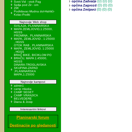
(0)
(0) (0)
općina Zadvarje
Sveti Vid - otok Pag
Spilja pod Zir - om
(0)
(0) (0)
općina Zagvozd
ZIR
(0)
(0) (0)
općina Zmijavci
Podkilavac-Mudna dol-Hahlići-
Kolac-Podki
Najnovije Web shop
SVILAJA, PLANINARSKA
MAPA ZEMLJOVID,1:25000,
HGSS
PROMINA , PLANINARSKA
MAPA, ZEMLJOVID , 1:25000
, HGSS
OTOK RAB , PLANINARSKA
MAPA, ZEMLJOVID, 1:25000
, HGSS
BRAČ BIKE, BICIKLOM PO
BRAČU, MAPA 1:45000,
HGSS
DINARA-TROGLAVSKA
SKUPINA-ZAPAD
,PLANINARSKA
MAPA,1:25000
Najnovije kampovi
admin1
camp mlaska
CAMP SEGET
CAMP VRANJICA
BELVEDERE
Diana & Josip
Interesantni linkovi
Planinarski forum
Destinacije po gledanosti