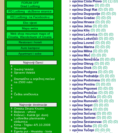
(0)
(1) (0)
općina Cista Provo
FORUM OFF
(0)
(0) (0)
općina Dicmo
Grad Ludbreg
(0)
(0) (0)
općina Dugi Rat
PD Ludbreg - službene stranice
(0)
(0) (0)
općina Dugopolje
PD Ludbreg- na Facebook-u
(0)
(0) (0)
općina Gradac
(0)
(0) (0)
općina Hrvace
Eko vijesti
(0)
(0) (0)
općina Jelsa
Mapa weba
(0)
(0) (0)
općina Klis
Web shop mountain maps of
(0)
(0) (0)
općina Lećevica
Croatia, Wanderkarte of Croatia
(0)
(0) (0)
općina Lokvičići
Restorani i hoteli
(0)
(0) (0)
općina Lovreć
(0)
(0) (0)
općina Marina
Auto kampovi
(0)
(0) (0)
općina Milna
Apartmani i sobe
(0)
(0) (0)
općina Muć
(0)
(0) (0)
općina Nerežišća
Najnoviji članci
(0)
(0) (0)
općina Okrug
(0)
(0) (0)
općina Otok
Srednji Velebit
(0)
(0) (0)
općina Podgora
Sjeverni Velebit
(0)
(0) (0)
općina Podrablje
Dramatično u snježnoj mećavi
(0)
(0) (0)
općina Podstrana
na 2500 ndm
(0)
(0) (0)
općina Postira
(0)
(0) (0)
općina Prgomet
(0)
(0) (0)
općina Proložac
Češka smrčkovica
(0)
(0) (0)
općina Pučišća
(0)
(0) (0)
općina Runovići
Najnovije destinacije
(0)
(0) (0)
općina Seget
Omiska Dinara Kruzno
(0)
(0) (0)
općina Selca
Biokovo - vrhovi
(0)
(0) (0)
općina Sućuraj
Križevci - Kalnik (pl. dom)
(0)
(0) (0)
općina Sutivan
Ludbreška planinarska
(0)
(0) (0)
obilaznica
općina Šestanovac
Krma - Triglav 4/5.10.2008
(0)
(0) (0)
općina Šolta
Slovenija
(0)
(0) (0)
općina Tučepi
Egeria put - Hrvatska - Iovia