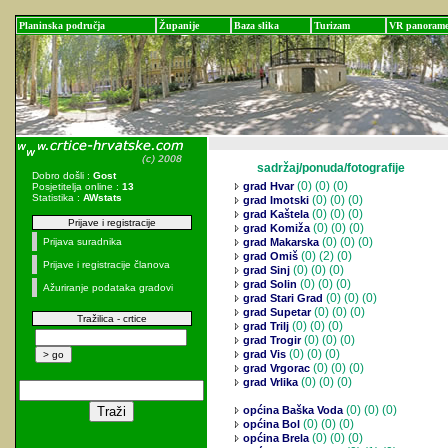
Planinska područja
Županije
Baza slika
Turizam
VR panoram
sadržaj/ponuda/fotografije
Dobro došli :
Gost
(0)
(0) (0)
grad Hvar
Posjetitelja online :
13
Statistika :
AWstats
(0)
(0) (0)
grad Imotski
(0)
(0) (0)
grad Kaštela
Prijave i registracije
(0)
(0) (0)
grad Komiža
(0)
(0) (0)
Prijava suradnika
grad Makarska
(0)
(2) (0)
grad Omiš
Prijave i registracije članova
(0)
(0) (0)
grad Sinj
(0)
(0) (0)
grad Solin
Ažuriranje podataka gradovi
(0)
(0) (0)
grad Stari Grad
(0)
(0) (0)
grad Supetar
Tražilica - crtice
(0)
(0) (0)
grad Trilj
(0)
(0) (0)
grad Trogir
(0)
(0) (0)
grad Vis
(0)
(0) (0)
grad Vrgorac
(0)
(0) (0)
grad Vrlika
(0)
(0) (0)
općina Baška Voda
(0)
(0) (0)
općina Bol
(0)
(0) (0)
općina Brela