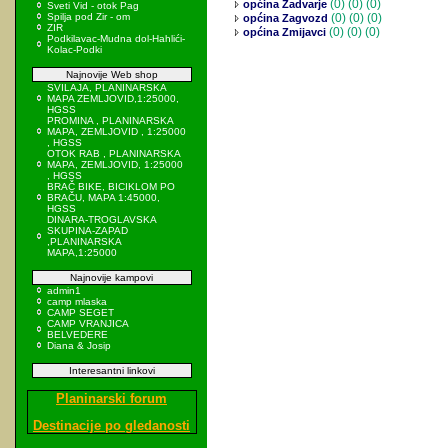
(0)
(0) (0)
općina Zadvarje
Sveti Vid - otok Pag
Spilja pod Zir - om
(0)
(0) (0)
općina Zagvozd
ZIR
(0)
(0) (0)
općina Zmijavci
Podkilavac-Mudna dol-Hahlići-
Kolac-Podki
Najnovije Web shop
SVILAJA, PLANINARSKA
MAPA ZEMLJOVID,1:25000,
HGSS
PROMINA , PLANINARSKA
MAPA, ZEMLJOVID , 1:25000
, HGSS
OTOK RAB , PLANINARSKA
MAPA, ZEMLJOVID, 1:25000
, HGSS
BRAČ BIKE, BICIKLOM PO
BRAČU, MAPA 1:45000,
HGSS
DINARA-TROGLAVSKA
SKUPINA-ZAPAD
,PLANINARSKA
MAPA,1:25000
Najnovije kampovi
admin1
camp mlaska
CAMP SEGET
CAMP VRANJICA
BELVEDERE
Diana & Josip
Interesantni linkovi
Planinarski forum
Destinacije po gledanosti