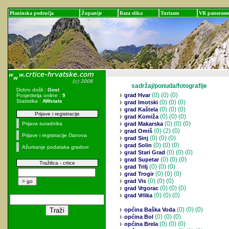
Planinska područja
Županije
Baza slika
Turizam
VR panoram
sadržaj/ponuda/fotografije
Dobro došli :
Gost
(0)
(0) (0)
grad Hvar
Posjetitelja online :
9
Statistika :
AWstats
(0)
(0) (0)
grad Imotski
(0)
(0) (0)
grad Kaštela
Prijave i registracije
(0)
(0) (0)
grad Komiža
(0)
(0) (0)
Prijava suradnika
grad Makarska
(0)
(2) (0)
grad Omiš
Prijave i registracije članova
(0)
(0) (0)
grad Sinj
(0)
(0) (0)
grad Solin
Ažuriranje podataka gradovi
(0)
(0) (0)
grad Stari Grad
(0)
(0) (0)
grad Supetar
Tražilica - crtice
(0)
(0) (0)
grad Trilj
(0)
(0) (0)
grad Trogir
(0)
(0) (0)
grad Vis
(0)
(0) (0)
grad Vrgorac
(0)
(0) (0)
grad Vrlika
(0)
(0) (0)
općina Baška Voda
(0)
(0) (0)
općina Bol
(0)
(0) (0)
općina Brela