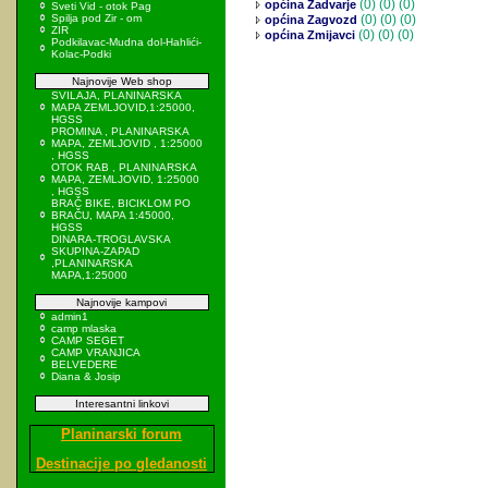
(0)
(0) (0)
općina Zadvarje
Sveti Vid - otok Pag
Spilja pod Zir - om
(0)
(0) (0)
općina Zagvozd
ZIR
(0)
(0) (0)
općina Zmijavci
Podkilavac-Mudna dol-Hahlići-
Kolac-Podki
Najnovije Web shop
SVILAJA, PLANINARSKA
MAPA ZEMLJOVID,1:25000,
HGSS
PROMINA , PLANINARSKA
MAPA, ZEMLJOVID , 1:25000
, HGSS
OTOK RAB , PLANINARSKA
MAPA, ZEMLJOVID, 1:25000
, HGSS
BRAČ BIKE, BICIKLOM PO
BRAČU, MAPA 1:45000,
HGSS
DINARA-TROGLAVSKA
SKUPINA-ZAPAD
,PLANINARSKA
MAPA,1:25000
Najnovije kampovi
admin1
camp mlaska
CAMP SEGET
CAMP VRANJICA
BELVEDERE
Diana & Josip
Interesantni linkovi
Planinarski forum
Destinacije po gledanosti