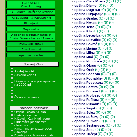
(0)
(1) (0)
općina Cista Provo
FORUM OFF
(0)
(0) (0)
općina Dicmo
Grad Ludbreg
(0)
(0) (0)
općina Dugi Rat
PD Ludbreg - službene stranice
(0)
(0) (0)
općina Dugopolje
PD Ludbreg- na Facebook-u
(0)
(0) (0)
općina Gradac
(0)
(0) (0)
općina Hrvace
Eko vijesti
(0)
(0) (0)
općina Jelsa
Mapa weba
(0)
(0) (0)
općina Klis
Web shop mountain maps of
(0)
(0) (0)
općina Lećevica
Croatia, Wanderkarte of Croatia
(0)
(0) (0)
općina Lokvičići
Restorani i hoteli
(0)
(0) (0)
općina Lovreć
(0)
(0) (0)
općina Marina
Auto kampovi
(0)
(0) (0)
općina Milna
Apartmani i sobe
(0)
(0) (0)
općina Muć
(0)
(0) (0)
općina Nerežišća
Najnoviji članci
(0)
(0) (0)
općina Okrug
(0)
(0) (0)
općina Otok
Srednji Velebit
(0)
(0) (0)
općina Podgora
Sjeverni Velebit
(0)
(0) (0)
općina Podrablje
Dramatično u snježnoj mećavi
(0)
(0) (0)
općina Podstrana
na 2500 ndm
(0)
(0) (0)
općina Postira
(0)
(0) (0)
općina Prgomet
(0)
(0) (0)
općina Proložac
Češka smrčkovica
(0)
(0) (0)
općina Pučišća
(0)
(0) (0)
općina Runovići
Najnovije destinacije
(0)
(0) (0)
općina Seget
Omiska Dinara Kruzno
(0)
(0) (0)
općina Selca
Biokovo - vrhovi
(0)
(0) (0)
općina Sućuraj
Križevci - Kalnik (pl. dom)
(0)
(0) (0)
općina Sutivan
Ludbreška planinarska
(0)
(0) (0)
obilaznica
općina Šestanovac
Krma - Triglav 4/5.10.2008
(0)
(0) (0)
općina Šolta
Slovenija
(0)
(0) (0)
općina Tučepi
Egeria put - Hrvatska - Iovia