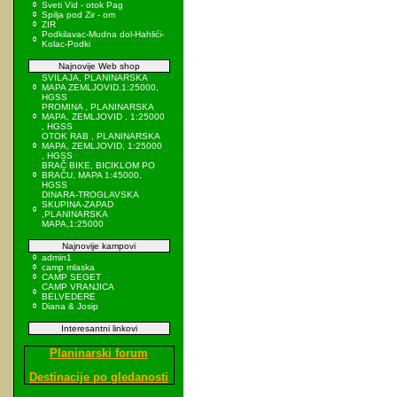
Sveti Vid - otok Pag
Spilja pod Zir - om
ZIR
Podkilavac-Mudna dol-Hahlići-
Kolac-Podki
Najnovije Web shop
SVILAJA, PLANINARSKA
MAPA ZEMLJOVID,1:25000,
HGSS
PROMINA , PLANINARSKA
MAPA, ZEMLJOVID , 1:25000
, HGSS
OTOK RAB , PLANINARSKA
MAPA, ZEMLJOVID, 1:25000
, HGSS
BRAČ BIKE, BICIKLOM PO
BRAČU, MAPA 1:45000,
HGSS
DINARA-TROGLAVSKA
SKUPINA-ZAPAD
,PLANINARSKA
MAPA,1:25000
Najnovije kampovi
admin1
camp mlaska
CAMP SEGET
CAMP VRANJICA
BELVEDERE
Diana & Josip
Interesantni linkovi
Planinarski forum
Destinacije po gledanosti