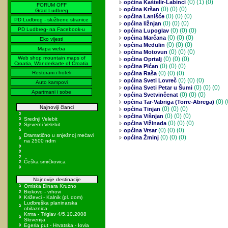
(0)
(1) (0)
općina Kaštelir-Labinci
FORUM OFF
(0)
(0) (0)
općina Kršan
Grad Ludbreg
(0)
(0) (0)
općina Lanišće
PD Ludbreg - službene stranice
(0)
(0) (0)
općina ližnjan
PD Ludbreg- na Facebook-u
(0)
(0) (0)
općina Lupoglav
(0)
(0) (0)
općina Marčana
Eko vijesti
(0)
(0) (0)
općina Medulin
Mapa weba
(0)
(0) (0)
općina Motovun
Web shop mountain maps of
(0)
(0) (0)
općina Oprtalj
Croatia, Wanderkarte of Croatia
(0)
(0) (0)
općina Pićan
Restorani i hoteli
(0)
(0) (0)
općina Raša
(0)
(0) (0)
općina Sveti Lovreč
Auto kampovi
(0)
(0) (0)
općina Sveti Petar u Šumi
Apartmani i sobe
(0)
(0) (0)
općina Svetvinčenat
(0)
(
općina Tar-Vabriga (Torre-Abrega)
Najnoviji članci
(0)
(0) (0)
općina Tinjan
(0)
(0) (0)
općina Višnjan
Srednji Velebit
(0)
(0) (0)
općina Vižinada
Sjeverni Velebit
(0)
(0) (0)
općina Vrsar
Dramatično u snježnoj mećavi
(0)
(0) (0)
općina Žminj
na 2500 ndm
Češka smrčkovica
Najnovije destinacije
Omiska Dinara Kruzno
Biokovo - vrhovi
Križevci - Kalnik (pl. dom)
Ludbreška planinarska
obilaznica
Krma - Triglav 4/5.10.2008
Slovenija
Egeria put - Hrvatska - Iovia