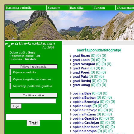
Planinska područja
Županije
Baza slika
Turizam
VR panoram
sadržaj/ponuda/fotografije
Dobro došli :
Gost
(0)
(0) (0)
grad Buzet
Posjetitelja online :
29
Statistika :
AWstats
(0)
(0) (0)
grad Labin
(0)
(0) (0)
grad Novigrad
Prijave i registracije
(0)
(0) (0)
grad Pazin
(0)
(0) (0)
Prijava suradnika
grad Poreč
(0)
(0) (0)
grad Pula
Prijave i registracije članova
(0)
(0) (2)
grad Rovinj
(0)
(0) (0)
grad Umag
Ažuriranje podataka gradovi
(0)
(0) (0)
općina Bale
Tražilica - crtice
(0)
(0) (0)
općina Barban
(0)
(0) (0)
općina Brtonigla
(0)
(0) (0)
općina Buje
(0)
(0) (0)
općina Cerovlje
(0)
(0) (0)
općina Fažana
(0)
(0) (0)
općina Gračišće
(0)
(0) (0)
općina Grožnjan
(0)
(0) (0)
općina Kanfanar
(0)
(0) (0)
općina Karojba