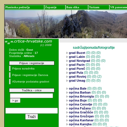
Planinska područja
Županije
Baza slika
Turizam
VR panoram
sadržaj/ponuda/fotografije
Dobro došli :
Gost
(0)
(0) (0)
grad Buzet
Posjetitelja online :
17
Statistika :
AWstats
(0)
(0) (0)
grad Labin
(0)
(0) (0)
grad Novigrad
Prijave i registracije
(0)
(0) (0)
grad Pazin
(0)
(0) (0)
Prijava suradnika
grad Poreč
(0)
(0) (0)
grad Pula
Prijave i registracije članova
(0)
(0) (2)
grad Rovinj
(0)
(0) (0)
grad Umag
Ažuriranje podataka gradovi
(0)
(0) (0)
općina Bale
Tražilica - crtice
(0)
(0) (0)
općina Barban
(0)
(0) (0)
općina Brtonigla
(0)
(0) (0)
općina Buje
(0)
(0) (0)
općina Cerovlje
(0)
(0) (0)
općina Fažana
(0)
(0) (0)
općina Gračišće
(0)
(0) (0)
općina Grožnjan
(0)
(0) (0)
općina Kanfanar
(0)
(0) (0)
općina Karojba