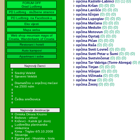
(0)
(1) (0)
općina Kaštelir-Labinci
FORUM OFF
(0)
(0) (0)
općina Kršan
Grad Ludbreg
(0)
(0) (0)
općina Lanišće
PD Ludbreg - službene stranice
(0)
(0) (0)
općina ližnjan
PD Ludbreg- na Facebook-u
(0)
(0) (0)
općina Lupoglav
(0)
(0) (0)
općina Marčana
Eko vijesti
(0)
(0) (0)
općina Medulin
Mapa weba
(0)
(0) (0)
općina Motovun
Web shop mountain maps of
(0)
(0) (0)
općina Oprtalj
Croatia, Wanderkarte of Croatia
(0)
(0) (0)
općina Pićan
Restorani i hoteli
(0)
(0) (0)
općina Raša
(0)
(0) (0)
općina Sveti Lovreč
Auto kampovi
(0)
(0) (0)
općina Sveti Petar u Šumi
Apartmani i sobe
(0)
(0) (0)
općina Svetvinčenat
(0)
(
općina Tar-Vabriga (Torre-Abrega)
Najnoviji članci
(0)
(0) (0)
općina Tinjan
(0)
(0) (0)
općina Višnjan
Srednji Velebit
(0)
(0) (0)
općina Vižinada
Sjeverni Velebit
(0)
(0) (0)
općina Vrsar
Dramatično u snježnoj mećavi
(0)
(0) (0)
općina Žminj
na 2500 ndm
Češka smrčkovica
Najnovije destinacije
Omiska Dinara Kruzno
Biokovo - vrhovi
Križevci - Kalnik (pl. dom)
Ludbreška planinarska
obilaznica
Krma - Triglav 4/5.10.2008
Slovenija
Egeria put - Hrvatska - Iovia