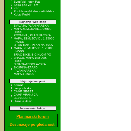
Sveti Vid - otok Pag
Spilja pod Zir - om
ZIR
Podkilavac-Mudna dol-Hahlići-
Kolac-Podki
Najnovije Web shop
SVILAJA, PLANINARSKA
MAPA ZEMLJOVID,1:25000,
HGSS
PROMINA , PLANINARSKA
MAPA, ZEMLJOVID , 1:25000
, HGSS
OTOK RAB , PLANINARSKA
MAPA, ZEMLJOVID, 1:25000
, HGSS
BRAČ BIKE, BICIKLOM PO
BRAČU, MAPA 1:45000,
HGSS
DINARA-TROGLAVSKA
SKUPINA-ZAPAD
,PLANINARSKA
MAPA,1:25000
Najnovije kampovi
admin1
camp mlaska
CAMP SEGET
CAMP VRANJICA
BELVEDERE
Diana & Josip
Interesantni linkovi
Planinarski forum
Destinacije po gledanosti