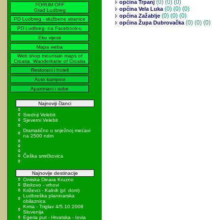
(0)
(0) (0)
općina Trpanj
FORUM OFF
(0)
(0) (0)
općina Vela Luka
Grad Ludbreg
(0)
(0) (0)
općina Zažablje
PD Ludbreg - službene stranice
(0)
(0) (0)
općina Župa Dubrovačka
PD Ludbreg- na Facebook-u
Eko vijesti
Mapa weba
Web shop mountain maps of
Croatia, Wanderkarte of Croatia
Restorani i hoteli
Auto kampovi
Apartmani i sobe
Najnoviji članci
Srednji Velebit
Sjeverni Velebit
Dramatično u snježnoj mećavi
na 2500 ndm
Češka smrčkovica
Najnovije destinacije
Omiska Dinara Kruzno
Biokovo - vrhovi
Križevci - Kalnik (pl. dom)
Ludbreška planinarska
obilaznica
Krma - Triglav 4/5.10.2008
Slovenija
Egeria put - Hrvatska - Iovia