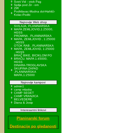
Sveti Vid - otok Pag
Spilja pod Zir - om
ZIR
Podkilavac-Mudna dol-Hahlići-
Kolac-Podki
Najnovije Web shop
SVILAJA, PLANINARSKA
MAPA ZEMLJOVID,1:25000,
HGSS
PROMINA , PLANINARSKA
MAPA, ZEMLJOVID , 1:25000
, HGSS
OTOK RAB , PLANINARSKA
MAPA, ZEMLJOVID, 1:25000
, HGSS
BRAČ BIKE, BICIKLOM PO
BRAČU, MAPA 1:45000,
HGSS
DINARA-TROGLAVSKA
SKUPINA-ZAPAD
,PLANINARSKA
MAPA,1:25000
Najnovije kampovi
admin1
camp mlaska
CAMP SEGET
CAMP VRANJICA
BELVEDERE
Diana & Josip
Interesantni linkovi
Planinarski forum
Destinacije po gledanosti