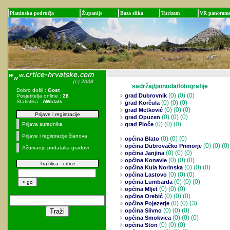
Planinska područja
Županije
Baza slika
Turizam
VR panoram
sadržaj/ponuda/fotografije
Dobro došli :
Gost
(0)
(0) (0)
grad Dubrovnik
Posjetitelja online :
28
Statistika :
AWstats
(0)
(0) (0)
grad Korčula
(0)
(0) (0)
grad Metković
Prijave i registracije
(0)
(0) (0)
grad Opuzen
(0)
(0) (0)
Prijava suradnika
grad Ploče
Prijave i registracije članova
(0)
(0) (0)
općina Blato
(0)
(0) (0)
općina Dubrovačko Primorje
Ažuriranje podataka gradovi
(0)
(0) (0)
općina Janjina
(0)
(0) (0)
općina Konavle
Tražilica - crtice
(0)
(0) (0)
općina Kula Norinska
(0)
(0) (0)
općina Lastovo
(0)
(0) (0)
općina Lumbarda
(0)
(0) (0)
općina Mljet
(0)
(0) (0)
općina Orebić
(0)
(0) (3)
općina Pojezerje
(0)
(0) (0)
općina Slivno
(0)
(0) (0)
općina Smokvica
(0)
(0) (0)
općina Ston