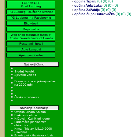
(0)
(0) (0)
općina Trpanj
FORUM OFF
(0)
(0) (0)
općina Vela Luka
Grad Ludbreg
(0)
(0) (0)
općina Zažablje
PD Ludbreg - službene stranice
(0)
(0) (0)
općina Župa Dubrovačka
PD Ludbreg- na Facebook-u
Eko vijesti
Mapa weba
Web shop mountain maps of
Croatia, Wanderkarte of Croatia
Restorani i hoteli
Auto kampovi
Apartmani i sobe
Najnoviji članci
Srednji Velebit
Sjeverni Velebit
Dramatično u snježnoj mećavi
na 2500 ndm
Češka smrčkovica
Najnovije destinacije
Omiska Dinara Kruzno
Biokovo - vrhovi
Križevci - Kalnik (pl. dom)
Ludbreška planinarska
obilaznica
Krma - Triglav 4/5.10.2008
Slovenija
Egeria put - Hrvatska - Iovia