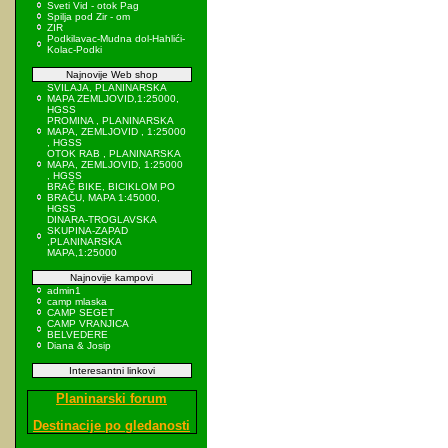
Sveti Vid - otok Pag
Spilja pod Zir - om
ZIR
Podkilavac-Mudna dol-Hahlići-
Kolac-Podki
Najnovije Web shop
SVILAJA, PLANINARSKA
MAPA ZEMLJOVID,1:25000,
HGSS
PROMINA , PLANINARSKA
MAPA, ZEMLJOVID , 1:25000
, HGSS
OTOK RAB , PLANINARSKA
MAPA, ZEMLJOVID, 1:25000
, HGSS
BRAČ BIKE, BICIKLOM PO
BRAČU, MAPA 1:45000,
HGSS
DINARA-TROGLAVSKA
SKUPINA-ZAPAD
,PLANINARSKA
MAPA,1:25000
Najnovije kampovi
admin1
camp mlaska
CAMP SEGET
CAMP VRANJICA
BELVEDERE
Diana & Josip
Interesantni linkovi
Planinarski forum
Destinacije po gledanosti