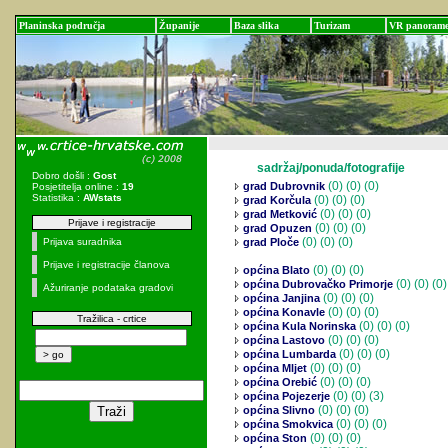
Planinska područja
Županije
Baza slika
Turizam
VR panoram
sadržaj/ponuda/fotografije
Dobro došli :
Gost
(0)
(0) (0)
grad Dubrovnik
Posjetitelja online :
19
Statistika :
AWstats
(0)
(0) (0)
grad Korčula
(0)
(0) (0)
grad Metković
Prijave i registracije
(0)
(0) (0)
grad Opuzen
(0)
(0) (0)
Prijava suradnika
grad Ploče
Prijave i registracije članova
(0)
(0) (0)
općina Blato
(0)
(0) (0)
općina Dubrovačko Primorje
Ažuriranje podataka gradovi
(0)
(0) (0)
općina Janjina
(0)
(0) (0)
općina Konavle
Tražilica - crtice
(0)
(0) (0)
općina Kula Norinska
(0)
(0) (0)
općina Lastovo
(0)
(0) (0)
općina Lumbarda
(0)
(0) (0)
općina Mljet
(0)
(0) (0)
općina Orebić
(0)
(0) (3)
općina Pojezerje
(0)
(0) (0)
općina Slivno
(0)
(0) (0)
općina Smokvica
(0)
(0) (0)
općina Ston