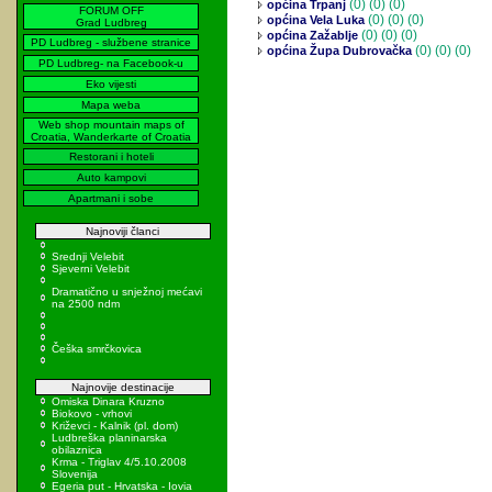
(0)
(0) (0)
općina Trpanj
FORUM OFF
(0)
(0) (0)
općina Vela Luka
Grad Ludbreg
(0)
(0) (0)
općina Zažablje
PD Ludbreg - službene stranice
(0)
(0) (0)
općina Župa Dubrovačka
PD Ludbreg- na Facebook-u
Eko vijesti
Mapa weba
Web shop mountain maps of
Croatia, Wanderkarte of Croatia
Restorani i hoteli
Auto kampovi
Apartmani i sobe
Najnoviji članci
Srednji Velebit
Sjeverni Velebit
Dramatično u snježnoj mećavi
na 2500 ndm
Češka smrčkovica
Najnovije destinacije
Omiska Dinara Kruzno
Biokovo - vrhovi
Križevci - Kalnik (pl. dom)
Ludbreška planinarska
obilaznica
Krma - Triglav 4/5.10.2008
Slovenija
Egeria put - Hrvatska - Iovia