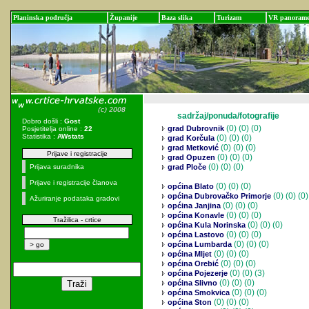
Planinska područja
Županije
Baza slika
Turizam
VR panoram
sadržaj/ponuda/fotografije
Dobro došli :
Gost
(0)
(0) (0)
grad Dubrovnik
Posjetitelja online :
22
Statistika :
AWstats
(0)
(0) (0)
grad Korčula
(0)
(0) (0)
grad Metković
Prijave i registracije
(0)
(0) (0)
grad Opuzen
(0)
(0) (0)
Prijava suradnika
grad Ploče
Prijave i registracije članova
(0)
(0) (0)
općina Blato
(0)
(0) (0)
općina Dubrovačko Primorje
Ažuriranje podataka gradovi
(0)
(0) (0)
općina Janjina
(0)
(0) (0)
općina Konavle
Tražilica - crtice
(0)
(0) (0)
općina Kula Norinska
(0)
(0) (0)
općina Lastovo
(0)
(0) (0)
općina Lumbarda
(0)
(0) (0)
općina Mljet
(0)
(0) (0)
općina Orebić
(0)
(0) (3)
općina Pojezerje
(0)
(0) (0)
općina Slivno
(0)
(0) (0)
općina Smokvica
(0)
(0) (0)
općina Ston