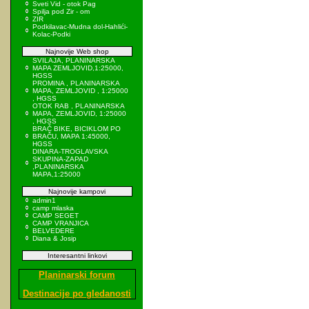
Sveti Vid - otok Pag
Spilja pod Zir - om
ZIR
Podkilavac-Mudna dol-Hahlići-
Kolac-Podki
Najnovije Web shop
SVILAJA, PLANINARSKA
MAPA ZEMLJOVID,1:25000,
HGSS
PROMINA , PLANINARSKA
MAPA, ZEMLJOVID , 1:25000
, HGSS
OTOK RAB , PLANINARSKA
MAPA, ZEMLJOVID, 1:25000
, HGSS
BRAČ BIKE, BICIKLOM PO
BRAČU, MAPA 1:45000,
HGSS
DINARA-TROGLAVSKA
SKUPINA-ZAPAD
,PLANINARSKA
MAPA,1:25000
Najnovije kampovi
admin1
camp mlaska
CAMP SEGET
CAMP VRANJICA
BELVEDERE
Diana & Josip
Interesantni linkovi
Planinarski forum
Destinacije po gledanosti