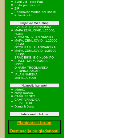
Sveti Vid - otok Pag
Spilja pod Zir - om
ZIR
Podkilavac-Mudna dol-Hahlići-
Kolac-Podki
Najnovije Web shop
SVILAJA, PLANINARSKA
MAPA ZEMLJOVID,1:25000,
HGSS
PROMINA , PLANINARSKA
MAPA, ZEMLJOVID , 1:25000
, HGSS
OTOK RAB , PLANINARSKA
MAPA, ZEMLJOVID, 1:25000
, HGSS
BRAČ BIKE, BICIKLOM PO
BRAČU, MAPA 1:45000,
HGSS
DINARA-TROGLAVSKA
SKUPINA-ZAPAD
,PLANINARSKA
MAPA,1:25000
Najnovije kampovi
admin1
camp mlaska
CAMP SEGET
CAMP VRANJICA
BELVEDERE
Diana & Josip
Interesantni linkovi
Planinarski forum
Destinacije po gledanosti