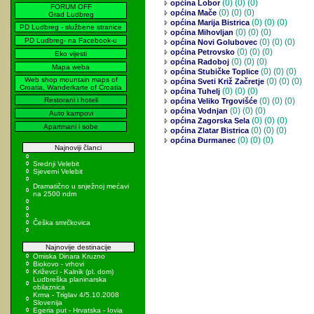
(0)
(0) (0)
općina Lobor
FORUM OFF
(0)
(0) (0)
općina Mače
Grad Ludbreg
(0)
(0) (0)
općina Marija Bistrica
PD Ludbreg - službene stranice
(0)
(0) (0)
općina Mihovljan
PD Ludbreg- na Facebook-u
(0)
(0) (0)
općina Novi Golubovec
(0)
(0) (0)
općina Petrovsko
Eko vijesti
(0)
(0) (0)
općina Radoboj
Mapa weba
(0)
(0) (0)
općina Stubičke Toplice
Web shop mountain maps of
(0)
(0) (0)
općina Sveti Križ Začretje
Croatia, Wanderkarte of Croatia
(0)
(0) (0)
općina Tuhelj
Restorani i hoteli
(0)
(0) (0)
općina Veliko Trgovišće
(0)
(0) (0)
općina Vodnjan
Auto kampovi
(0)
(0) (0)
općina Zagorska Sela
Apartmani i sobe
(0)
(0) (0)
općina Zlatar Bistrica
(0)
(0) (0)
općina Đurmanec
Najnoviji članci
Srednji Velebit
Sjeverni Velebit
Dramatično u snježnoj mećavi
na 2500 ndm
Češka smrčkovica
Najnovije destinacije
Omiska Dinara Kruzno
Biokovo - vrhovi
Križevci - Kalnik (pl. dom)
Ludbreška planinarska
obilaznica
Krma - Triglav 4/5.10.2008
Slovenija
Egeria put - Hrvatska - Iovia