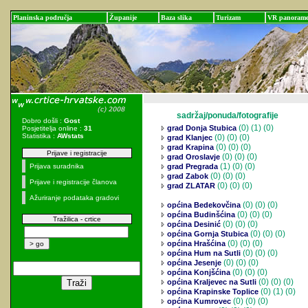
Planinska područja
Županije
Baza slika
Turizam
VR panoram
sadržaj/ponuda/fotografije
Dobro došli :
Gost
(0)
(1) (0)
grad Donja Stubica
Posjetitelja online :
31
Statistika :
AWstats
(0)
(0) (0)
grad Klanjec
(0)
(0) (0)
grad Krapina
Prijave i registracije
(0)
(0) (0)
grad Oroslavje
(1)
(0) (0)
Prijava suradnika
grad Pregrada
(0)
(0) (0)
grad Zabok
Prijave i registracije članova
(0)
(0) (0)
grad ZLATAR
Ažuriranje podataka gradovi
(0)
(0) (0)
općina Bedekovčina
(0)
(0) (0)
općina Budinšćina
Tražilica - crtice
(0)
(0) (0)
općina Desinić
(0)
(0) (0)
općina Gornja Stubica
(0)
(0) (0)
općina Hrašćina
(0)
(0) (0)
općina Hum na Sutli
(0)
(0) (0)
općina Jesenje
(0)
(0) (0)
općina Konjšćina
(0)
(0) (0)
općina Kraljevec na Sutli
(0)
(1) (0)
općina Krapinske Toplice
(0)
(0) (0)
općina Kumrovec