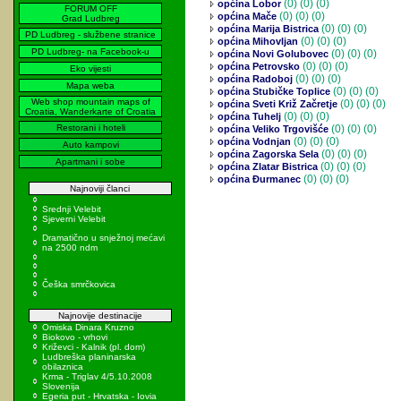
(0)
(0) (0)
općina Lobor
FORUM OFF
(0)
(0) (0)
općina Mače
Grad Ludbreg
(0)
(0) (0)
općina Marija Bistrica
PD Ludbreg - službene stranice
(0)
(0) (0)
općina Mihovljan
PD Ludbreg- na Facebook-u
(0)
(0) (0)
općina Novi Golubovec
(0)
(0) (0)
općina Petrovsko
Eko vijesti
(0)
(0) (0)
općina Radoboj
Mapa weba
(0)
(0) (0)
općina Stubičke Toplice
Web shop mountain maps of
(0)
(0) (0)
općina Sveti Križ Začretje
Croatia, Wanderkarte of Croatia
(0)
(0) (0)
općina Tuhelj
Restorani i hoteli
(0)
(0) (0)
općina Veliko Trgovišće
(0)
(0) (0)
općina Vodnjan
Auto kampovi
(0)
(0) (0)
općina Zagorska Sela
Apartmani i sobe
(0)
(0) (0)
općina Zlatar Bistrica
(0)
(0) (0)
općina Đurmanec
Najnoviji članci
Srednji Velebit
Sjeverni Velebit
Dramatično u snježnoj mećavi
na 2500 ndm
Češka smrčkovica
Najnovije destinacije
Omiska Dinara Kruzno
Biokovo - vrhovi
Križevci - Kalnik (pl. dom)
Ludbreška planinarska
obilaznica
Krma - Triglav 4/5.10.2008
Slovenija
Egeria put - Hrvatska - Iovia