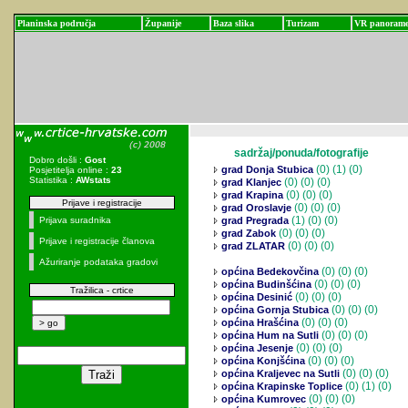
Planinska područja
Županije
Baza slika
Turizam
VR panoram
sadržaj/ponuda/fotografije
Dobro došli :
Gost
(0)
(1) (0)
grad Donja Stubica
Posjetitelja online :
23
Statistika :
AWstats
(0)
(0) (0)
grad Klanjec
(0)
(0) (0)
grad Krapina
Prijave i registracije
(0)
(0) (0)
grad Oroslavje
(1)
(0) (0)
Prijava suradnika
grad Pregrada
(0)
(0) (0)
grad Zabok
Prijave i registracije članova
(0)
(0) (0)
grad ZLATAR
Ažuriranje podataka gradovi
(0)
(0) (0)
općina Bedekovčina
(0)
(0) (0)
općina Budinšćina
Tražilica - crtice
(0)
(0) (0)
općina Desinić
(0)
(0) (0)
općina Gornja Stubica
(0)
(0) (0)
općina Hrašćina
(0)
(0) (0)
općina Hum na Sutli
(0)
(0) (0)
općina Jesenje
(0)
(0) (0)
općina Konjšćina
(0)
(0) (0)
općina Kraljevec na Sutli
(0)
(1) (0)
općina Krapinske Toplice
(0)
(0) (0)
općina Kumrovec