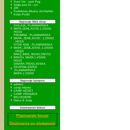
Sveti Vid - otok Pag
Spilja pod Zir - om
ZIR
Podkilavac-Mudna dol-Hahlići-
Kolac-Podki
Najnovije Web shop
SVILAJA, PLANINARSKA
MAPA ZEMLJOVID,1:25000,
HGSS
PROMINA , PLANINARSKA
MAPA, ZEMLJOVID , 1:25000
, HGSS
OTOK RAB , PLANINARSKA
MAPA, ZEMLJOVID, 1:25000
, HGSS
BRAČ BIKE, BICIKLOM PO
BRAČU, MAPA 1:45000,
HGSS
DINARA-TROGLAVSKA
SKUPINA-ZAPAD
,PLANINARSKA
MAPA,1:25000
Najnovije kampovi
admin1
camp mlaska
CAMP SEGET
CAMP VRANJICA
BELVEDERE
Diana & Josip
Interesantni linkovi
Planinarski forum
Destinacije po gledanosti