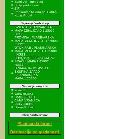
Sveti Vid - otok Pag
Spilja pod Zir - om
ZIR
Podkilavac-Mudna dol-Hahlići-
Kolac-Podki
Najnovije Web shop
SVILAJA, PLANINARSKA
MAPA ZEMLJOVID,1:25000,
HGSS
PROMINA , PLANINARSKA
MAPA, ZEMLJOVID , 1:25000
, HGSS
OTOK RAB , PLANINARSKA
MAPA, ZEMLJOVID, 1:25000
, HGSS
BRAČ BIKE, BICIKLOM PO
BRAČU, MAPA 1:45000,
HGSS
DINARA-TROGLAVSKA
SKUPINA-ZAPAD
,PLANINARSKA
MAPA,1:25000
Najnovije kampovi
admin1
camp mlaska
CAMP SEGET
CAMP VRANJICA
BELVEDERE
Diana & Josip
Interesantni linkovi
Planinarski forum
Destinacije po gledanosti