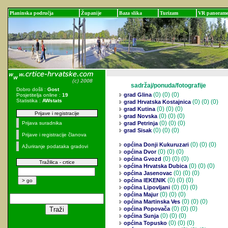
Planinska područja
Županije
Baza slika
Turizam
VR panoram
sadržaj/ponuda/fotografije
Dobro došli :
Gost
(0)
(0) (0)
grad Glina
Posjetitelja online :
19
Statistika :
AWstats
(0)
(0) (0)
grad Hrvatska Kostajnica
(0)
(0) (0)
grad Kutina
Prijave i registracije
(0)
(0) (0)
grad Novska
(0)
(0) (0)
Prijava suradnika
grad Petrinja
(0)
(0) (0)
grad Sisak
Prijave i registracije članova
(0)
(0) (0)
općina Donji Kukuruzari
Ažuriranje podataka gradovi
(0)
(0) (0)
općina Dvor
(0)
(0) (0)
općina Gvozd
Tražilica - crtice
(0)
(0) (0)
općina Hrvatska Dubica
(0)
(0) (0)
općina Jasenovac
(0)
(0) (0)
općina lEKENIK
(0)
(0) (0)
općina Lipovljani
(0)
(0) (0)
općina Majur
(0)
(0) (0)
općina Martinska Ves
(0)
(0) (0)
općina Popovača
(0)
(0) (0)
općina Sunja
(0)
(0) (0)
općina Topusko