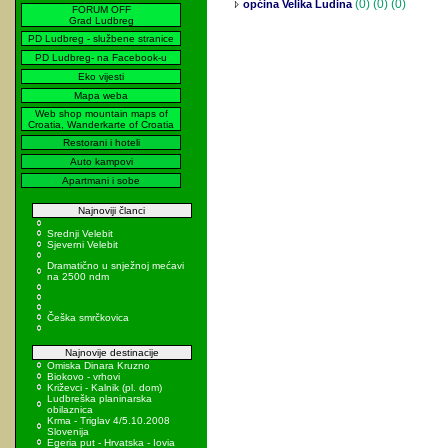
(0)
(0) (0)
općina Velika Ludina
FORUM OFF
Grad Ludbreg
PD Ludbreg - službene stranice
PD Ludbreg- na Facebook-u
Eko vijesti
Mapa weba
Web shop mountain maps of
Croatia, Wanderkarte of Croatia
Restorani i hoteli
Auto kampovi
Apartmani i sobe
Najnoviji članci
Srednji Velebit
Sjeverni Velebit
Dramatično u snježnoj mećavi
na 2500 ndm
Češka smrčkovica
Najnovije destinacije
Omiska Dinara Kruzno
Biokovo - vrhovi
Križevci - Kalnik (pl. dom)
Ludbreška planinarska
obilaznica
Krma - Triglav 4/5.10.2008
Slovenija
Egeria put - Hrvatska - Iovia