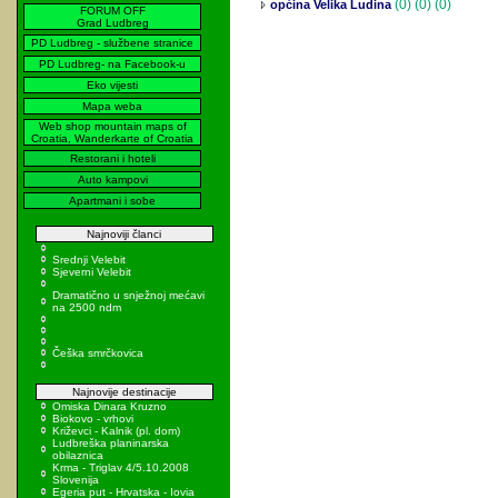
(0)
(0) (0)
općina Velika Ludina
FORUM OFF
Grad Ludbreg
PD Ludbreg - službene stranice
PD Ludbreg- na Facebook-u
Eko vijesti
Mapa weba
Web shop mountain maps of
Croatia, Wanderkarte of Croatia
Restorani i hoteli
Auto kampovi
Apartmani i sobe
Najnoviji članci
Srednji Velebit
Sjeverni Velebit
Dramatično u snježnoj mećavi
na 2500 ndm
Češka smrčkovica
Najnovije destinacije
Omiska Dinara Kruzno
Biokovo - vrhovi
Križevci - Kalnik (pl. dom)
Ludbreška planinarska
obilaznica
Krma - Triglav 4/5.10.2008
Slovenija
Egeria put - Hrvatska - Iovia