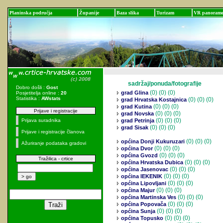
Planinska područja
Županije
Baza slika
Turizam
VR panoram
sadržaj/ponuda/fotografije
Dobro došli :
Gost
(0)
(0) (0)
grad Glina
Posjetitelja online :
20
Statistika :
AWstats
(0)
(0) (0)
grad Hrvatska Kostajnica
(0)
(0) (0)
grad Kutina
Prijave i registracije
(0)
(0) (0)
grad Novska
(0)
(0) (0)
Prijava suradnika
grad Petrinja
(0)
(0) (0)
grad Sisak
Prijave i registracije članova
(0)
(0) (0)
općina Donji Kukuruzari
Ažuriranje podataka gradovi
(0)
(0) (0)
općina Dvor
(0)
(0) (0)
općina Gvozd
Tražilica - crtice
(0)
(0) (0)
općina Hrvatska Dubica
(0)
(0) (0)
općina Jasenovac
(0)
(0) (0)
općina lEKENIK
(0)
(0) (0)
općina Lipovljani
(0)
(0) (0)
općina Majur
(0)
(0) (0)
općina Martinska Ves
(0)
(0) (0)
općina Popovača
(0)
(0) (0)
općina Sunja
(0)
(0) (0)
općina Topusko