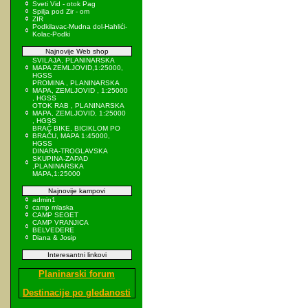
Sveti Vid - otok Pag
Spilja pod Zir - om
ZIR
Podkilavac-Mudna dol-Hahlići-
Kolac-Podki
Najnovije Web shop
SVILAJA, PLANINARSKA
MAPA ZEMLJOVID,1:25000,
HGSS
PROMINA , PLANINARSKA
MAPA, ZEMLJOVID , 1:25000
, HGSS
OTOK RAB , PLANINARSKA
MAPA, ZEMLJOVID, 1:25000
, HGSS
BRAČ BIKE, BICIKLOM PO
BRAČU, MAPA 1:45000,
HGSS
DINARA-TROGLAVSKA
SKUPINA-ZAPAD
,PLANINARSKA
MAPA,1:25000
Najnovije kampovi
admin1
camp mlaska
CAMP SEGET
CAMP VRANJICA
BELVEDERE
Diana & Josip
Interesantni linkovi
Planinarski forum
Destinacije po gledanosti