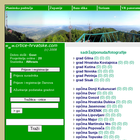
Planinska područja
Županije
Baza slika
Turizam
VR panoram
sadržaj/ponuda/fotografije
Dobro došli :
Gost
(0)
(0) (0)
grad Glina
Posjetitelja online :
20
Statistika :
AWstats
(0)
(0) (0)
grad Hrvatska Kostajnica
(0)
(0) (0)
grad Kutina
Prijave i registracije
(0)
(0) (0)
grad Novska
(0)
(0) (0)
Prijava suradnika
grad Petrinja
(0)
(0) (0)
grad Sisak
Prijave i registracije članova
(0)
(0) (0)
općina Donji Kukuruzari
Ažuriranje podataka gradovi
(0)
(0) (0)
općina Dvor
(0)
(0) (0)
općina Gvozd
Tražilica - crtice
(0)
(0) (0)
općina Hrvatska Dubica
(0)
(0) (0)
općina Jasenovac
(0)
(0) (0)
općina lEKENIK
(0)
(0) (0)
općina Lipovljani
(0)
(0) (0)
općina Majur
(0)
(0) (0)
općina Martinska Ves
(0)
(0) (0)
općina Popovača
(0)
(0) (0)
općina Sunja
(0)
(0) (0)
općina Topusko