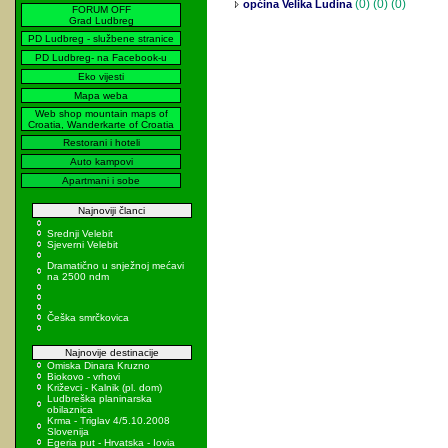
(0)
(0) (0)
općina Velika Ludina
FORUM OFF
Grad Ludbreg
PD Ludbreg - službene stranice
PD Ludbreg- na Facebook-u
Eko vijesti
Mapa weba
Web shop mountain maps of
Croatia, Wanderkarte of Croatia
Restorani i hoteli
Auto kampovi
Apartmani i sobe
Najnoviji članci
Srednji Velebit
Sjeverni Velebit
Dramatično u snježnoj mećavi
na 2500 ndm
Češka smrčkovica
Najnovije destinacije
Omiska Dinara Kruzno
Biokovo - vrhovi
Križevci - Kalnik (pl. dom)
Ludbreška planinarska
obilaznica
Krma - Triglav 4/5.10.2008
Slovenija
Egeria put - Hrvatska - Iovia