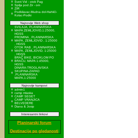
Sveti Vid - otok Pag
Spilja pod Zir - om
ZIR
Podkilavac-Mudna dol-Hahlići-
Kolac-Podki
Najnovije Web shop
SVILAJA, PLANINARSKA
MAPA ZEMLJOVID,1:25000,
HGSS
PROMINA , PLANINARSKA
MAPA, ZEMLJOVID , 1:25000
, HGSS
OTOK RAB , PLANINARSKA
MAPA, ZEMLJOVID, 1:25000
, HGSS
BRAČ BIKE, BICIKLOM PO
BRAČU, MAPA 1:45000,
HGSS
DINARA-TROGLAVSKA
SKUPINA-ZAPAD
,PLANINARSKA
MAPA,1:25000
Najnovije kampovi
admin1
camp mlaska
CAMP SEGET
CAMP VRANJICA
BELVEDERE
Diana & Josip
Interesantni linkovi
Planinarski forum
Destinacije po gledanosti