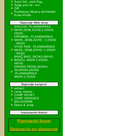
Sveti Vid - otok Pag
Spilja pod Zir - om
ZIR
Podkilavac-Mudna dol-Hahlići-
Kolac-Podki
Najnovije Web shop
SVILAJA, PLANINARSKA
MAPA ZEMLJOVID,1:25000,
HGSS
PROMINA , PLANINARSKA
MAPA, ZEMLJOVID , 1:25000
, HGSS
OTOK RAB , PLANINARSKA
MAPA, ZEMLJOVID, 1:25000
, HGSS
BRAČ BIKE, BICIKLOM PO
BRAČU, MAPA 1:45000,
HGSS
DINARA-TROGLAVSKA
SKUPINA-ZAPAD
,PLANINARSKA
MAPA,1:25000
Najnovije kampovi
admin1
camp mlaska
CAMP SEGET
CAMP VRANJICA
BELVEDERE
Diana & Josip
Interesantni linkovi
Planinarski forum
Destinacije po gledanosti