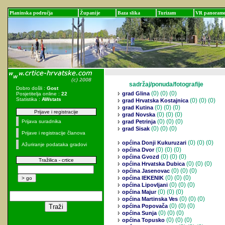
Planinska područja
Županije
Baza slika
Turizam
VR panoram
sadržaj/ponuda/fotografije
Dobro došli :
Gost
(0)
(0) (0)
grad Glina
Posjetitelja online :
22
Statistika :
AWstats
(0)
(0) (0)
grad Hrvatska Kostajnica
(0)
(0) (0)
grad Kutina
Prijave i registracije
(0)
(0) (0)
grad Novska
(0)
(0) (0)
Prijava suradnika
grad Petrinja
(0)
(0) (0)
grad Sisak
Prijave i registracije članova
(0)
(0) (0)
općina Donji Kukuruzari
Ažuriranje podataka gradovi
(0)
(0) (0)
općina Dvor
(0)
(0) (0)
općina Gvozd
Tražilica - crtice
(0)
(0) (0)
općina Hrvatska Dubica
(0)
(0) (0)
općina Jasenovac
(0)
(0) (0)
općina lEKENIK
(0)
(0) (0)
općina Lipovljani
(0)
(0) (0)
općina Majur
(0)
(0) (0)
općina Martinska Ves
(0)
(0) (0)
općina Popovača
(0)
(0) (0)
općina Sunja
(0)
(0) (0)
općina Topusko