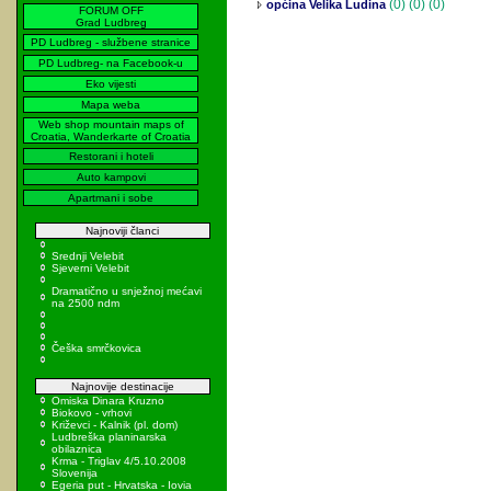
(0)
(0) (0)
općina Velika Ludina
FORUM OFF
Grad Ludbreg
PD Ludbreg - službene stranice
PD Ludbreg- na Facebook-u
Eko vijesti
Mapa weba
Web shop mountain maps of
Croatia, Wanderkarte of Croatia
Restorani i hoteli
Auto kampovi
Apartmani i sobe
Najnoviji članci
Srednji Velebit
Sjeverni Velebit
Dramatično u snježnoj mećavi
na 2500 ndm
Češka smrčkovica
Najnovije destinacije
Omiska Dinara Kruzno
Biokovo - vrhovi
Križevci - Kalnik (pl. dom)
Ludbreška planinarska
obilaznica
Krma - Triglav 4/5.10.2008
Slovenija
Egeria put - Hrvatska - Iovia