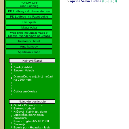
(0)
(0) (0)
općina Velika Ludina
FORUM OFF
Grad Ludbreg
PD Ludbreg - službene stranice
PD Ludbreg- na Facebook-u
Eko vijesti
Mapa weba
Web shop mountain maps of
Croatia, Wanderkarte of Croatia
Restorani i hoteli
Auto kampovi
Apartmani i sobe
Najnoviji članci
Srednji Velebit
Sjeverni Velebit
Dramatično u snježnoj mećavi
na 2500 ndm
Češka smrčkovica
Najnovije destinacije
Omiska Dinara Kruzno
Biokovo - vrhovi
Križevci - Kalnik (pl. dom)
Ludbreška planinarska
obilaznica
Krma - Triglav 4/5.10.2008
Slovenija
Egeria put - Hrvatska - Iovia