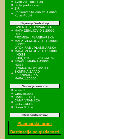
Sveti Vid - otok Pag
Spilja pod Zir - om
ZIR
Podkilavac-Mudna dol-Hahlići-
Kolac-Podki
Najnovije Web shop
SVILAJA, PLANINARSKA
MAPA ZEMLJOVID,1:25000,
HGSS
PROMINA , PLANINARSKA
MAPA, ZEMLJOVID , 1:25000
, HGSS
OTOK RAB , PLANINARSKA
MAPA, ZEMLJOVID, 1:25000
, HGSS
BRAČ BIKE, BICIKLOM PO
BRAČU, MAPA 1:45000,
HGSS
DINARA-TROGLAVSKA
SKUPINA-ZAPAD
,PLANINARSKA
MAPA,1:25000
Najnovije kampovi
admin1
camp mlaska
CAMP SEGET
CAMP VRANJICA
BELVEDERE
Diana & Josip
Interesantni linkovi
Planinarski forum
Destinacije po gledanosti