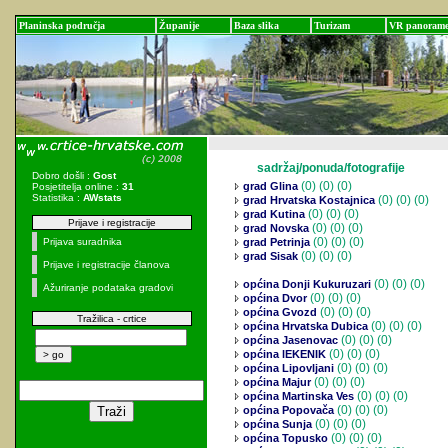
Planinska područja
Županije
Baza slika
Turizam
VR panoram
sadržaj/ponuda/fotografije
Dobro došli :
Gost
(0)
(0) (0)
grad Glina
Posjetitelja online :
31
Statistika :
AWstats
(0)
(0) (0)
grad Hrvatska Kostajnica
(0)
(0) (0)
grad Kutina
Prijave i registracije
(0)
(0) (0)
grad Novska
(0)
(0) (0)
Prijava suradnika
grad Petrinja
(0)
(0) (0)
grad Sisak
Prijave i registracije članova
(0)
(0) (0)
općina Donji Kukuruzari
Ažuriranje podataka gradovi
(0)
(0) (0)
općina Dvor
(0)
(0) (0)
općina Gvozd
Tražilica - crtice
(0)
(0) (0)
općina Hrvatska Dubica
(0)
(0) (0)
općina Jasenovac
(0)
(0) (0)
općina lEKENIK
(0)
(0) (0)
općina Lipovljani
(0)
(0) (0)
općina Majur
(0)
(0) (0)
općina Martinska Ves
(0)
(0) (0)
općina Popovača
(0)
(0) (0)
općina Sunja
(0)
(0) (0)
općina Topusko