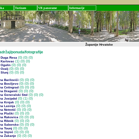
ika
Turizam
VR panorame
Informacije
Županije Hrvatske
žaj/ponuda/fotografije
(0)
(0) (0)
 Duga Resa
(1)
(0) (0)
 Karlovac
(0)
(0) (0)
 Ogulin
(0)
(0) (0)
 Ozalj
(0)
(0) (0)
 Slunj
(0)
(0) (0)
a Barilovići
(0)
(0) (0)
na Bosiljevo
(0)
(0) (0)
na Cetingrad
(0)
(0) (0)
na Draganić
(0)
(0) (0)
na Generalski Stol
(0)
(1) (0)
na Josipdol
(0)
(0) (0)
na Krnjak
(0)
(0) (0)
na Lasinja
(0)
(0) (0)
a Netretić
(0)
(0) (0)
na Plaški
(0)
(0) (0)
na Rakovica
(0)
(0) (0)
na Ribnik
(0)
(0) (0)
na Saborsko
(0)
(0) (0)
na Tounj
(0)
(0) (0)
na Vojnić
(0)
(0) (0)
na Žakanje