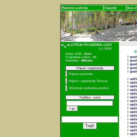
Planinska područja
Županije
Baza sl
sadr
Dobro došli :
Gost
grad
Posjetitelja online :
21
Statistika :
AWstats
grad
grad
grad
Prijave i registracije
grad
Prijava suradnika
općin
Prijave i registracije članova
opći
opći
Ažuriranje podataka gradovi
opći
opći
opći
Tražilica - crtice
opći
opći
općin
opći
opći
opći
opći
opći
opći
opći