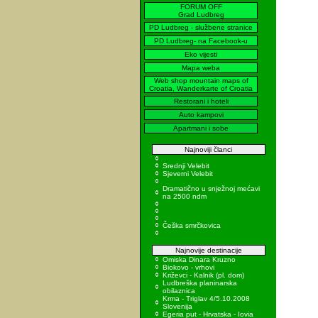
FORUM OFF
Grad Ludbreg
PD Ludbreg - službene stranice
PD Ludbreg- na Facebook-u
Eko vijesti
Mapa weba
Web shop mountain maps of
Croatia, Wanderkarte of Croatia
Restorani i hoteli
Auto kampovi
Apartmani i sobe
Najnoviji članci
Srednji Velebit
Sjeverni Velebit
Dramatično u snježnoj mećavi
na 2500 ndm
Češka smrčkovica
Najnovije destinacije
Omiska Dinara Kruzno
Biokovo - vrhovi
Križevci - Kalnik (pl. dom)
Ludbreška planinarska
obilaznica
Krma - Triglav 4/5.10.2008
Slovenija
Egeria put - Hrvatska - Iovia