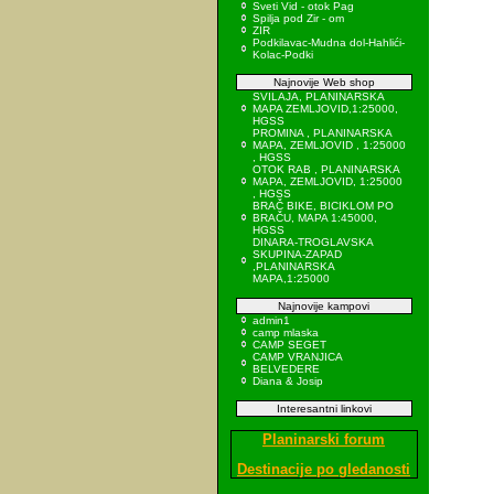
Sveti Vid - otok Pag
Spilja pod Zir - om
ZIR
Podkilavac-Mudna dol-Hahlići-
Kolac-Podki
Najnovije Web shop
SVILAJA, PLANINARSKA
MAPA ZEMLJOVID,1:25000,
HGSS
PROMINA , PLANINARSKA
MAPA, ZEMLJOVID , 1:25000
, HGSS
OTOK RAB , PLANINARSKA
MAPA, ZEMLJOVID, 1:25000
, HGSS
BRAČ BIKE, BICIKLOM PO
BRAČU, MAPA 1:45000,
HGSS
DINARA-TROGLAVSKA
SKUPINA-ZAPAD
,PLANINARSKA
MAPA,1:25000
Najnovije kampovi
admin1
camp mlaska
CAMP SEGET
CAMP VRANJICA
BELVEDERE
Diana & Josip
Interesantni linkovi
Planinarski forum
Destinacije po gledanosti