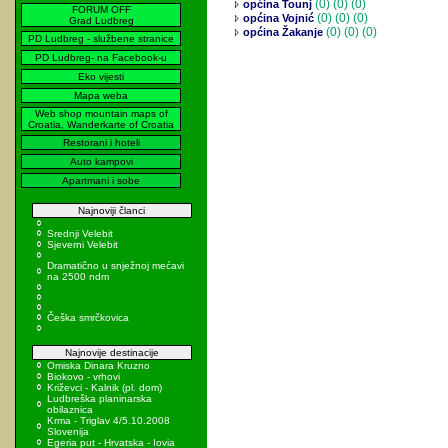
(0)
(0) (0)
općina Tounj
FORUM OFF
(0)
(0) (0)
općina Vojnić
Grad Ludbreg
(0)
(0) (0)
općina Žakanje
PD Ludbreg - službene stranice
PD Ludbreg- na Facebook-u
Eko vijesti
Mapa weba
Web shop mountain maps of
Croatia, Wanderkarte of Croatia
Restorani i hoteli
Auto kampovi
Apartmani i sobe
Najnoviji članci
Srednji Velebit
Sjeverni Velebit
Dramatično u snježnoj mećavi
na 2500 ndm
Češka smrčkovica
Najnovije destinacije
Omiska Dinara Kruzno
Biokovo - vrhovi
Križevci - Kalnik (pl. dom)
Ludbreška planinarska
obilaznica
Krma - Triglav 4/5.10.2008
Slovenija
Egeria put - Hrvatska - Iovia