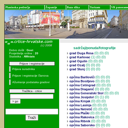
Planinska područja
Županije
Baza slika
Turizam
VR panoram
sadržaj/ponuda/fotografije
Dobro došli :
Gost
(0)
(0) (0)
grad Duga Resa
Posjetitelja online :
20
Statistika :
AWstats
(1)
(0) (0)
grad Karlovac
(0)
(0) (0)
grad Ogulin
Prijave i registracije
(0)
(0) (0)
grad Ozalj
(0)
(0) (0)
Prijava suradnika
grad Slunj
Prijave i registracije članova
(0)
(0) (0)
općina Barilovići
(0)
(0) (0)
općina Bosiljevo
Ažuriranje podataka gradovi
(0)
(0) (0)
općina Cetingrad
(0)
(0) (0)
općina Draganić
Tražilica - crtice
(0)
(0) (0)
općina Generalski Stol
(0)
(1) (0)
općina Josipdol
(0)
(0) (0)
općina Krnjak
(0)
(0) (0)
općina Lasinja
(0)
(0) (0)
općina Netretić
(0)
(0) (0)
općina Plaški
(0)
(0) (0)
općina Rakovica
(0)
(0) (0)
općina Ribnik
(0)
(0) (0)
općina Saborsko