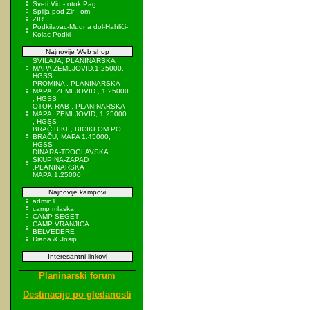
Sveti Vid - otok Pag
Spilja pod Zir - om
ZIR
Podkilavac-Mudna dol-Hahlići-
Kolac-Podki
Najnovije Web shop
SVILAJA, PLANINARSKA
MAPA ZEMLJOVID,1:25000,
HGSS
PROMINA , PLANINARSKA
MAPA, ZEMLJOVID , 1:25000
, HGSS
OTOK RAB , PLANINARSKA
MAPA, ZEMLJOVID, 1:25000
, HGSS
BRAČ BIKE, BICIKLOM PO
BRAČU, MAPA 1:45000,
HGSS
DINARA-TROGLAVSKA
SKUPINA-ZAPAD
,PLANINARSKA
MAPA,1:25000
Najnovije kampovi
admin1
camp mlaska
CAMP SEGET
CAMP VRANJICA
BELVEDERE
Diana & Josip
Interesantni linkovi
Planinarski forum
Destinacije po gledanosti