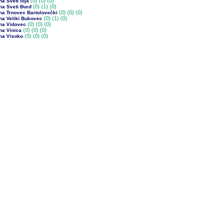
(0)
(0) (0)
a Sveti Ilija
(0)
(1) (0)
na Sveti Đurđ
(0)
(0) (0)
na Trnovec Bartolovečki
(0)
(1) (0)
na Veliki Bukovec
(0)
(0) (0)
na Vidovec
(0)
(0) (0)
na Vinica
(0)
(0) (0)
na Visoko