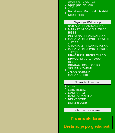
Sveti Vid - otok Pag
Spilja pod Zir - om
ZIR
Podkilavac-Mudna dol-Hahlići-
Kolac-Podki
Najnovije Web shop
SVILAJA, PLANINARSKA
MAPA ZEMLJOVID,1:25000,
HGSS
PROMINA , PLANINARSKA
MAPA, ZEMLJOVID , 1:25000
, HGSS
OTOK RAB , PLANINARSKA
MAPA, ZEMLJOVID, 1:25000
, HGSS
BRAČ BIKE, BICIKLOM PO
BRAČU, MAPA 1:45000,
HGSS
DINARA-TROGLAVSKA
SKUPINA-ZAPAD
,PLANINARSKA
MAPA,1:25000
Najnovije kampovi
admin1
camp mlaska
CAMP SEGET
CAMP VRANJICA
BELVEDERE
Diana & Josip
Interesantni linkovi
Planinarski forum
Destinacije po gledanosti