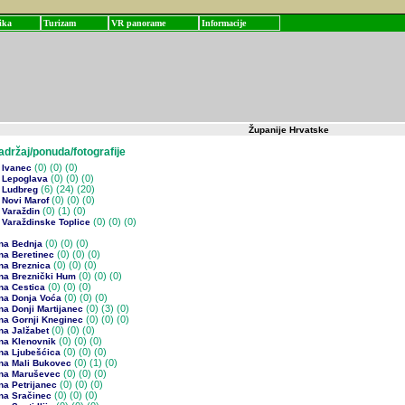
ika
Turizam
VR panorame
Informacije
Županije Hrvatske
žaj/ponuda/fotografije
(0)
(0) (0)
 Ivanec
(0)
(0) (0)
 Lepoglava
(6)
(24) (20)
 Ludbreg
(0)
(0) (0)
 Novi Marof
(0)
(1) (0)
 Varaždin
(0)
(0) (0)
 Varaždinske Toplice
(0)
(0) (0)
na Bednja
(0)
(0) (0)
na Beretinec
(0)
(0) (0)
na Breznica
(0)
(0) (0)
na Breznički Hum
(0)
(0) (0)
na Cestica
(0)
(0) (0)
na Donja Voća
(0)
(3) (0)
a Donji Martijanec
(0)
(0) (0)
na Gornji Kneginec
(0)
(0) (0)
na Jalžabet
(0)
(0) (0)
na Klenovnik
(0)
(0) (0)
na Ljubešćica
(0)
(1) (0)
na Mali Bukovec
(0)
(0) (0)
na Maruševec
(0)
(0) (0)
na Petrijanec
(0)
(0) (0)
na Sračinec