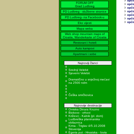
općin
FORUM OFF
opći
Grad Ludbreg
opći
opći
PD Ludbreg - službene stranice
opći
PD Ludbreg- na Facebook-u
opći
opći
Eko vijesti
Mapa weba
Web shop mountain maps of
Croatia, Wanderkarte of Croatia
Restorani i hoteli
Auto kampovi
Apartmani i sobe
Najnoviji članci
Srednji Velebit
Sjeverni Velebit
Dramatično u snježnoj mećavi
na 2500 ndm
Češka smrčkovica
Najnovije destinacije
Omiska Dinara Kruzno
Biokovo - vrhovi
Križevci - Kalnik (pl. dom)
Ludbreška planinarska
obilaznica
Krma - Triglav 4/5.10.2008
Slovenija
Egeria put - Hrvatska - Iovia