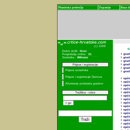
Planinska područja
Županije
Baza sl
sadr
Dobro došli :
Gost
grad
Posjetitelja online :
31
Statistika :
AWstats
grad
grad
grad
Prijave i registracije
grad
Prijava suradnika
grad
Prijave i registracije članova
opći
opći
Ažuriranje podataka gradovi
opći
opći
opći
Tražilica - crtice
opći
općin
opći
opći
opći
opći
opći
opći
opći
opći