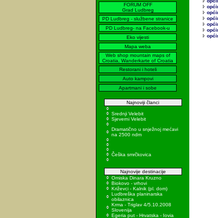
općin
FORUM OFF
opći
Grad Ludbreg
opći
opći
PD Ludbreg - službene stranice
opći
PD Ludbreg- na Facebook-u
opći
opći
Eko vijesti
Mapa weba
Web shop mountain maps of
Croatia, Wanderkarte of Croatia
Restorani i hoteli
Auto kampovi
Apartmani i sobe
Najnoviji članci
Srednji Velebit
Sjeverni Velebit
Dramatično u snježnoj mećavi
na 2500 ndm
Češka smrčkovica
Najnovije destinacije
Omiska Dinara Kruzno
Biokovo - vrhovi
Križevci - Kalnik (pl. dom)
Ludbreška planinarska
obilaznica
Krma - Triglav 4/5.10.2008
Slovenija
Egeria put - Hrvatska - Iovia