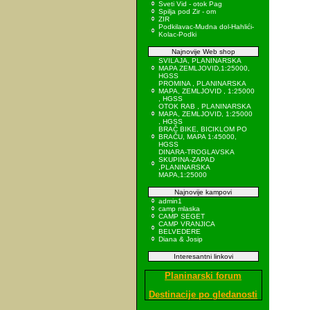
Sveti Vid - otok Pag
Spilja pod Zir - om
ZIR
Podkilavac-Mudna dol-Hahlići-
Kolac-Podki
Najnovije Web shop
SVILAJA, PLANINARSKA
MAPA ZEMLJOVID,1:25000,
HGSS
PROMINA , PLANINARSKA
MAPA, ZEMLJOVID , 1:25000
, HGSS
OTOK RAB , PLANINARSKA
MAPA, ZEMLJOVID, 1:25000
, HGSS
BRAČ BIKE, BICIKLOM PO
BRAČU, MAPA 1:45000,
HGSS
DINARA-TROGLAVSKA
SKUPINA-ZAPAD
,PLANINARSKA
MAPA,1:25000
Najnovije kampovi
admin1
camp mlaska
CAMP SEGET
CAMP VRANJICA
BELVEDERE
Diana & Josip
Interesantni linkovi
Planinarski forum
Destinacije po gledanosti