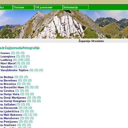
ika
Turizam
VR panorame
Informacije
Županije Hrvatske
žaj/ponuda/fotografije
(0)
(0) (0)
 Ivanec
(0)
(0) (0)
 Lepoglava
(6)
(24) (20)
 Ludbreg
(0)
(0) (0)
 Novi Marof
(0)
(1) (0)
 Varaždin
(0)
(0) (0)
 Varaždinske Toplice
(0)
(0) (0)
na Bednja
(0)
(0) (0)
na Beretinec
(0)
(0) (0)
na Breznica
(0)
(0) (0)
na Breznički Hum
(0)
(0) (0)
na Cestica
(0)
(0) (0)
na Donja Voća
(0)
(3) (0)
a Donji Martijanec
(0)
(0) (0)
na Gornji Kneginec
(0)
(0) (0)
na Jalžabet
(0)
(0) (0)
na Klenovnik
(0)
(0) (0)
na Ljubešćica
(0)
(1) (0)
na Mali Bukovec
(0)
(0) (0)
na Maruševec
(0)
(0) (0)
na Petrijanec
(0)
(0) (0)
na Sračinec