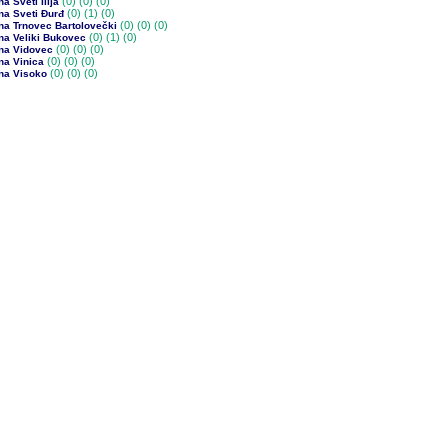
(0)
(0) (0)
a Sveti Ilija
(0)
(1) (0)
na Sveti Đurđ
(0)
(0) (0)
na Trnovec Bartolovečki
(0)
(1) (0)
na Veliki Bukovec
(0)
(0) (0)
na Vidovec
(0)
(0) (0)
na Vinica
(0)
(0) (0)
na Visoko