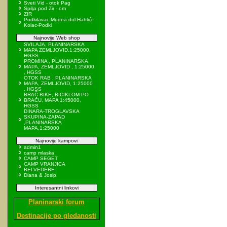
Sveti Vid - otok Pag
Spilja pod Zir - om
ZIR
Podkilavac-Mudna dol-Hahlići-
Kolac-Podki
Najnovije Web shop
SVILAJA, PLANINARSKA
MAPA ZEMLJOVID,1:25000,
HGSS
PROMINA , PLANINARSKA
MAPA, ZEMLJOVID , 1:25000
, HGSS
OTOK RAB , PLANINARSKA
MAPA, ZEMLJOVID, 1:25000
, HGSS
BRAČ BIKE, BICIKLOM PO
BRAČU, MAPA 1:45000,
HGSS
DINARA-TROGLAVSKA
SKUPINA-ZAPAD
,PLANINARSKA
MAPA,1:25000
Najnovije kampovi
admin1
camp mlaska
CAMP SEGET
CAMP VRANJICA
BELVEDERE
Diana & Josip
Interesantni linkovi
Planinarski forum
Destinacije po gledanosti