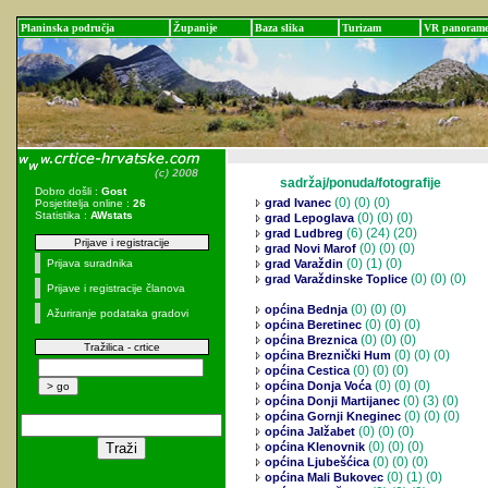
Planinska područja
Županije
Baza slika
Turizam
VR panoram
sadržaj/ponuda/fotografije
Dobro došli :
Gost
(0)
(0) (0)
grad Ivanec
Posjetitelja online :
26
Statistika :
AWstats
(0)
(0) (0)
grad Lepoglava
(6)
(24) (20)
grad Ludbreg
Prijave i registracije
(0)
(0) (0)
grad Novi Marof
(0)
(1) (0)
Prijava suradnika
grad Varaždin
(0)
(0) (0)
grad Varaždinske Toplice
Prijave i registracije članova
(0)
(0) (0)
općina Bednja
Ažuriranje podataka gradovi
(0)
(0) (0)
općina Beretinec
(0)
(0) (0)
općina Breznica
Tražilica - crtice
(0)
(0) (0)
općina Breznički Hum
(0)
(0) (0)
općina Cestica
(0)
(0) (0)
općina Donja Voća
(0)
(3) (0)
općina Donji Martijanec
(0)
(0) (0)
općina Gornji Kneginec
(0)
(0) (0)
općina Jalžabet
(0)
(0) (0)
općina Klenovnik
(0)
(0) (0)
općina Ljubešćica
(0)
(1) (0)
općina Mali Bukovec