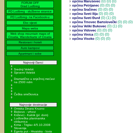
(0)
(0) (0)
općina Maruševec
FORUM OFF
(0)
(0) (0)
općina Petrijanec
Grad Ludbreg
(0)
(0) (0)
općina Sračinec
PD Ludbreg - službene stranice
(0)
(0) (0)
općina Sveti Ilija
PD Ludbreg- na Facebook-u
(0)
(1) (0)
općina Sveti Đurđ
(0)
(0) (0)
općina Trnovec Bartolovečki
Eko vijesti
(0)
(1) (0)
općina Veliki Bukovec
Mapa weba
(0)
(0) (0)
općina Vidovec
Web shop mountain maps of
(0)
(0) (0)
općina Vinica
Croatia, Wanderkarte of Croatia
(0)
(0) (0)
općina Visoko
Restorani i hoteli
Auto kampovi
Apartmani i sobe
Najnoviji članci
Srednji Velebit
Sjeverni Velebit
Dramatično u snježnoj mećavi
na 2500 ndm
Češka smrčkovica
Najnovije destinacije
Omiska Dinara Kruzno
Biokovo - vrhovi
Križevci - Kalnik (pl. dom)
Ludbreška planinarska
obilaznica
Krma - Triglav 4/5.10.2008
Slovenija
Egeria put - Hrvatska - Iovia