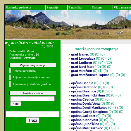
Planinska područja
Županije
Baza slika
Turizam
VR panoram
sadržaj/ponuda/fotografije
Dobro došli :
Gost
(0)
(0) (0)
grad Ivanec
Posjetitelja online :
20
Statistika :
AWstats
(0)
(0) (0)
grad Lepoglava
(6)
(24) (20)
grad Ludbreg
Prijave i registracije
(0)
(0) (0)
grad Novi Marof
(0)
(1) (0)
Prijava suradnika
grad Varaždin
(0)
(0) (0)
grad Varaždinske Toplice
Prijave i registracije članova
(0)
(0) (0)
općina Bednja
Ažuriranje podataka gradovi
(0)
(0) (0)
općina Beretinec
(0)
(0) (0)
općina Breznica
Tražilica - crtice
(0)
(0) (0)
općina Breznički Hum
(0)
(0) (0)
općina Cestica
(0)
(0) (0)
općina Donja Voća
(0)
(3) (0)
općina Donji Martijanec
(0)
(0) (0)
općina Gornji Kneginec
(0)
(0) (0)
općina Jalžabet
(0)
(0) (0)
općina Klenovnik
(0)
(0) (0)
općina Ljubešćica
(0)
(1) (0)
općina Mali Bukovec