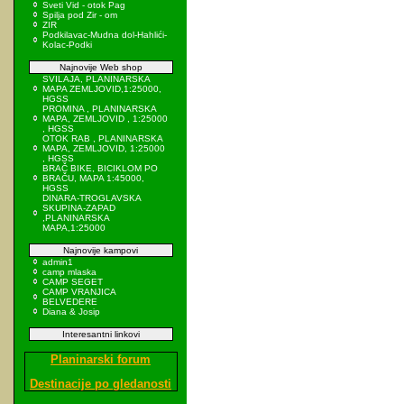
Sveti Vid - otok Pag
Spilja pod Zir - om
ZIR
Podkilavac-Mudna dol-Hahlići-
Kolac-Podki
Najnovije Web shop
SVILAJA, PLANINARSKA
MAPA ZEMLJOVID,1:25000,
HGSS
PROMINA , PLANINARSKA
MAPA, ZEMLJOVID , 1:25000
, HGSS
OTOK RAB , PLANINARSKA
MAPA, ZEMLJOVID, 1:25000
, HGSS
BRAČ BIKE, BICIKLOM PO
BRAČU, MAPA 1:45000,
HGSS
DINARA-TROGLAVSKA
SKUPINA-ZAPAD
,PLANINARSKA
MAPA,1:25000
Najnovije kampovi
admin1
camp mlaska
CAMP SEGET
CAMP VRANJICA
BELVEDERE
Diana & Josip
Interesantni linkovi
Planinarski forum
Destinacije po gledanosti