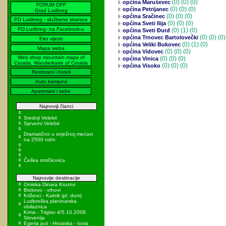
(0)
(0) (0)
općina Maruševec
FORUM OFF
(0)
(0) (0)
općina Petrijanec
Grad Ludbreg
(0)
(0) (0)
općina Sračinec
PD Ludbreg - službene stranice
(0)
(0) (0)
općina Sveti Ilija
PD Ludbreg- na Facebook-u
(0)
(1) (0)
općina Sveti Đurđ
(0)
(0) (0)
općina Trnovec Bartolovečki
Eko vijesti
(0)
(1) (0)
općina Veliki Bukovec
Mapa weba
(0)
(0) (0)
općina Vidovec
Web shop mountain maps of
(0)
(0) (0)
općina Vinica
Croatia, Wanderkarte of Croatia
(0)
(0) (0)
općina Visoko
Restorani i hoteli
Auto kampovi
Apartmani i sobe
Najnoviji članci
Srednji Velebit
Sjeverni Velebit
Dramatično u snježnoj mećavi
na 2500 ndm
Češka smrčkovica
Najnovije destinacije
Omiska Dinara Kruzno
Biokovo - vrhovi
Križevci - Kalnik (pl. dom)
Ludbreška planinarska
obilaznica
Krma - Triglav 4/5.10.2008
Slovenija
Egeria put - Hrvatska - Iovia