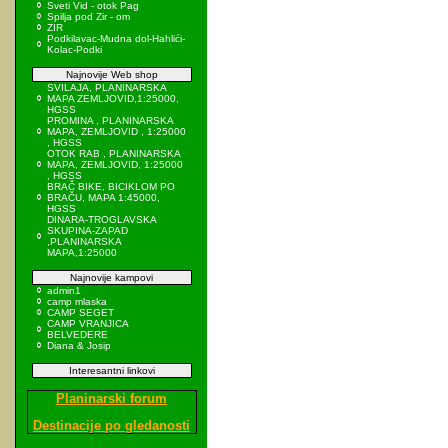
Sveti Vid - otok Pag
Spilja pod Zir - om
ZIR
Podkilavac-Mudna dol-Hahlići-
Kolac-Podki
Najnovije Web shop
SVILAJA, PLANINARSKA
MAPA ZEMLJOVID,1:25000,
HGSS
PROMINA , PLANINARSKA
MAPA, ZEMLJOVID , 1:25000
, HGSS
OTOK RAB , PLANINARSKA
MAPA, ZEMLJOVID, 1:25000
, HGSS
BRAČ BIKE, BICIKLOM PO
BRAČU, MAPA 1:45000,
HGSS
DINARA-TROGLAVSKA
SKUPINA-ZAPAD
,PLANINARSKA
MAPA,1:25000
Najnovije kampovi
admin1
camp mlaska
CAMP SEGET
CAMP VRANJICA
BELVEDERE
Diana & Josip
Interesantni linkovi
Planinarski forum
Destinacije po gledanosti