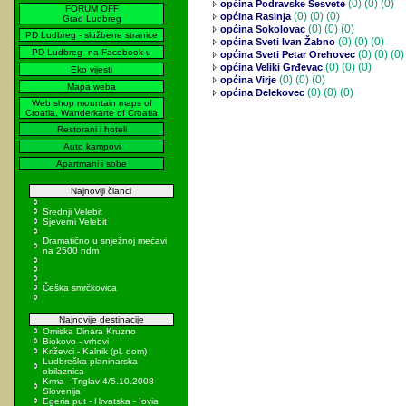
(0)
(0) (0)
općina Podravske Sesvete
FORUM OFF
(0)
(0) (0)
općina Rasinja
Grad Ludbreg
(0)
(0) (0)
općina Sokolovac
PD Ludbreg - službene stranice
(0)
(0) (0)
općina Sveti Ivan Žabno
PD Ludbreg- na Facebook-u
(0)
(0) (0)
općina Sveti Petar Orehovec
(0)
(0) (0)
općina Veliki Grđevac
Eko vijesti
(0)
(0) (0)
općina Virje
Mapa weba
(0)
(0) (0)
općina Đelekovec
Web shop mountain maps of
Croatia, Wanderkarte of Croatia
Restorani i hoteli
Auto kampovi
Apartmani i sobe
Najnoviji članci
Srednji Velebit
Sjeverni Velebit
Dramatično u snježnoj mećavi
na 2500 ndm
Češka smrčkovica
Najnovije destinacije
Omiska Dinara Kruzno
Biokovo - vrhovi
Križevci - Kalnik (pl. dom)
Ludbreška planinarska
obilaznica
Krma - Triglav 4/5.10.2008
Slovenija
Egeria put - Hrvatska - Iovia