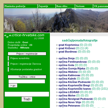
Planinska područja
Županije
Baza slika
Turizam
VR panoram
sadržaj/ponuda/fotografije
Dobro došli :
Gost
(0)
(3) (0)
grad Koprivnica
Posjetitelja online :
23
Statistika :
AWstats
(0)
(1) (4)
grad Križevci
(0)
(0) (0)
grad Đurđevac
Prijave i registracije
(0)
(0) (0)
Prijava suradnika
općina Drnje
(0)
(0) (0)
općina Ferdinandovac
Prijave i registracije članova
(0)
(0) (0)
općina Gola
(0)
(0) (0)
općina Gornja Rijeka
Ažuriranje podataka gradovi
(0)
(0) (0)
općina Hlebine
(0)
(0) (0)
općina Kalinovac
Tražilica - crtice
(0)
(0) (0)
općina Kalnik
(0)
(0) (0)
općina Kloštar-Podravski
(0)
(0) (0)
općina Koprivnički Bregi
(0)
(0) (101)
općina Koprivnički Ivanec
(0)
(0) (0)
općina LEGRAD
(0)
(0) (0)
općina Molve
(0)
(0) (0)
općina Novigrad Podravski
(0)
(0) (0)
općina Novo Virje
(0)
(0) (0)
općina Peteranec