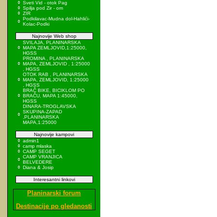
Sveti Vid - otok Pag
Spilja pod Zir - om
ZIR
Podkilavac-Mudna dol-Hahlići-
Kolac-Podki
Najnovije Web shop
SVILAJA, PLANINARSKA
MAPA ZEMLJOVID,1:25000,
HGSS
PROMINA , PLANINARSKA
MAPA, ZEMLJOVID , 1:25000
, HGSS
OTOK RAB , PLANINARSKA
MAPA, ZEMLJOVID, 1:25000
, HGSS
BRAČ BIKE, BICIKLOM PO
BRAČU, MAPA 1:45000,
HGSS
DINARA-TROGLAVSKA
SKUPINA-ZAPAD
,PLANINARSKA
MAPA,1:25000
Najnovije kampovi
admin1
camp mlaska
CAMP SEGET
CAMP VRANJICA
BELVEDERE
Diana & Josip
Interesantni linkovi
Planinarski forum
Destinacije po gledanosti