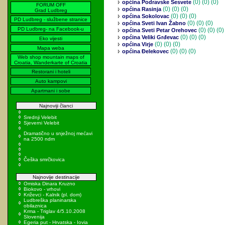
(0)
(0) (0)
općina Podravske Sesvete
FORUM OFF
(0)
(0) (0)
općina Rasinja
Grad Ludbreg
(0)
(0) (0)
općina Sokolovac
PD Ludbreg - službene stranice
(0)
(0) (0)
općina Sveti Ivan Žabno
PD Ludbreg- na Facebook-u
(0)
(0) (0)
općina Sveti Petar Orehovec
(0)
(0) (0)
općina Veliki Grđevac
Eko vijesti
(0)
(0) (0)
općina Virje
Mapa weba
(0)
(0) (0)
općina Đelekovec
Web shop mountain maps of
Croatia, Wanderkarte of Croatia
Restorani i hoteli
Auto kampovi
Apartmani i sobe
Najnoviji članci
Srednji Velebit
Sjeverni Velebit
Dramatično u snježnoj mećavi
na 2500 ndm
Češka smrčkovica
Najnovije destinacije
Omiska Dinara Kruzno
Biokovo - vrhovi
Križevci - Kalnik (pl. dom)
Ludbreška planinarska
obilaznica
Krma - Triglav 4/5.10.2008
Slovenija
Egeria put - Hrvatska - Iovia