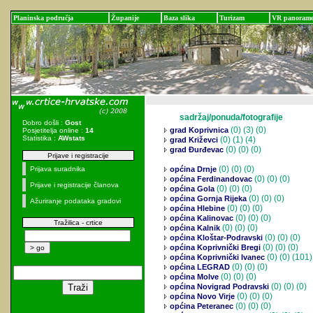
Planinska područja
Županije
Baza slika
Turizam
VR panoram
sadržaj/ponuda/fotografije
Dobro došli :
Gost
(0)
(3) (0)
grad Koprivnica
Posjetitelja online :
14
Statistika :
AWstats
(0)
(1) (4)
grad Križevci
(0)
(0) (0)
grad Đurđevac
Prijave i registracije
(0)
(0) (0)
Prijava suradnika
općina Drnje
(0)
(0) (0)
općina Ferdinandovac
Prijave i registracije članova
(0)
(0) (0)
općina Gola
(0)
(0) (0)
općina Gornja Rijeka
Ažuriranje podataka gradovi
(0)
(0) (0)
općina Hlebine
(0)
(0) (0)
općina Kalinovac
Tražilica - crtice
(0)
(0) (0)
općina Kalnik
(0)
(0) (0)
općina Kloštar-Podravski
(0)
(0) (0)
općina Koprivnički Bregi
(0)
(0) (101)
općina Koprivnički Ivanec
(0)
(0) (0)
općina LEGRAD
(0)
(0) (0)
općina Molve
(0)
(0) (0)
općina Novigrad Podravski
(0)
(0) (0)
općina Novo Virje
(0)
(0) (0)
općina Peteranec