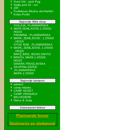
Sveti Vid - otok Pag
Spilja pod Zir - om
ZIR
Podkilavac-Mudna dol-Hahlići-
Kolac-Podki
Najnovije Web shop
SVILAJA, PLANINARSKA
MAPA ZEMLJOVID,1:25000,
HGSS
PROMINA , PLANINARSKA
MAPA, ZEMLJOVID , 1:25000
, HGSS
OTOK RAB , PLANINARSKA
MAPA, ZEMLJOVID, 1:25000
, HGSS
BRAČ BIKE, BICIKLOM PO
BRAČU, MAPA 1:45000,
HGSS
DINARA-TROGLAVSKA
SKUPINA-ZAPAD
,PLANINARSKA
MAPA,1:25000
Najnovije kampovi
admin1
camp mlaska
CAMP SEGET
CAMP VRANJICA
BELVEDERE
Diana & Josip
Interesantni linkovi
Planinarski forum
Destinacije po gledanosti