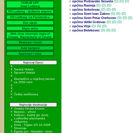
(0)
(0) (0)
općina Podravske Sesvete
FORUM OFF
(0)
(0) (0)
općina Rasinja
Grad Ludbreg
(0)
(0) (0)
općina Sokolovac
PD Ludbreg - službene stranice
(0)
(0) (0)
općina Sveti Ivan Žabno
PD Ludbreg- na Facebook-u
(0)
(0) (0)
općina Sveti Petar Orehovec
(0)
(0) (0)
općina Veliki Grđevac
Eko vijesti
(0)
(0) (0)
općina Virje
Mapa weba
(0)
(0) (0)
općina Đelekovec
Web shop mountain maps of
Croatia, Wanderkarte of Croatia
Restorani i hoteli
Auto kampovi
Apartmani i sobe
Najnoviji članci
Srednji Velebit
Sjeverni Velebit
Dramatično u snježnoj mećavi
na 2500 ndm
Češka smrčkovica
Najnovije destinacije
Omiska Dinara Kruzno
Biokovo - vrhovi
Križevci - Kalnik (pl. dom)
Ludbreška planinarska
obilaznica
Krma - Triglav 4/5.10.2008
Slovenija
Egeria put - Hrvatska - Iovia