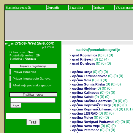
Planinska područja
Županije
Baza slika
Turizam
VR panoram
sadržaj/ponuda/fotografije
Dobro došli :
Gost
(0)
(3) (0)
grad Koprivnica
Posjetitelja online :
20
Statistika :
AWstats
(0)
(1) (4)
grad Križevci
(0)
(0) (0)
grad Đurđevac
Prijave i registracije
(0)
(0) (0)
Prijava suradnika
općina Drnje
(0)
(0) (0)
općina Ferdinandovac
Prijave i registracije članova
(0)
(0) (0)
općina Gola
(0)
(0) (0)
općina Gornja Rijeka
Ažuriranje podataka gradovi
(0)
(0) (0)
općina Hlebine
(0)
(0) (0)
općina Kalinovac
Tražilica - crtice
(0)
(0) (0)
općina Kalnik
(0)
(0) (0)
općina Kloštar-Podravski
(0)
(0) (0)
općina Koprivnički Bregi
(0)
(0) (101)
općina Koprivnički Ivanec
(0)
(0) (0)
općina LEGRAD
(0)
(0) (0)
općina Molve
(0)
(0) (0)
općina Novigrad Podravski
(0)
(0) (0)
općina Novo Virje
(0)
(0) (0)
općina Peteranec