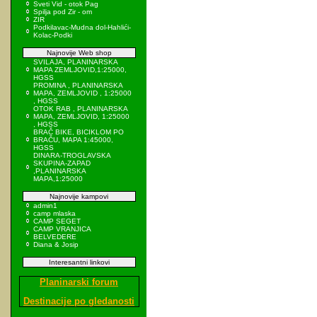
Sveti Vid - otok Pag
Spilja pod Zir - om
ZIR
Podkilavac-Mudna dol-Hahlići-
Kolac-Podki
Najnovije Web shop
SVILAJA, PLANINARSKA
MAPA ZEMLJOVID,1:25000,
HGSS
PROMINA , PLANINARSKA
MAPA, ZEMLJOVID , 1:25000
, HGSS
OTOK RAB , PLANINARSKA
MAPA, ZEMLJOVID, 1:25000
, HGSS
BRAČ BIKE, BICIKLOM PO
BRAČU, MAPA 1:45000,
HGSS
DINARA-TROGLAVSKA
SKUPINA-ZAPAD
,PLANINARSKA
MAPA,1:25000
Najnovije kampovi
admin1
camp mlaska
CAMP SEGET
CAMP VRANJICA
BELVEDERE
Diana & Josip
Interesantni linkovi
Planinarski forum
Destinacije po gledanosti