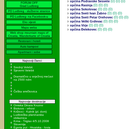
(0)
(0) (0)
općina Podravske Sesvete
FORUM OFF
(0)
(0) (0)
općina Rasinja
Grad Ludbreg
(0)
(0) (0)
općina Sokolovac
PD Ludbreg - službene stranice
(0)
(0) (0)
općina Sveti Ivan Žabno
PD Ludbreg- na Facebook-u
(0)
(0) (0)
općina Sveti Petar Orehovec
(0)
(0) (0)
općina Veliki Grđevac
Eko vijesti
(0)
(0) (0)
općina Virje
Mapa weba
(0)
(0) (0)
općina Đelekovec
Web shop mountain maps of
Croatia, Wanderkarte of Croatia
Restorani i hoteli
Auto kampovi
Apartmani i sobe
Najnoviji članci
Srednji Velebit
Sjeverni Velebit
Dramatično u snježnoj mećavi
na 2500 ndm
Češka smrčkovica
Najnovije destinacije
Omiska Dinara Kruzno
Biokovo - vrhovi
Križevci - Kalnik (pl. dom)
Ludbreška planinarska
obilaznica
Krma - Triglav 4/5.10.2008
Slovenija
Egeria put - Hrvatska - Iovia