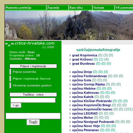
Planinska područja
Županije
Baza slika
Turizam
VR panoram
sadržaj/ponuda/fotografije
Dobro došli :
Gost
(0)
(3) (0)
grad Koprivnica
Posjetitelja online :
18
Statistika :
AWstats
(0)
(1) (4)
grad Križevci
(0)
(0) (0)
grad Đurđevac
Prijave i registracije
(0)
(0) (0)
Prijava suradnika
općina Drnje
(0)
(0) (0)
općina Ferdinandovac
Prijave i registracije članova
(0)
(0) (0)
općina Gola
(0)
(0) (0)
općina Gornja Rijeka
Ažuriranje podataka gradovi
(0)
(0) (0)
općina Hlebine
(0)
(0) (0)
općina Kalinovac
Tražilica - crtice
(0)
(0) (0)
općina Kalnik
(0)
(0) (0)
općina Kloštar-Podravski
(0)
(0) (0)
općina Koprivnički Bregi
(0)
(0) (101)
općina Koprivnički Ivanec
(0)
(0) (0)
općina LEGRAD
(0)
(0) (0)
općina Molve
(0)
(0) (0)
općina Novigrad Podravski
(0)
(0) (0)
općina Novo Virje
(0)
(0) (0)
općina Peteranec