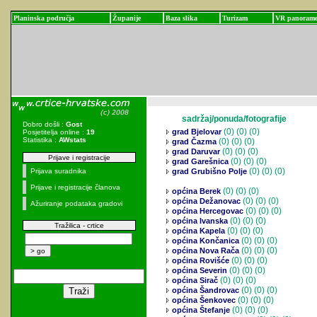
Planinska područja
Županije
Baza slika
Turizam
VR panoram
sadržaj/ponuda/fotografije
Dobro došli :
Gost
(0)
(0) (0)
grad Bjelovar
Posjetitelja online :
19
Statistika :
AWstats
(0)
(0) (0)
grad Čazma
(0)
(0) (0)
grad Daruvar
Prijave i registracije
(0)
(0) (0)
grad Garešnica
(0)
(0) (0)
Prijava suradnika
grad Grubišno Polje
Prijave i registracije članova
(0)
(0) (0)
općina Berek
(0)
(0) (0)
općina Dežanovac
Ažuriranje podataka gradovi
(0)
(0) (0)
općina Hercegovac
(0)
(0) (0)
općina Ivanska
Tražilica - crtice
(0)
(0) (0)
općina Kapela
(0)
(0) (0)
općina Končanica
(0)
(0) (0)
općina Nova Rača
(0)
(0) (0)
općina Rovišće
(0)
(0) (0)
općina Severin
(0)
(0) (0)
općina Sirač
(0)
(0) (0)
općina Šandrovac
(0)
(0) (0)
općina Šenkovec
(0)
(0) (0)
općina Štefanje