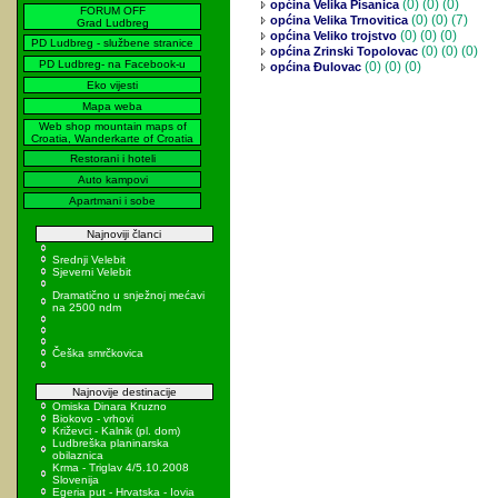
(0)
(0) (0)
općina Velika Pisanica
FORUM OFF
(0)
(0) (7)
općina Velika Trnovitica
Grad Ludbreg
(0)
(0) (0)
općina Veliko trojstvo
PD Ludbreg - službene stranice
(0)
(0) (0)
općina Zrinski Topolovac
PD Ludbreg- na Facebook-u
(0)
(0) (0)
općina Đulovac
Eko vijesti
Mapa weba
Web shop mountain maps of
Croatia, Wanderkarte of Croatia
Restorani i hoteli
Auto kampovi
Apartmani i sobe
Najnoviji članci
Srednji Velebit
Sjeverni Velebit
Dramatično u snježnoj mećavi
na 2500 ndm
Češka smrčkovica
Najnovije destinacije
Omiska Dinara Kruzno
Biokovo - vrhovi
Križevci - Kalnik (pl. dom)
Ludbreška planinarska
obilaznica
Krma - Triglav 4/5.10.2008
Slovenija
Egeria put - Hrvatska - Iovia