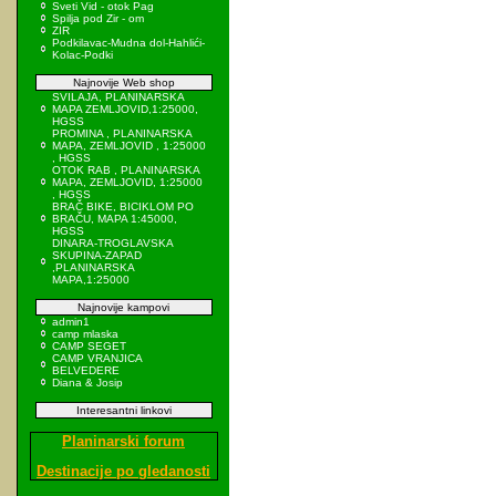
Sveti Vid - otok Pag
Spilja pod Zir - om
ZIR
Podkilavac-Mudna dol-Hahlići-
Kolac-Podki
Najnovije Web shop
SVILAJA, PLANINARSKA
MAPA ZEMLJOVID,1:25000,
HGSS
PROMINA , PLANINARSKA
MAPA, ZEMLJOVID , 1:25000
, HGSS
OTOK RAB , PLANINARSKA
MAPA, ZEMLJOVID, 1:25000
, HGSS
BRAČ BIKE, BICIKLOM PO
BRAČU, MAPA 1:45000,
HGSS
DINARA-TROGLAVSKA
SKUPINA-ZAPAD
,PLANINARSKA
MAPA,1:25000
Najnovije kampovi
admin1
camp mlaska
CAMP SEGET
CAMP VRANJICA
BELVEDERE
Diana & Josip
Interesantni linkovi
Planinarski forum
Destinacije po gledanosti