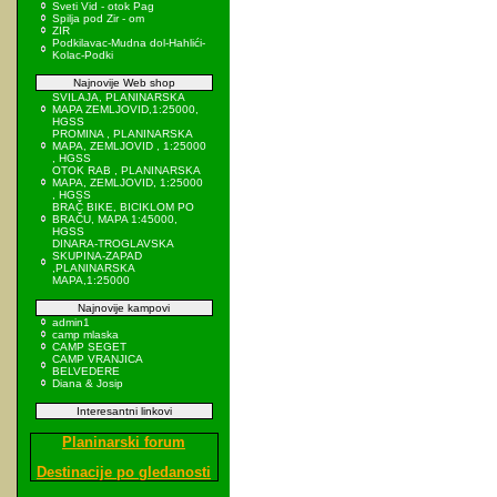
Sveti Vid - otok Pag
Spilja pod Zir - om
ZIR
Podkilavac-Mudna dol-Hahlići-
Kolac-Podki
Najnovije Web shop
SVILAJA, PLANINARSKA
MAPA ZEMLJOVID,1:25000,
HGSS
PROMINA , PLANINARSKA
MAPA, ZEMLJOVID , 1:25000
, HGSS
OTOK RAB , PLANINARSKA
MAPA, ZEMLJOVID, 1:25000
, HGSS
BRAČ BIKE, BICIKLOM PO
BRAČU, MAPA 1:45000,
HGSS
DINARA-TROGLAVSKA
SKUPINA-ZAPAD
,PLANINARSKA
MAPA,1:25000
Najnovije kampovi
admin1
camp mlaska
CAMP SEGET
CAMP VRANJICA
BELVEDERE
Diana & Josip
Interesantni linkovi
Planinarski forum
Destinacije po gledanosti