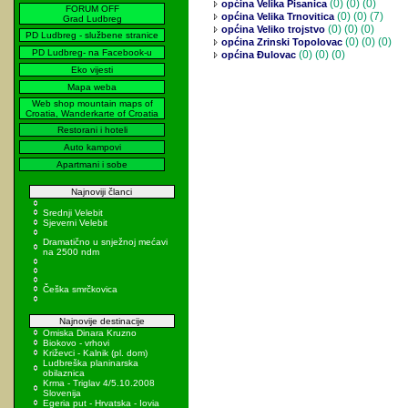
(0)
(0) (0)
općina Velika Pisanica
FORUM OFF
(0)
(0) (7)
općina Velika Trnovitica
Grad Ludbreg
(0)
(0) (0)
općina Veliko trojstvo
PD Ludbreg - službene stranice
(0)
(0) (0)
općina Zrinski Topolovac
PD Ludbreg- na Facebook-u
(0)
(0) (0)
općina Đulovac
Eko vijesti
Mapa weba
Web shop mountain maps of
Croatia, Wanderkarte of Croatia
Restorani i hoteli
Auto kampovi
Apartmani i sobe
Najnoviji članci
Srednji Velebit
Sjeverni Velebit
Dramatično u snježnoj mećavi
na 2500 ndm
Češka smrčkovica
Najnovije destinacije
Omiska Dinara Kruzno
Biokovo - vrhovi
Križevci - Kalnik (pl. dom)
Ludbreška planinarska
obilaznica
Krma - Triglav 4/5.10.2008
Slovenija
Egeria put - Hrvatska - Iovia