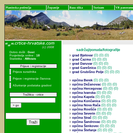
Planinska područja
Županije
Baza slika
Turizam
VR panoram
sadržaj/ponuda/fotografije
Dobro došli :
Gost
(0)
(0) (0)
grad Bjelovar
Posjetitelja online :
18
Statistika :
AWstats
(0)
(0) (0)
grad Čazma
(0)
(0) (0)
grad Daruvar
Prijave i registracije
(0)
(0) (0)
grad Garešnica
(0)
(0) (0)
Prijava suradnika
grad Grubišno Polje
Prijave i registracije članova
(0)
(0) (0)
općina Berek
(0)
(0) (0)
općina Dežanovac
Ažuriranje podataka gradovi
(0)
(0) (0)
općina Hercegovac
(0)
(0) (0)
općina Ivanska
Tražilica - crtice
(0)
(0) (0)
općina Kapela
(0)
(0) (0)
općina Končanica
(0)
(0) (0)
općina Nova Rača
(0)
(0) (0)
općina Rovišće
(0)
(0) (0)
općina Severin
(0)
(0) (0)
općina Sirač
(0)
(0) (0)
općina Šandrovac
(0)
(0) (0)
općina Šenkovec
(0)
(0) (0)
općina Štefanje