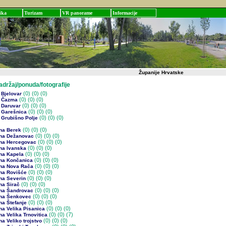
ika
Turizam
VR panorame
Informacije
Županije Hrvatske
žaj/ponuda/fotografije
(0)
(0) (0)
 Bjelovar
(0)
(0) (0)
 Čazma
(0)
(0) (0)
 Daruvar
(0)
(0) (0)
 Garešnica
(0)
(0) (0)
 Grubišno Polje
(0)
(0) (0)
na Berek
(0)
(0) (0)
na Dežanovac
(0)
(0) (0)
na Hercegovac
(0)
(0) (0)
na Ivanska
(0)
(0) (0)
na Kapela
(0)
(0) (0)
na Končanica
(0)
(0) (0)
na Nova Rača
(0)
(0) (0)
na Rovišće
(0)
(0) (0)
na Severin
(0)
(0) (0)
na Sirač
(0)
(0) (0)
na Šandrovac
(0)
(0) (0)
na Šenkovec
(0)
(0) (0)
na Štefanje
(0)
(0) (0)
na Velika Pisanica
(0)
(0) (7)
a Velika Trnovitica
(0)
(0) (0)
a Veliko trojstvo