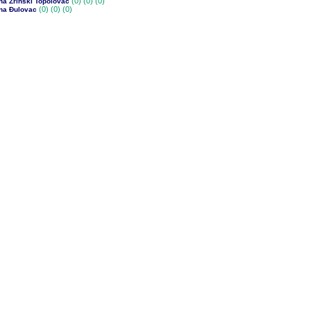
(0)
(0) (0)
na Zrinski Topolovac
(0)
(0) (0)
na Đulovac