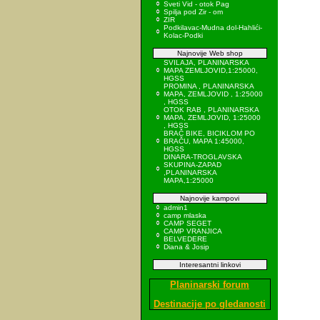
Sveti Vid - otok Pag
Spilja pod Zir - om
ZIR
Podkilavac-Mudna dol-Hahlići-
Kolac-Podki
Najnovije Web shop
SVILAJA, PLANINARSKA
MAPA ZEMLJOVID,1:25000,
HGSS
PROMINA , PLANINARSKA
MAPA, ZEMLJOVID , 1:25000
, HGSS
OTOK RAB , PLANINARSKA
MAPA, ZEMLJOVID, 1:25000
, HGSS
BRAČ BIKE, BICIKLOM PO
BRAČU, MAPA 1:45000,
HGSS
DINARA-TROGLAVSKA
SKUPINA-ZAPAD
,PLANINARSKA
MAPA,1:25000
Najnovije kampovi
admin1
camp mlaska
CAMP SEGET
CAMP VRANJICA
BELVEDERE
Diana & Josip
Interesantni linkovi
Planinarski forum
Destinacije po gledanosti