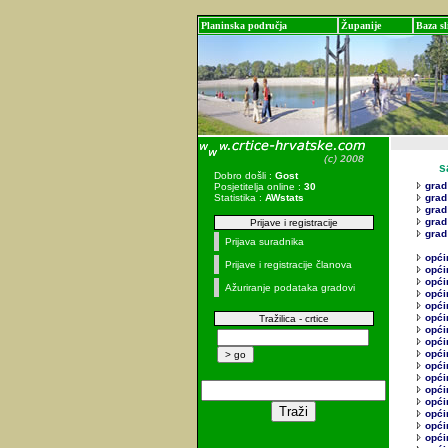
Planinska područja
Županije
Baza sl
sadr
Dobro došli :
Gost
grad
Posjetitelja online :
30
Statistika :
AWstats
grad
grad
grad
Prijave i registracije
grad
Prijava suradnika
opći
Prijave i registracije članova
opći
opći
Ažuriranje podataka gradovi
opći
opći
opći
Tražilica - crtice
opći
opći
opći
opći
opći
opći
opći
opći
općin
općin