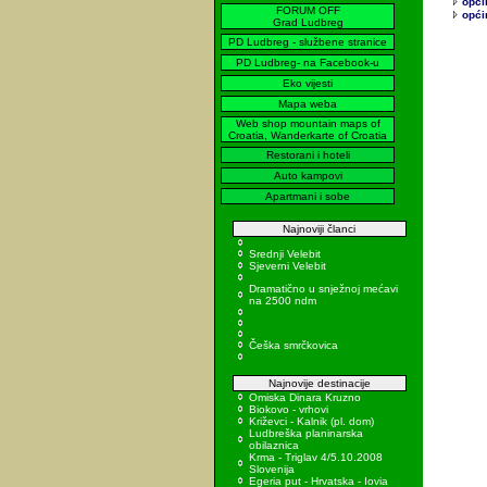
opći
FORUM OFF
opći
Grad Ludbreg
PD Ludbreg - službene stranice
PD Ludbreg- na Facebook-u
Eko vijesti
Mapa weba
Web shop mountain maps of
Croatia, Wanderkarte of Croatia
Restorani i hoteli
Auto kampovi
Apartmani i sobe
Najnoviji članci
Srednji Velebit
Sjeverni Velebit
Dramatično u snježnoj mećavi
na 2500 ndm
Češka smrčkovica
Najnovije destinacije
Omiska Dinara Kruzno
Biokovo - vrhovi
Križevci - Kalnik (pl. dom)
Ludbreška planinarska
obilaznica
Krma - Triglav 4/5.10.2008
Slovenija
Egeria put - Hrvatska - Iovia