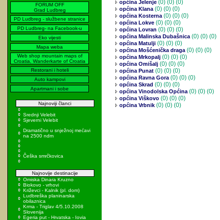
(0)
(0) (0)
općina Jelenje
FORUM OFF
(0)
(0) (0)
općina Klana
Grad Ludbreg
(0)
(0) (0)
općina Kosterna
PD Ludbreg - službene stranice
(0)
(0) (0)
općina Lokve
PD Ludbreg- na Facebook-u
(0)
(0) (0)
općina Lovran
(0)
(0) (0)
općina Malinska Dubašnica
Eko vijesti
(0)
(0) (0)
općina Matulji
Mapa weba
(0)
(0) (0)
općina Mošćenička draga
Web shop mountain maps of
(0)
(0) (0)
općina Mrkopalj
Croatia, Wanderkarte of Croatia
(0)
(0) (0)
općina Omišalj
Restorani i hoteli
(0)
(0) (0)
općina Punat
(0)
(0) (0)
općina Ravna Gora
Auto kampovi
(0)
(0) (0)
općina Skrad
Apartmani i sobe
(0)
(0) (0)
općina Vinodolska Općina
(0)
(0) (0)
općina Viškovo
Najnoviji članci
(0)
(0) (0)
općina Vrbnik
Srednji Velebit
Sjeverni Velebit
Dramatično u snježnoj mećavi
na 2500 ndm
Češka smrčkovica
Najnovije destinacije
Omiska Dinara Kruzno
Biokovo - vrhovi
Križevci - Kalnik (pl. dom)
Ludbreška planinarska
obilaznica
Krma - Triglav 4/5.10.2008
Slovenija
Egeria put - Hrvatska - Iovia