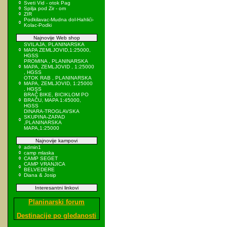
Sveti Vid - otok Pag
Spilja pod Zir - om
ZIR
Podkilavac-Mudna dol-Hahlići-
Kolac-Podki
Najnovije Web shop
SVILAJA, PLANINARSKA
MAPA ZEMLJOVID,1:25000,
HGSS
PROMINA , PLANINARSKA
MAPA, ZEMLJOVID , 1:25000
, HGSS
OTOK RAB , PLANINARSKA
MAPA, ZEMLJOVID, 1:25000
, HGSS
BRAČ BIKE, BICIKLOM PO
BRAČU, MAPA 1:45000,
HGSS
DINARA-TROGLAVSKA
SKUPINA-ZAPAD
,PLANINARSKA
MAPA,1:25000
Najnovije kampovi
admin1
camp mlaska
CAMP SEGET
CAMP VRANJICA
BELVEDERE
Diana & Josip
Interesantni linkovi
Planinarski forum
Destinacije po gledanosti