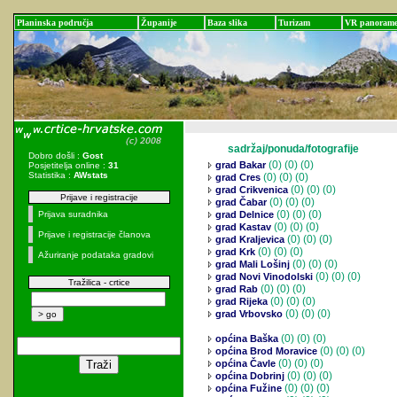
Planinska područja
Županije
Baza slika
Turizam
VR panoram
sadržaj/ponuda/fotografije
Dobro došli :
Gost
(0)
(0) (0)
grad Bakar
Posjetitelja online :
31
Statistika :
AWstats
(0)
(0) (0)
grad Cres
(0)
(0) (0)
grad Crikvenica
Prijave i registracije
(0)
(0) (0)
grad Čabar
(0)
(0) (0)
Prijava suradnika
grad Delnice
(0)
(0) (0)
grad Kastav
Prijave i registracije članova
(0)
(0) (0)
grad Kraljevica
(0)
(0) (0)
grad Krk
Ažuriranje podataka gradovi
(0)
(0) (0)
grad Mali Lošinj
(0)
(0) (0)
grad Novi Vinodolski
Tražilica - crtice
(0)
(0) (0)
grad Rab
(0)
(0) (0)
grad Rijeka
(0)
(0) (0)
grad Vrbovsko
(0)
(0) (0)
općina Baška
(0)
(0) (0)
općina Brod Moravice
(0)
(0) (0)
općina Čavle
(0)
(0) (0)
općina Dobrinj
(0)
(0) (0)
općina Fužine