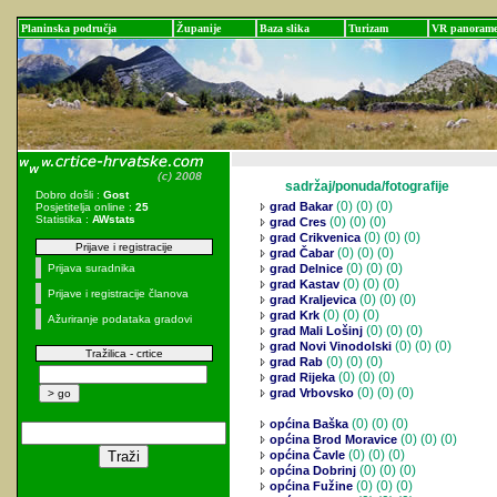
Planinska područja
Županije
Baza slika
Turizam
VR panoram
sadržaj/ponuda/fotografije
Dobro došli :
Gost
(0)
(0) (0)
grad Bakar
Posjetitelja online :
25
Statistika :
AWstats
(0)
(0) (0)
grad Cres
(0)
(0) (0)
grad Crikvenica
Prijave i registracije
(0)
(0) (0)
grad Čabar
(0)
(0) (0)
Prijava suradnika
grad Delnice
(0)
(0) (0)
grad Kastav
Prijave i registracije članova
(0)
(0) (0)
grad Kraljevica
(0)
(0) (0)
grad Krk
Ažuriranje podataka gradovi
(0)
(0) (0)
grad Mali Lošinj
(0)
(0) (0)
grad Novi Vinodolski
Tražilica - crtice
(0)
(0) (0)
grad Rab
(0)
(0) (0)
grad Rijeka
(0)
(0) (0)
grad Vrbovsko
(0)
(0) (0)
općina Baška
(0)
(0) (0)
općina Brod Moravice
(0)
(0) (0)
općina Čavle
(0)
(0) (0)
općina Dobrinj
(0)
(0) (0)
općina Fužine