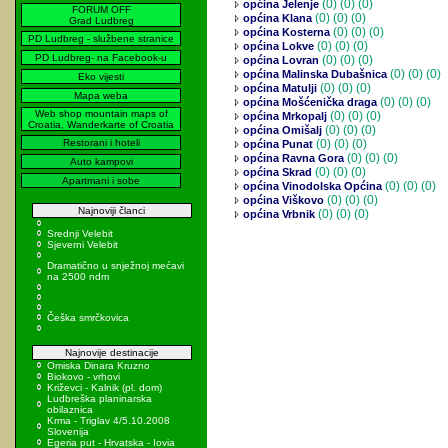
(0)
(0) (0)
općina Jelenje
FORUM OFF
(0)
(0) (0)
općina Klana
Grad Ludbreg
(0)
(0) (0)
općina Kosterna
PD Ludbreg - službene stranice
(0)
(0) (0)
općina Lokve
PD Ludbreg- na Facebook-u
(0)
(0) (0)
općina Lovran
(0)
(0) (0)
općina Malinska Dubašnica
Eko vijesti
(0)
(0) (0)
općina Matulji
Mapa weba
(0)
(0) (0)
općina Mošćenička draga
Web shop mountain maps of
(0)
(0) (0)
općina Mrkopalj
Croatia, Wanderkarte of Croatia
(0)
(0) (0)
općina Omišalj
Restorani i hoteli
(0)
(0) (0)
općina Punat
(0)
(0) (0)
općina Ravna Gora
Auto kampovi
(0)
(0) (0)
općina Skrad
Apartmani i sobe
(0)
(0) (0)
općina Vinodolska Općina
(0)
(0) (0)
općina Viškovo
Najnoviji članci
(0)
(0) (0)
općina Vrbnik
Srednji Velebit
Sjeverni Velebit
Dramatično u snježnoj mećavi
na 2500 ndm
Češka smrčkovica
Najnovije destinacije
Omiska Dinara Kruzno
Biokovo - vrhovi
Križevci - Kalnik (pl. dom)
Ludbreška planinarska
obilaznica
Krma - Triglav 4/5.10.2008
Slovenija
Egeria put - Hrvatska - Iovia