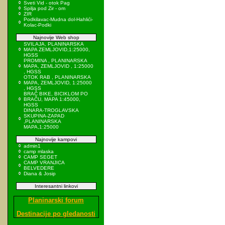
Sveti Vid - otok Pag
Spilja pod Zir - om
ZIR
Podkilavac-Mudna dol-Hahlići-
Kolac-Podki
Najnovije Web shop
SVILAJA, PLANINARSKA
MAPA ZEMLJOVID,1:25000,
HGSS
PROMINA , PLANINARSKA
MAPA, ZEMLJOVID , 1:25000
, HGSS
OTOK RAB , PLANINARSKA
MAPA, ZEMLJOVID, 1:25000
, HGSS
BRAČ BIKE, BICIKLOM PO
BRAČU, MAPA 1:45000,
HGSS
DINARA-TROGLAVSKA
SKUPINA-ZAPAD
,PLANINARSKA
MAPA,1:25000
Najnovije kampovi
admin1
camp mlaska
CAMP SEGET
CAMP VRANJICA
BELVEDERE
Diana & Josip
Interesantni linkovi
Planinarski forum
Destinacije po gledanosti