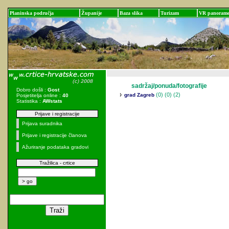
Planinska područja
Županije
Baza slika
Turizam
VR panoram
sadržaj/ponuda/fotografije
Dobro došli :
Gost
(0)
(0) (2)
grad Zagreb
Posjetitelja online :
40
Statistika :
AWstats
Prijave i registracije
Prijava suradnika
Prijave i registracije članova
Ažuriranje podataka gradovi
Tražilica - crtice