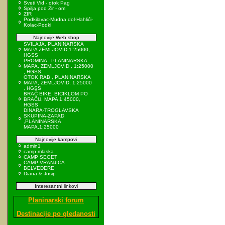
Sveti Vid - otok Pag
Spilja pod Zir - om
ZIR
Podkilavac-Mudna dol-Hahlići-
Kolac-Podki
Najnovije Web shop
SVILAJA, PLANINARSKA
MAPA ZEMLJOVID,1:25000,
HGSS
PROMINA , PLANINARSKA
MAPA, ZEMLJOVID , 1:25000
, HGSS
OTOK RAB , PLANINARSKA
MAPA, ZEMLJOVID, 1:25000
, HGSS
BRAČ BIKE, BICIKLOM PO
BRAČU, MAPA 1:45000,
HGSS
DINARA-TROGLAVSKA
SKUPINA-ZAPAD
,PLANINARSKA
MAPA,1:25000
Najnovije kampovi
admin1
camp mlaska
CAMP SEGET
CAMP VRANJICA
BELVEDERE
Diana & Josip
Interesantni linkovi
Planinarski forum
Destinacije po gledanosti