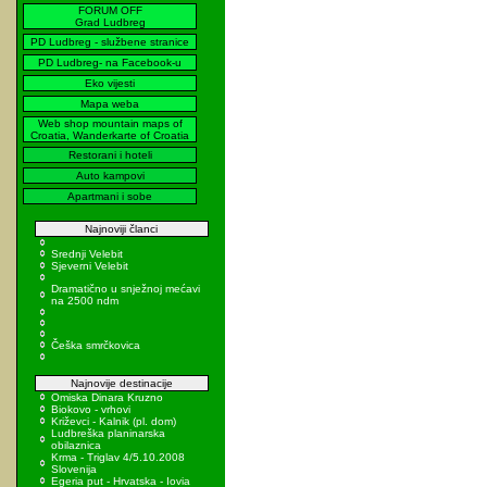
FORUM OFF
Grad Ludbreg
PD Ludbreg - službene stranice
PD Ludbreg- na Facebook-u
Eko vijesti
Mapa weba
Web shop mountain maps of
Croatia, Wanderkarte of Croatia
Restorani i hoteli
Auto kampovi
Apartmani i sobe
Najnoviji članci
Srednji Velebit
Sjeverni Velebit
Dramatično u snježnoj mećavi
na 2500 ndm
Češka smrčkovica
Najnovije destinacije
Omiska Dinara Kruzno
Biokovo - vrhovi
Križevci - Kalnik (pl. dom)
Ludbreška planinarska
obilaznica
Krma - Triglav 4/5.10.2008
Slovenija
Egeria put - Hrvatska - Iovia