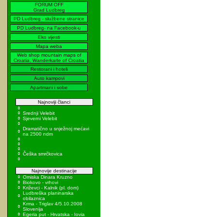
FORUM OFF
Grad Ludbreg
PD Ludbreg - službene stranice
PD Ludbreg- na Facebook-u
Eko vijesti
Mapa weba
Web shop mountain maps of
Croatia, Wanderkarte of Croatia
Restorani i hoteli
Auto kampovi
Apartmani i sobe
Najnoviji članci
Srednji Velebit
Sjeverni Velebit
Dramatično u snježnoj mećavi
na 2500 ndm
Češka smrčkovica
Najnovije destinacije
Omiska Dinara Kruzno
Biokovo - vrhovi
Križevci - Kalnik (pl. dom)
Ludbreška planinarska
obilaznica
Krma - Triglav 4/5.10.2008
Slovenija
Egeria put - Hrvatska - Iovia