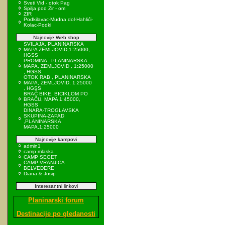
Sveti Vid - otok Pag
Spilja pod Zir - om
ZIR
Podkilavac-Mudna dol-Hahlići-
Kolac-Podki
Najnovije Web shop
SVILAJA, PLANINARSKA
MAPA ZEMLJOVID,1:25000,
HGSS
PROMINA , PLANINARSKA
MAPA, ZEMLJOVID , 1:25000
, HGSS
OTOK RAB , PLANINARSKA
MAPA, ZEMLJOVID, 1:25000
, HGSS
BRAČ BIKE, BICIKLOM PO
BRAČU, MAPA 1:45000,
HGSS
DINARA-TROGLAVSKA
SKUPINA-ZAPAD
,PLANINARSKA
MAPA,1:25000
Najnovije kampovi
admin1
camp mlaska
CAMP SEGET
CAMP VRANJICA
BELVEDERE
Diana & Josip
Interesantni linkovi
Planinarski forum
Destinacije po gledanosti