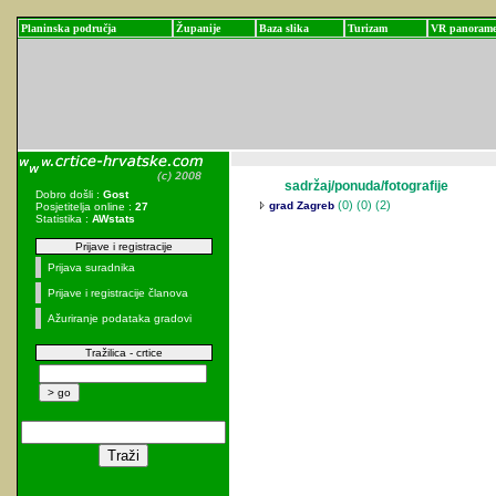
Planinska područja
Županije
Baza slika
Turizam
VR panoram
sadržaj/ponuda/fotografije
Dobro došli :
Gost
(0)
(0) (2)
grad Zagreb
Posjetitelja online :
27
Statistika :
AWstats
Prijave i registracije
Prijava suradnika
Prijave i registracije članova
Ažuriranje podataka gradovi
Tražilica - crtice